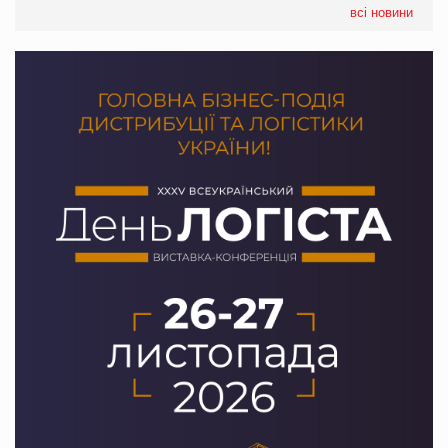
налічуватиме 374 магазини
всі новини