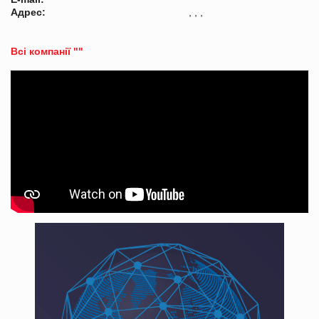
Адрес:
, , ,
Всі компанії ""