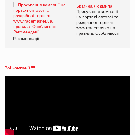
Брагина Людмила
ї
Просування компанії
а
на порталі оптової та
роздрібної торгівлі
www.trademaster.ua.
і.
правила. Особливості.
Рекомендації
Ре
Всі компанії ""