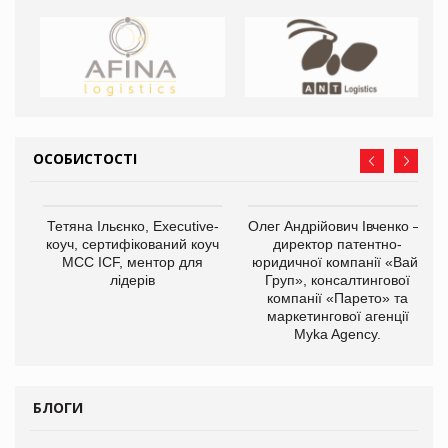
ОСОБИСТОСТІ
,
Тетяна Ільєнко, Executive-
Олег Андрійович Івченко —
ОВ
коуч, сертифікований коуч
директор патентно-
МСС ICF, ментор для
юридичної компанії «Вайз
лідерів
Груп», консалтингової
компанії «Парето» та
маркетингової агенції
Myka Agency.
БЛОГИ