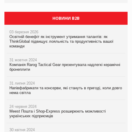
Сергій Лісунов про заморожені хлібобулочні вироби на
PrivateLabel&FMCG Master 2026
НОВИНИ B2B
03 березня 2026
Освітній бенефіт як інструмент утримання талантів: як
ThinkGlobal підвищує лояльність та продуктивність вашої
команди
31 жовтня 2024
Компанія Rarog Tactical Gear презентувала надлегкі керамічні
бронеплити
31 липня 2024
Напівфабрикати та консерви, які стануть в пригоді, коли довго
нема світла
24 червня 2024
Meest Пошта і Shop-Express розширюють можливості
українських підприємців
30 квітня 2024