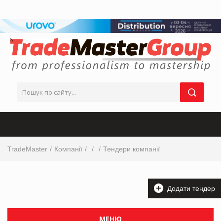
TradeMaster
Компанії
Тендери компанії
Додати тендер
МЕНЮ