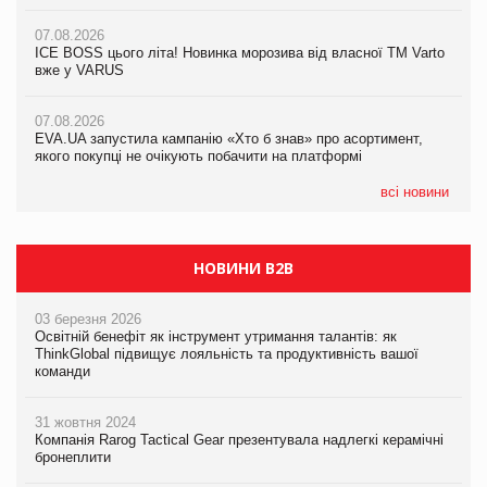
якого покупці не очікують побачити на платформі
07.08.2026
07.08.2026
Продажі Hugo Boss впали на 9%
ICE BOSS цього літа! Новинка морозива від власної ТМ Varto
06.08.2026
вже у VARUS
Смачна новинка для хвостатих: у VARUS з’явилися паучі
07.08.2026
Varto Paw expert від власної ТМ Varto!
Франція заборонила рекламні дзвінки без згоди клієнтів
07.08.2026
EVA.UA запустила кампанію «Хто б знав» про асортимент,
05.08.2026
якого покупці не очікують побачити на платформі
Мережа супермаркетів VARUS купує мережу магазинів
формату convenience store КОЛО: об’єднана компанія
налічуватиме 374 магазини
всі новини
НОВИНИ B2B
03 березня 2026
Освітній бенефіт як інструмент утримання талантів: як
ThinkGlobal підвищує лояльність та продуктивність вашої
команди
31 жовтня 2024
Компанія Rarog Tactical Gear презентувала надлегкі керамічні
бронеплити