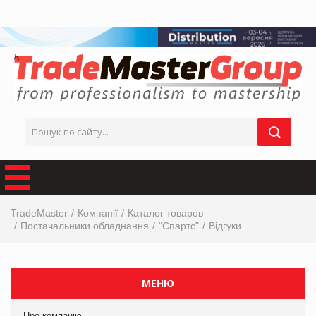
TradeMaster
Компанії
Каталог товаров
Постачальники обладнання
"Спартс"
Відгуки
МЕНЮ
Про компанію