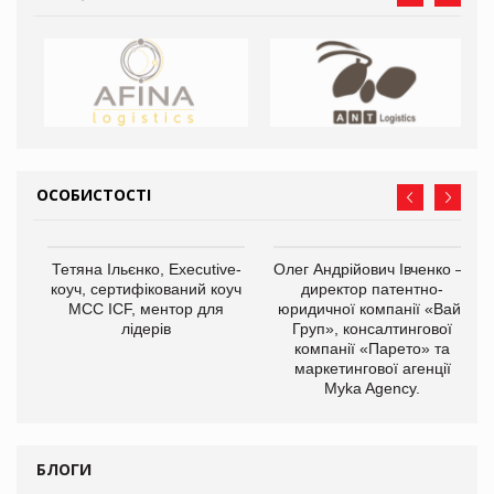
ОСОБИСТОСТІ
,
Тетяна Ільєнко, Executive-
Олег Андрійович Івченко —
ОВ
коуч, сертифікований коуч
директор патентно-
МСС ICF, ментор для
юридичної компанії «Вайз
лідерів
Груп», консалтингової
компанії «Парето» та
маркетингової агенції
Myka Agency.
БЛОГИ