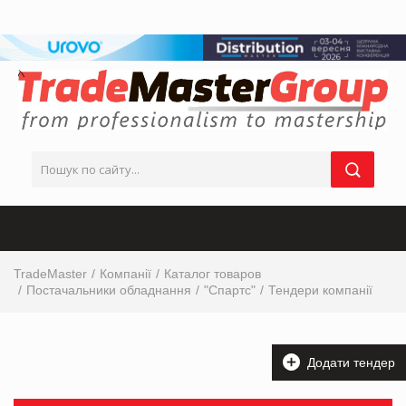
TradeMaster
Компанії
Каталог товаров
Постачальники обладнання
"Спартс"
Тендери компанії
Додати тендер