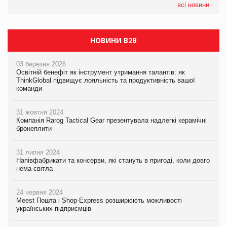
EVA.UA запустила кампанію «Хто б знав» про асортимент,
всі новини
якого покупці не очікують побачити на платформі
НОВИНИ B2B
03 березня 2026
Освітній бенефіт як інструмент утримання талантів: як
ThinkGlobal підвищує лояльність та продуктивність вашої
команди
31 жовтня 2024
Компанія Rarog Tactical Gear презентувала надлегкі керамічні
бронеплити
31 липня 2024
Напівфабрикати та консерви, які стануть в пригоді, коли довго
нема світла
24 червня 2024
Meest Пошта і Shop-Express розширюють можливості
українських підприємців