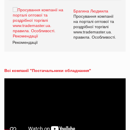
Брагина Людмила
ї
Просування компанії
а
на порталі оптової та
роздрібної торгівлі
www.trademaster.ua.
і.
правила. Особливості.
Рекомендації
Ре
Всі компанії "Постачальники обладнання"