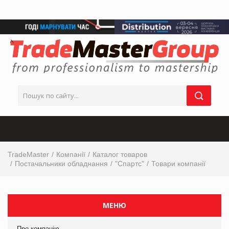
TradeMaster
Компанії
Каталог товаров
Постачальники обладнання
"Спартс"
Товари компанії
МЕНЮ
Про компанію