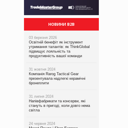
НОВИНИ B2B
03 березня 2026
Освітній бенефіт як інструмент
утримання талантів: як ThinkGlobal
підвищує лояльність та
продуктивність вашої команди
31 жовтня 2024
Компанія Rarog Tactical Gear
презентувала надлегкі керамічні
бронеплити
31 липня 2024
Напівфабрикати та консерви, які
стануть в пригоді, коли довго нема
світла
24 червня 2024