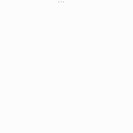
, , ,