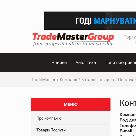
Порта
Новини
Аналітика
Топи про рино
TradeMaster
Компанії
Каталог товаров
Постача
Кон
МЕНЮ
Компан
Про компанію
Род де
Телефо
Товари/Послуги
E-mail: