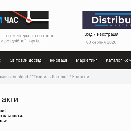
Вхід
Реєстрація
л топ-менеджерів оптової
та роздрібної торгівлі
08 серпня 2026
к
Світовий досвід
Інновації
Маркетинг
Каталог Ком
льники nonfood
"Текстиль-Контакт"
Контакти
такти
ия:
ятельности:
ны: