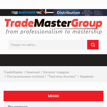
TradeMaster
Компанії
Каталог товаров
Постачальники nonfood
"Текстиль-Контакт"
Керівник
МЕНЮ
Про компанію