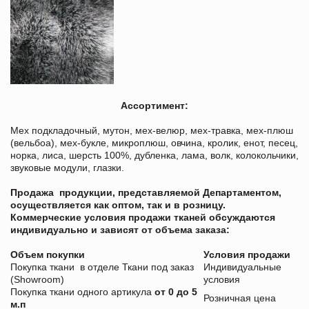
Ассортимент:
Мех подкладочный, мутон, мех-велюр, мех-травка, мех-плюш
(вельбоа), мех-букле, микроплюш, овчина, кролик, енот, песец,
норка, лиса, шерсть 100%, дубленка, лама, волк, колокольчики,
звуковые модули, глазки.
Продажа продукции, представляемой Департаментом,
осуществляется как оптом, так и в розницу.
Коммерческие условия продажи тканей обсуждаются
индивидуально и зависят от объема заказа:
О
бъем покупки
Условия продажи
Покупка ткани в отделе Ткани под заказ
Индивидуальные
(Showroom)
условия
Покупка ткани одного артикула
от 0 до 5
Розничная цена
м.п