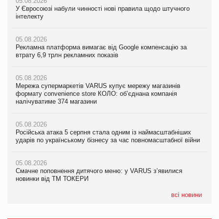
05.08.2026
05.08.2026
05.08.2026
У Євросоюзі набули чинності нові правила щодо штучного
Мережа супермаркетів VARUS купує мережу магазинів
У Євросоюзі набули чинності нові правила щодо штучного
інтелекту
формату convenience store КОЛО: об’єднана компанія
інтелекту
налічуватиме 374 магазини
05.08.2026
05.08.2026
Рекламна платформа вимагає від Google компенсацію за
05.08.2026
Рекламна платформа вимагає від Google компенсацію за
втрату 6,9 трлн рекламних показів
Російська атака 5 серпня стала одним із наймасштабніших
втрату 6,9 трлн рекламних показів
ударів по українському бізнесу за час повномасштабної війни
05.08.2026
05.08.2026
Мережа супермаркетів VARUS купує мережу магазинів
05.08.2026
Adidas витратила понад $1 млрд на маркетинг за квартал
формату convenience store КОЛО: об’єднана компанія
Смачне поповнення дитячого меню: у VARUS з’явилися
налічуватиме 374 магазини
новинки від ТМ ТОКЕРИ
05.08.2026
Amazon звинуватили у недостовірній рекламі екологічних
05.08.2026
05.08.2026
продуктів
Російська атака 5 серпня стала одним із наймасштабніших
Сергій Лісунов про заморожені хлібобулочні вироби на
ударів по українському бізнесу за час повномасштабної війни
PrivateLabel&FMCG Master 2026
05.08.2026
AstraZeneca обговорює найбільшу угоду десятиліття
05.08.2026
04.08.2026
Смачне поповнення дитячого меню: у VARUS з’явилися
Через атаку РФ у Дніпрі пошкоджено склад шоколаду
новинки від ТМ ТОКЕРИ
Millennium
всі новини