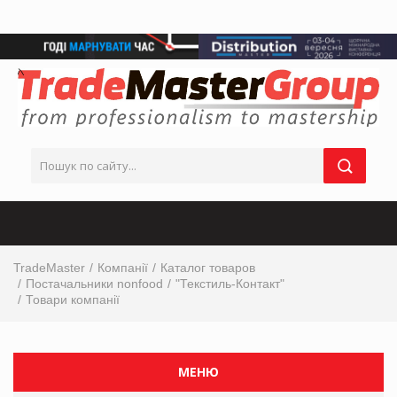
TradeMaster
Компанії
Каталог товаров
Постачальники nonfood
"Текстиль-Контакт"
Товари компанії
МЕНЮ