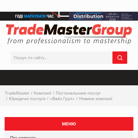
TradeMaster
Компанії
Постачальники послуг
Юридичні послуги
«Вайз Груп»
Новини компанії
МЕНЮ
Про компанію