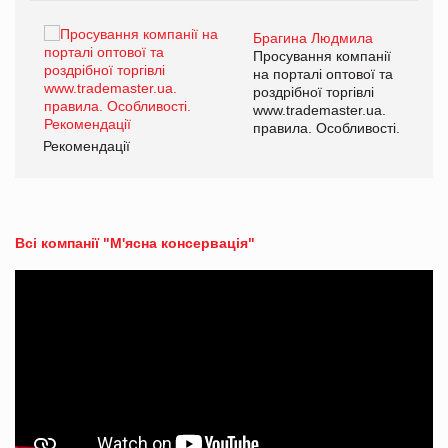
Брагина Людмила
ї
Просування компанії
а
на порталі оптової та
роздрібної торгівлі
www.trademaster.ua.
і.
правила. Особливості.
Рекомендації
Ре
Всі компанії "М'ясна консервація"