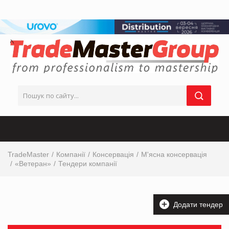
TradeMaster
Компанії
Консервація
М'ясна консервація
«Ветеран»
Тендери компанії
Додати тендер