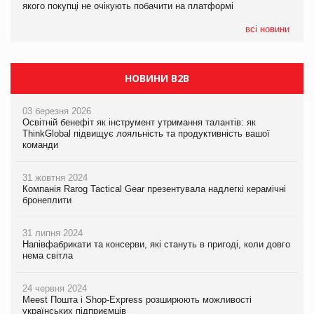
якого покупці не очікують побачити на платформі
Мережа супермаркетів VARUS купує мережу магазинів
формату convenience store КОЛО: об’єднана компанія
налічуватиме 374 магазини
всі новини
НОВИНИ B2B
03 березня 2026
Освітній бенефіт як інструмент утримання талантів: як
ThinkGlobal підвищує лояльність та продуктивність вашої
команди
31 жовтня 2024
Компанія Rarog Tactical Gear презентувала надлегкі керамічні
бронеплити
31 липня 2024
Напівфабрикати та консерви, які стануть в пригоді, коли довго
нема світла
24 червня 2024
Meest Пошта і Shop-Express розширюють можливості
українських підприємців