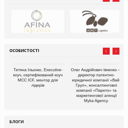
ОСОБИСТОСТІ
,
Тетяна Ільєнко, Executive-
Олег Андрійович Івченко —
ОВ
коуч, сертифікований коуч
директор патентно-
МСС ICF, ментор для
юридичної компанії «Вайз
лідерів
Груп», консалтингової
компанії «Парето» та
маркетингової агенції
Myka Agency.
БЛОГИ