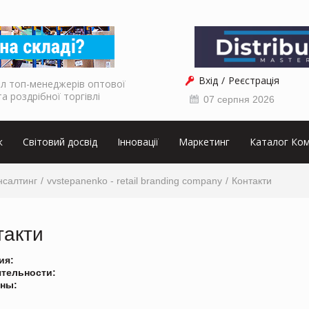
Вхід
Реєстрація
л топ-менеджерів оптової
та роздрібної торгівлі
07 серпня 2026
к
Світовий досвід
Інновації
Маркетинг
Каталог Ком
нсалтинг
vvstepanenko - retail branding company
Контакти
такти
ия:
ятельности:
ны: