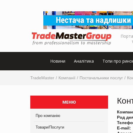
Порта
Новини
Аналітика
Топи про рино
TradeMaster
Компанії
Постачальники послуг
Ко
Кон
МЕНЮ
Компан
Про компанію
Род де
Телефо
Товари/Послуги
E-mail: