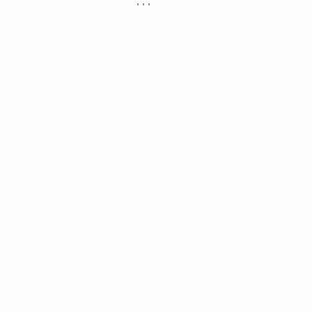
, , ,