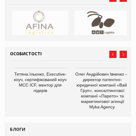
ОСОБИСТОСТІ
,
Тетяна Ільєнко, Executive-
Олег Андрійович Івченко —
ОВ
коуч, сертифікований коуч
директор патентно-
МСС ICF, ментор для
юридичної компанії «Вайз
лідерів
Груп», консалтингової
компанії «Парето» та
маркетингової агенції
Myka Agency.
БЛОГИ