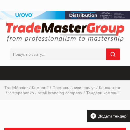
TradeMaster
Компанії
Постачальники послуг
Консалтинг
vvstepanenko - retail branding company
Тендери компанії
Додати тендер