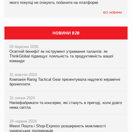
якого покупці не очікують побачити на платформі
Мережа супермаркетів VARUS купує мережу магазинів
формату convenience store КОЛО: об’єднана компанія
налічуватиме 374 магазини
всі новини
НОВИНИ B2B
03 березня 2026
Освітній бенефіт як інструмент утримання талантів: як
ThinkGlobal підвищує лояльність та продуктивність вашої
команди
31 жовтня 2024
Компанія Rarog Tactical Gear презентувала надлегкі керамічні
бронеплити
31 липня 2024
Напівфабрикати та консерви, які стануть в пригоді, коли довго
нема світла
24 червня 2024
Meest Пошта і Shop-Express розширюють можливості
українських підприємців