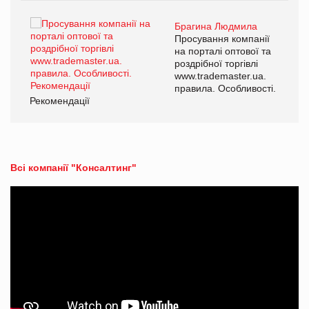
Брагина Людмила
ї
Просування компанії
а
на порталі оптової та
роздрібної торгівлі
www.trademaster.ua.
і.
правила. Особливості.
Рекомендації
Ре
Всі компанії "Консалтинг"