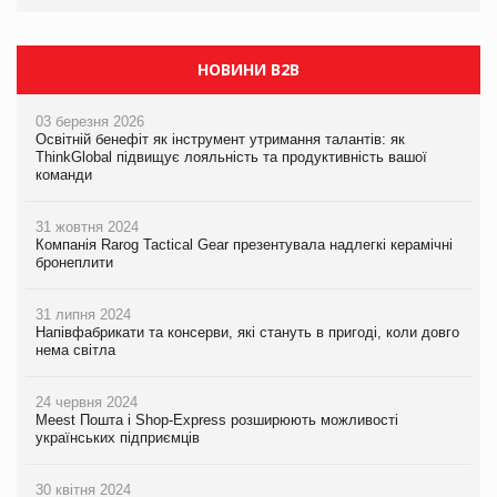
НОВИНИ B2B
03 березня 2026
Освітній бенефіт як інструмент утримання талантів: як
ThinkGlobal підвищує лояльність та продуктивність вашої
команди
31 жовтня 2024
Компанія Rarog Tactical Gear презентувала надлегкі керамічні
бронеплити
31 липня 2024
Напівфабрикати та консерви, які стануть в пригоді, коли довго
нема світла
24 червня 2024
Meest Пошта і Shop-Express розширюють можливості
українських підприємців
30 квітня 2024