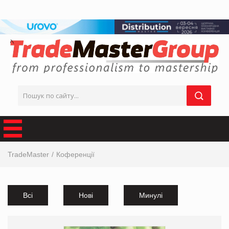
TradeMaster
Коференції
Всі
Нові
Минулі