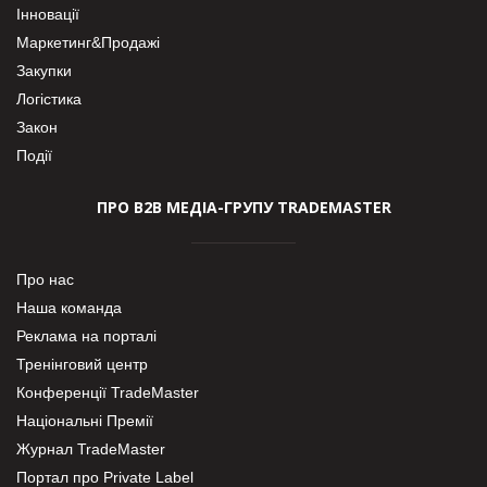
Інновації
Маркетинг&Продажі
Закупки
Логістика
Закон
Події
ПРО В2В МЕДІА-ГРУПУ TRADEMASTER
Про нас
Наша команда
Реклама на порталі
Тренінговий центр
Конференції TradeMaster
Національні Премії
Журнал TradeMaster
Портал про Private Label