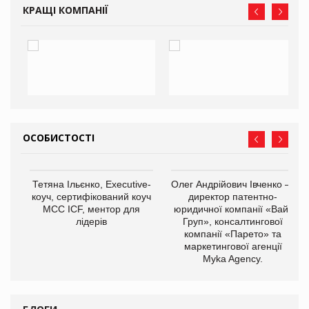
КРАЩІ КОМПАНІЇ
ОСОБИСТОСТІ
,
Тетяна Ільєнко, Executive-
Олег Андрійович Івченко —
ОВ
коуч, сертифікований коуч
директор патентно-
МСС ICF, ментор для
юридичної компанії «Вайз
лідерів
Груп», консалтингової
компанії «Парето» та
маркетингової агенції
Myka Agency.