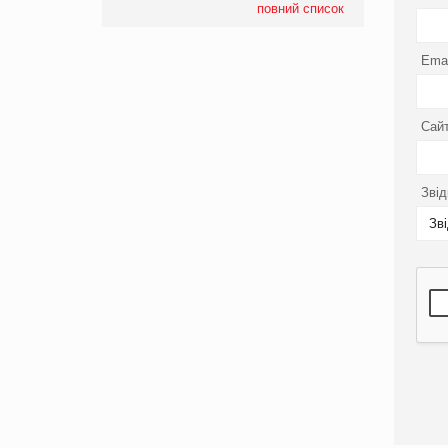
повний список
Emai
Сайт
Звід
Зв