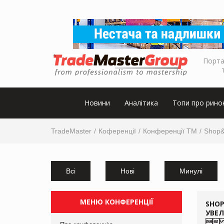
Порта
Новини
Аналітика
Топи про рино
TradeMaster
Коференції
Конференції ТМ
Shop
Всі
Нові
Минулі
МЕНЮ КОНФЕРЕНЦІЇ
SHOP
УВЕ
