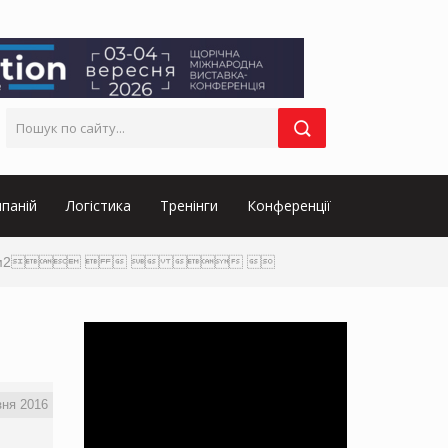
паній
Логістика
Тренінги
Конференції
родаж с 1м2     
зня 2016