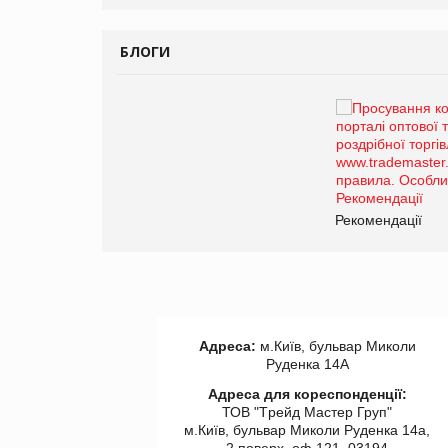
БЛОГИ
Брагина Людмила
Просування компанії на
порталі оптової та
роздрібної торгівлі
www.trademaster.ua.
правила. Особливості.
ії
Рекомендації
Адреса:
м.Київ, бульвар Миколи
Руденка 14А
Адреса для кореспонденції:
ТОВ "Tрейд Мастер Груп"
м.Київ, бульвар Миколи Руденка 14а,
2 поверх, оф 121, 03194