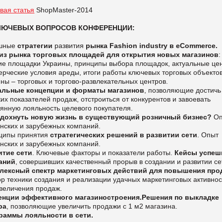
вая статья
ShopMaster-2014
КЛЮЧЕВЫХ ВОПРОСОВ КОНФЕРЕНЦИИ:
шные
стратегии
развития
рынка Fashion industry в eCommerce.
из рынка торговых площадей для открытия новых магазинов
:
ие площадки Украины, принципы выбора площадок, актуальные це
рческие условия ареды, итоги работы ключевых торговых объекто
ны – торговых и торгово-развлекательных центров.
альные концепции и форматы магазинов
, позволяющие достичь
их показателей продаж, отстроиться от конкурентов и завоевать
янную лояльность целевого покупателя.
вдохнуть новую жизнь в существующий розничный бизнес?
Оп
нских и зарубежных компаний.
ципы принятия
стратегических решений в развитии сети
. Опыт
нских и зарубежных компаний.
итие сети
. Ключевые факторы и показатели работы.
Кейсы успе
аний
, совершивших качественный прорыв в создании и развитии се
лексный спектр маркетинговых действий для повышения про
р техники создания и реализации удачных маркетинговых активно
увеличения продаж.
енции эффективного магазиностроения.
Решения по выкладке
ра
, позволяющие увеличить продажи с 1 м2 магазина.
раммы лояльности в сети.