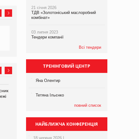
21 січня 2026
ТДВ «Золотоніський маслоробний
комбінат»
03 липня 2023
Тендери компанії
Всі тендери
ТРЕНІНГОВИЙ ЦЕНТР
Яна Олентир
сник
Олексій Логачов-Михайлов
Яна Сараніна, директор
Тетяна Ільєнко
ежі
Файно маркет Директор
компанії «УкраМарин»
департаменту з
повний список
виробництва
НАЙБЛИЖЧА КОНФЕРЕНЦІЯ
18 червня 2026 |