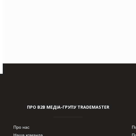
ПРО В2В МЕДІА-ГРУПУ TRADEMASTER
Про нас
П
Наша команда
П