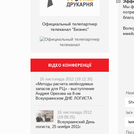
Эффе
Мы ф
потре
благ
Официальный телепартнер
Волн
телеканал "Бизнес"
еме
ВІДЕО КОНФЕРЕНЦІЇ
16 листопада 2012 (19:12:35)
«Методы расчета необходимых
запасов для РЦ» - выступление
Назв
Андрея Орехова на 8-ом
Всеукраинском ДНЕ ЛОГИСТА
16 листопада 2012
Ім'я
(19:08:25)
Всеукраинский День
логиста, 25 ноября 2011г.
Пос