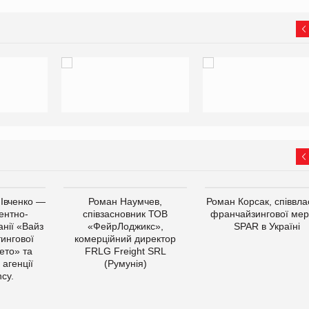
 Івченко —
Роман Наумчев,
Роман Корсак, співвла
ентно-
співзасновник ТОВ
франчайзингової мер
нії «Вайз
«ФейрЛоджикс»,
SPAR в Україні
тингової
комерційний директор
ето» та
FRLG Freight SRL
 агенції
(Румунія)
cy.