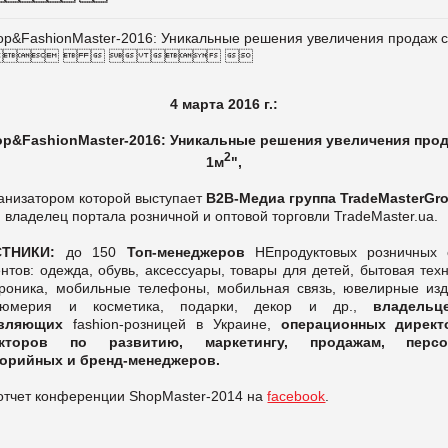
4 марта 2016 г.:
op&FashionMaster-2016: Уникальные решения увеличения прод
2
1м
",
анизатором которой выступает
B2В-Медиа группа TradeMasterGr
владелец портала розничной и оптовой торговли TradeMaster.ua.
СТНИКИ:
до 150
Топ-менеджеров
НЕпродуктовых розничных 
нтов: одежда, обувь, аксессуары, товары для детей, бытовая тех
троника, мобильные телефоны, мобильная связь, ювелирные изд
юмерия и косметика, подарки, декор и др.,
владельц
вляющих
fashion-розницей в Украине,
операционных директ
екторов по развитию, маркетингу, продажам, персон
горийных и бренд-менеджеров.
отчет конференции ShopMaster-2014 на
facebook
.