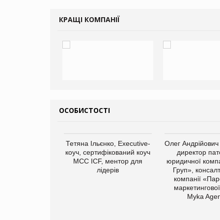
КРАЩІ КОМПАНІЇ
ОСОБИСТОСТІ
Тетяна Ільєнко, Executive-
Олег Андрійович
коуч, сертифікований коуч
директор пат
МСС ICF, ментор для
юридичної компа
лідерів
Груп», консал
компанії «Пар
маркетингової
арас Ігорович,
Myka Agen
иробництва ТОВ
Герчак"