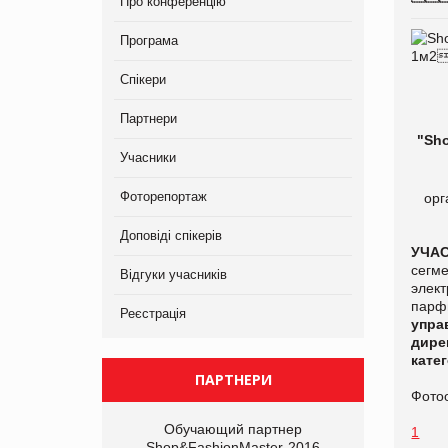
Про конференцію
Програма
Спікери
Партнери
"Sh
Учасники
Фоторепортаж
орг
Доповіді спікерів
УЧА
сегме
Відгуки учасників
элек
парф
Реєстрація
упра
дир
кате
ПАРТНЕРИ
Фото
Обучающий партнер
1
Shop&FashionMaster-2016