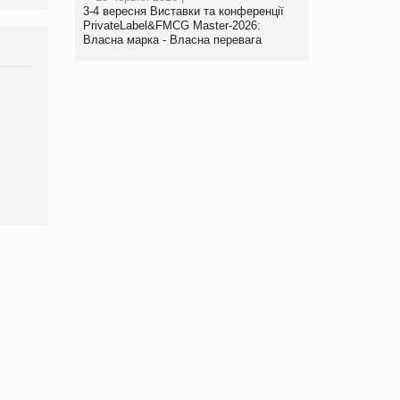
3-4 вересня Виставки та конференції
PrivateLabel&FMCG Master-2026:
Власна марка - Власна перевага
Брагина Людмила
Просування компанії на
порталі оптової та
роздрібної торгівлі
www.trademaster.ua.
правила. Особливості.