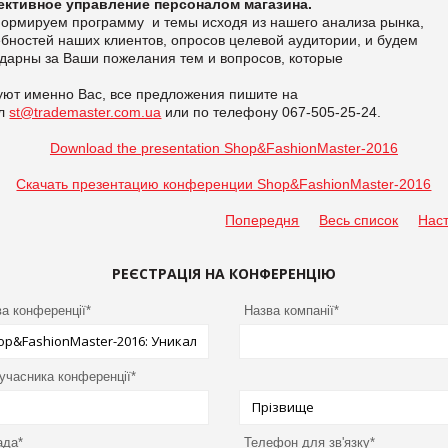
ктивное управление персоналом магазина.
ормируем программу и темы исходя из нашего анализа рынка,
бностей наших клиентов, опросов целевой аудитории, и будем
одарны за Ваши пожелания тем и вопросов, которые
уют именно Вас, все предложения пишите на
йл
st@trademaster.com.ua
или по телефону 067-505-25-24.
Download the presentation Shop&FashionMaster-2016
Скачать презентацию конференции Shop&FashionMaster-2016
Попередня
Весь список
Нас
РЕЄСТРАЦІЯ НА КОНФЕРЕНЦІЮ
а конференції*
Назва компанії*
 учасника конференції*
ада*
Телефон для зв'язку*