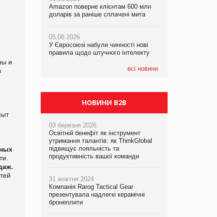
Amazon поверне клієнтам 600 млн
правила щодо штучного інтелекту
доларів за раніше сплачені мита
05.08.2026
05.08.2026
Смачне поповнення дитячого меню:
05.08.2026
Рекламна платформа вимагає від
у VARUS з’явилися новинки від ТМ
У Євросоюзі набули чинності нові
Google компенсацію за втрату 6,9
ТОКЕРИ
правила щодо штучного інтелекту
трлн рекламних показів
ны и
05.08.2026
всі новини
в
Сергій Лісунов про заморожені
хлібобулочні вироби на
PrivateLabel&FMCG Master 2026
НОВИНИ B2B
ыт
03 березня 2026
Освітній бенефіт як інструмент
утримання талантів: як ThinkGlobal
підвищує лояльність та
шных
продуктивність вашої команди
ти.
даж.
стей
31 жовтня 2024
Компанія Rarog Tactical Gear
презентувала надлегкі керамічні
бронеплити