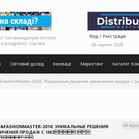
Вхід
Реєстрація
л топ-менеджерів оптової
та роздрібної торгівлі
06 серпня 2026
к
Світовий досвід
Інновації
Маркетинг
Каталог Ком
&FashionMaster-2016: Уникальные решения увеличения п
04 бере
&FASHIONMASTER-2016: УНИКАЛЬНЫЕ РЕШЕНИЯ
ЛИЧЕНИЯ ПРОДАЖ С 1М2  
  