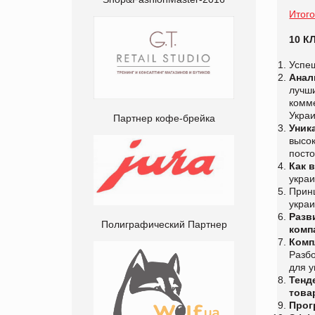
Итого
10 
Успе
Анал
лучш
комме
Украи
Партнер кофе-брейка
Уник
высок
посто
Как 
украи
Прин
украи
Разв
Полиграфический Партнер
комп
Комп
Разбо
для 
Тенд
това
Прог