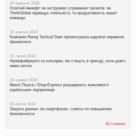
03 березня 2026
Освітній бенефіт як інструмент утримання талантів: як
ThinkGlobal підвищує лояльність та продуктивність вашої
команди
31 жовтня 2024
Компанія Rarog Tactical Gear презентувала надлегкі керамічні
бронеплити
31 липня 2024
Напівфабрикати та консерви, які стануть в пригоді, коли довго
нема світла
24 червня 2024
Meest Пошта і Shop-Express розширюють можливості
українських підприємців
30 квітня 2024
Защита данных на смартфонах: советы по повышению
безопасности
Всі новини