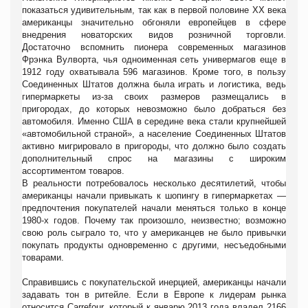
показаться удивительным, так как в первой половине XX века
американцы значительно обгоняли европейцев в сфере
внедрения новаторских видов розничной торговли.
Достаточно вспомнить пионера современных магазинов
Фрэнка Вулворта, чья одноименная сеть универмагов еще в
1912 году охватывала 596 магазинов. Кроме того, в пользу
Соединенных Штатов должна была играть и логистика, ведь
гипермаркеты из-за своих размеров размещались в
пригородах, до которых невозможно было добраться без
автомобиля. Именно США в середине века стали крупнейшей
«автомобильной страной», а население Соединенных Штатов
активно мигрировало в пригороды, что должно было создать
дополнительный спрос на магазины с широким
ассортиментом товаров.
В реальности потребовалось несколько десятилетий, чтобы
американцы начали привыкать к шопингу в гипермаркетах —
предпочтения покупателей начали меняться только в конце
1980-х годов. Почему так произошло, неизвестно; возможно
свою роль сыграло то, что у американцев не было привычки
покупать продукты одновременно с другими, несъедобными
товарами.
Справившись с покупательской инерцией, американцы начали
задавать тон в ритейле. Если в Европе к лидерам рынка
относится Carrefour, который к январю 2013 года владел 2166