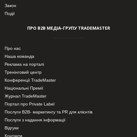
Закон
Події
ПРО В2В МЕДІА-ГРУПУ TRADEMASTER
Про нас
Наша команда
Реклама на порталі
Тренінговий центр
Конференції TradeMaster
Національні Премії
Журнал TradeMaster
Портал про Private Label
Послуги В2В- маркетингу та PR для клієнтів
Послуги з надання інформації
Відгуки
Контакти