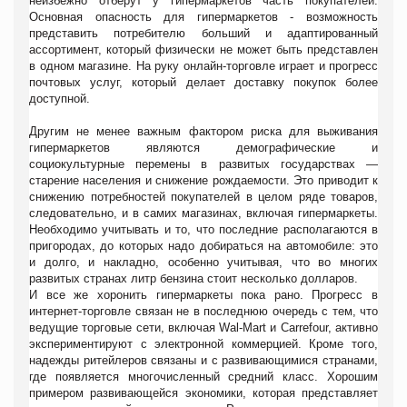
неизбежно отберут у гипермаркетов часть покупателей.
Основная опасность для гипермаркетов - возможность
представить потребителю больший и адаптированный
ассортимент, который физически не может быть представлен
в одном магазине. На руку онлайн-торговле играет и прогресс
почтовых услуг, который делает доставку покупок более
доступной.
Другим не менее важным фактором риска для выживания
гипермаркетов являются демографические и
социокультурные перемены в развитых государствах —
старение населения и снижение рождаемости. Это приводит к
снижению потребностей покупателей в целом ряде товаров,
следовательно, и в самих магазинах, включая гипермаркеты.
Необходимо учитывать и то, что последние располагаются в
пригородах, до которых надо добираться на автомобиле: это
и долго, и накладно, особенно учитывая, что во многих
развитых странах литр бензина стоит несколько долларов.
И все же хоронить гипермаркеты пока рано. Прогресс в
интернет-торговле связан не в последнюю очередь с тем, что
ведущие торговые сети, включая Wal-Mart и Carrefour, активно
экспериментируют с электронной коммерцией. Кроме того,
надежды ритейлеров связаны и с развивающимися странами,
где появляется многочисленный средний класс. Хорошим
примером развивающейся экономики, которая представляет