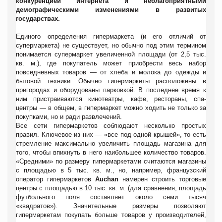
конкуренцией интернета и неблагоприятными
демографическими изменениями в развитых
государствах.
Единого определения гипермаркета (и его отличий от
супермаркета) не существует, но обычно под этим термином
понимается супермаркет увеличенной площади (от 2,5 тыс.
кв. м.), где покупатель может приобрести весь набор
повседневных товаров — от хлеба и молока до одежды и
бытовой техники. Обычно гипермаркеты расположены в
пригородах и оборудованы парковкой. В последнее время к
ним пристраиваются кинотеатры, кафе, рестораны, спа-
центры — в общем, в гипермаркет можно ходить не только за
покупками, но и ради развлечений.
Все сети гипермаркетов соблюдают несколько простых
правил. Ключевое из них — «все под одной крышей», то есть
стремление максимально увеличить площадь магазина для
того, чтобы впихнуть в него наибольшее количество товаров.
«Средними» по размеру гипермаркетами считаются магазины
с площадью в 5 тыс. кв. м., но, например, французский
оператор гипермаркетов
Auchan
намерен строить торговые
центры с площадью в 10 тыс. кв. м. (для сравнения, площадь
футбольного поля составляет около семи тысяч
«квадратов»). Значительные размеры позволяют
гипермаркетам покупать больше товаров у производителей,