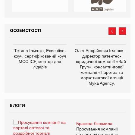
ОСОБИСТОСТІ
,
Тетяна Ільєнко, Executive-
Олег Андрійович Івченко —
ОВ
коуч, сертифікований коуч
директор патентно-
МСС ICF, ментор для
юридичної компанії «Вайз
лідерів
Груп», консалтингової
компанії «Парето» та
маркетингової агенції
Myka Agency.
БЛОГИ
Брагина Людмила
ї
Просування компанії
а
на порталі оптової та