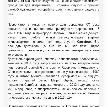
тем самым экономя на закупочных ценах и снижая стоимость
продукции для потребителей. Экономии служит и принцип
самообслуживания, который не дает гипермаркету раздувать
штат.
Первенство в открытии нового для середины XX века
формата розничной торговли принадлежит европейцам. 15
июня 1963 года в пригороде Парижа, Сен-Женевьев-де-Буа,
начал свою работу первый мега-супермаркет (термин
«гипермаркет» появился три года спустя)
Carrefour
. Его
площадь достигала 2,5 тыс. кв. м., что почти втрое
превышало привычные для покупателей размеры магазинов
того времени.
Достижение французов, впрочем, оспаривается бельгийцами,
которые в 1961 году запустили сеть из трех гипермаркетов
под торговой маркой GB в Брюгге, Одергеме и Андерлехте.
Свои притязания на первенство есть и у американцев: в 1962
году в штате Мичиган появился супер-магазин «Тридцать
акров», открытый сетью Meijer. Однако только после
появления Carrefour, выручка которого в 2012 году достигла
76,1 млрд. евро, о гипермаркетах как об особом явлении в
торговле начали говорить всерьез, поэтому свое 50-летие
гипермаркеты отмечают именно в 2013 году.
Появление гипермаркетов именно в Старом Свете может