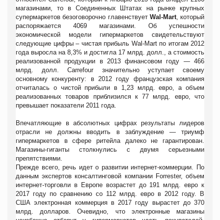
магазинами, то в Соединенных Штатах на рынке крупных
супермаркетов безоговорочно главенствует
Wal-Mart
, который
распоряжается 4069 магазинами. Об успешности
экономической модели гипермаркетов свидетельствуют
следующие цифры – чистая прибыль Wal-Mart по итогам 2012
года выросла на 8,3% и достигла 17 млрд. долл., а стоимость
реализованной продукции в 2013 финансовом году — 466
млрд. долл. Carrefour значительно уступает своему
основному конкуренту: в 2012 году французская компания
отчиталась о чистой прибыли в 1,23 млрд. евро, а объем
реализованных товаров приблизился к 77 млрд. евро, что
превышает показатели 2011 года.
Впечатляющие в абсолютных цифрах результаты лидеров
отрасли не должны вводить в заблуждение — триумф
гипермаркетов в сфере ритейла далеко не гарантирован.
Магазины-гиганты столкнулись с двумя серьезными
препятствиями.
Прежде всего, речь идет о развитии интернет-коммерции. По
данным экспертов консалтинговой компании Forrester, объем
интернет-торговли в Европе возрастет до 191 млрд. евро к
2017 году по сравнению со 112 млрд. евро в 2012 году. В
США электронная коммерция в 2017 году вырастет до 370
млрд. долларов. Очевидно, что электронные магазины