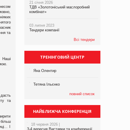
21 січня 2026
знесом
ТДВ «Золотоніський маслоробний
мовно,
комбінат»
ніяких
нятого
03 липня 2023
часник
Тендери компанії
ння та
Всі тендери
ТРЕНІНГОВИЙ ЦЕНТР
. Наші
мою.
Яна Олентир
Тетяна Ільєнко
повний список
 дасть
нту та
НАЙБЛИЖЧА КОНФЕРЕНЦІЯ
ширити
 більш
18 червня 2026 |
і... І
3-4 вересня Виставки та конференції