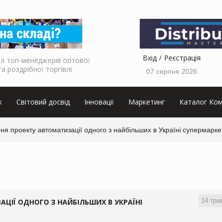
Вхід
Реєстрація
л топ-менеджерів оптової
та роздрібної торгівлі
07 серпня 2026
к
Світовий досвід
Інновації
Маркетинг
Каталог Ком
я проекту автоматизації одного з найбільших в Україні супермаркет
14 тра
ЦІЇ ОДНОГО З НАЙБІЛЬШИХ В УКРАЇНІ