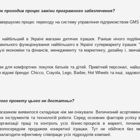
 як проходив процес заміни програмного забезпечення?
 завершуємо процес переходу на систему управління підприємством GMS 
найбільший в Україні магазин дитячих іграшок. Раніше нічого подібн
вильного функціонування найбільшого в Україні супермаркету іграшок "
узі економіки та фінансів, менеджменту та маркетингу, дизайну і, звича
ови для комфортних покупок батьків та дітей. Привітний персонал, най
о відомі бренди:
Chicco, Crayola, Lego, Barbie, Hot Wheels та інші,
задово
озного проекту цього не достатньо?
агазином виявилося складніше ніж ми очікували.
Величезний асортимен
х інструментів та технологій роботи.
Серед основних факторів успіху в
ганізації праці та контроль усіх бізнес-процесів в маркеті, почин
езпосереднім продажем конкретної іграшки. Тут не обійтися без як
алагодити ефективну співпрацю усіх підрозділів компанії.