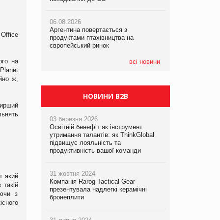
06.08.2026
06.08.2026
05.08.2026
Аргентина повертається з
Аргентина повертається з
Смачне поповнення дитячого меню:
Office
продуктами птахівництва на
продуктами птахівництва на
у VARUS з’явилися новинки від ТМ
європейський ринок
європейський ринок
ТОКЕРИ
ого на
всі новини
05.08.2026
Planet
Сергій Лісунов про заморожені
йно ж,
хлібобулочні вироби на
PrivateLabel&FMCG Master 2026
НОВИНИ B2B
ширший
льнять
03 березня 2026
Освітній бенефіт як інструмент
утримання талантів: як ThinkGlobal
підвищує лояльність та
продуктивність вашої команди
31 жовтня 2024
т який
Компанія Rarog Tactical Gear
 такій
презентувала надлегкі керамічні
аючи з
бронеплити
існого