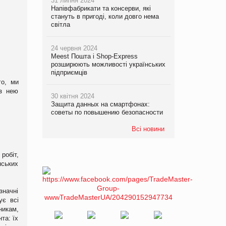
31 липня 2024
Напівфабрикати та консерви, які
стануть в пригоді, коли довго нема
світла
24 червня 2024
Meest Пошта і Shop-Express
розширюють можливості українських
підприємців
го, ми
 з нею
30 квітня 2024
Защита данных на смартфонах:
советы по повышению безопасности
Всі новини
робіт,
нських
значні
ує всі
никам,
та: їх