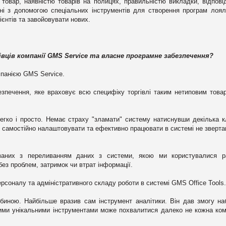
товар, наявністю товарів на полицях, правильністю викладки, відпові
вані з допомогою спеціальних інструментів для створення програм лоял
єнтів та завойовувати нових.
ців компанії GMS Service та власне програмне забезпечення?
панією GMS Service.
езпечення, яке враховує всю специфіку торгівлі таким нетиповим това
егко і просто. Немає страху "зламати" систему натиснувши декілька к
є самостійно налаштовувати та ефективно працювати в системі не зверт
’язаних з переливанням даних з системи, якою ми користувалися р
ез проблем, затримок чи втрат інформації.
ерсоналу та адміністративного складу роботи в системі GMS Office Tools.
ибиною. Найбільше вразив сам інструмент аналітики. Він дав змогу на
кими унікальними інструментами може похвалитися далеко не кожна ком