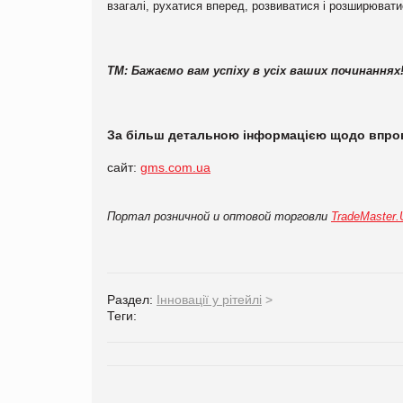
взагалі, рухатися вперед, розвиватися і розширювати
TM: Бажаємо вам успіху в усіх ваших починаннях
За більш детальною інформацією щодо
впро
сайт:
gms.com.ua
Портал розничной и оптовой торговли
TradeMaster
Раздел:
Інновації у рітейлі
>
Теги: