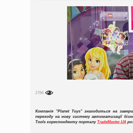
2786
Компанія "Planet Toys" знаходиться на заве
переходу на нову систему автоматизації бізне
Tools кореспонденту порталу
TradeMaster
.
UA
ро