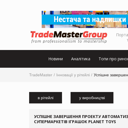
Порта
Новини
Аналітика
Топи про рино
TradeMaster
Інновації у рітейлі
Успішне завершенн
в рітейлі
у виробництві
УСПІШНЕ ЗАВЕРШЕННЯ ПРОЕКТУ АВТОМАТИЗА
СУПЕРМАРКЕТІВ ІГРАШОК PLANET TOYS