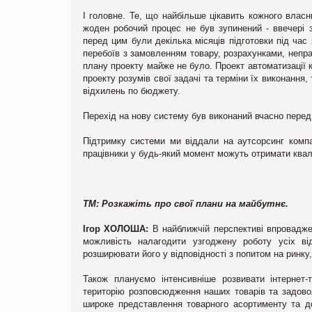
І головне. Те, що найбільше цікавить кожного влас
жоден робочий процес не був зупинений - ввечері 
перед цим були декілька місяців підготовки під час
перебоїв з замовленням товару, розрахунками, непра
плану проекту майже не було. Проект автоматизації 
проекту розумів свої задачі та терміни їх виконання
відхилень по бюджету.
Перехід на нову систему був виконаний вчасно перед
Підтримку системи ми віддали на аутсорсинг компа
працівники у будь-який момент можуть отримати квал
TM:
Розкажіть про свої плани на майбутнє.
Ігор ХОЛОША:
В найближчій перспективі впровадже
можливість налагодити узгоджену роботу усіх ві
розширювати його у відповідності з попитом на ринк
Також плануємо інтенсивніше розвивати інтернет-
територію розповсюдження наших товарів та задовол
широке представлення товарного асортименту та до