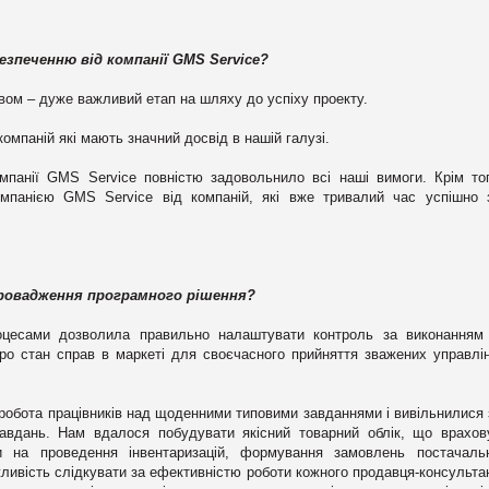
езпеченню від компанії GMS Service?
вом – дуже важливий етап на шляху до успіху проекту.
омпаній які мають значний досвід в нашій галузі.
мпанії GMS Service повністю задовольнило всі наші вимоги. Крім то
омпанією GMS Service від компаній, які вже тривалий час успішно
провадження програмного рішення?
роцесами дозволила правильно налаштувати контроль за виконанням 
про стан справ в маркеті для своєчасного прийняття зважених управлі
обота працівників над щоденними типовими завданнями і вивільнилися 
авдань. Нам вдалося побудувати якісний товарний облік, що врахов
ти на проведення інвентаризацій, формування замовлень постачаль
ливість слідкувати за ефективністю роботи кожного продавця-консультан