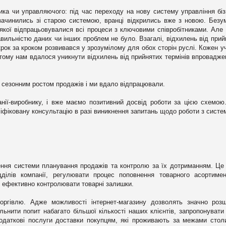
ника чи управляючого: під час переходу на нову систему управління бі
зачинились зі старою системою, вранці відкрились вже з новою. Безу
 якої відпрацьовувалися всі процеси з ключовими співробітниками. Але 
вильністю даних чи інших проблем не було. Взагалі, відхилень від прий
крок за кроком розвивався у зрозумілому для обох сторін руслі. Кожен у
, тому нам вдалося уникнути відхилень від прийнятих термінів впровадже
 сезонним ростом продажів і ми вдало відпрацювали.
нії-виробнику, і вже маємо позитивний досвід роботи за цією схемою
іфіковану консультацію в разі виникнення запитань щодо роботи з систе
ння системи планування продажів та контролю за їх дотриманням. Це
дділів компанії, регулювати процес поповнення товарного асортиме
у, ефективно контролювати товарні залишки.
торгівлю. Адже можливості інтернет-магазину дозволять значно роз
ьнити попит набагато більшої кількості наших клієнтів, запропонувати
даткові послуги доставки покупцям, які проживають за межами столиц