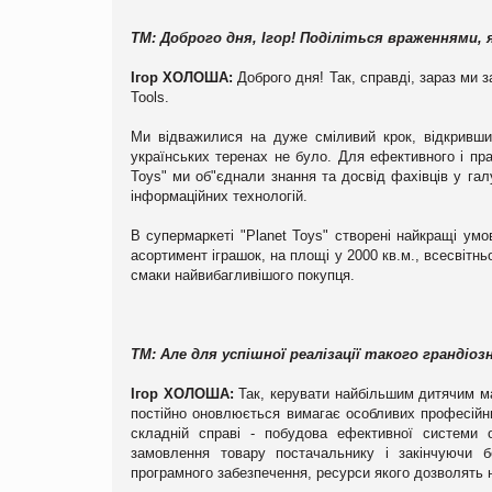
TM: Доброго дня, Ігор! Поділіться враженнями,
Ігор ХОЛОША:
Доброго дня! Так, справді, зараз ми
Tools.
Ми відважилися на дуже сміливий крок, відкривши 
українських теренах не було. Для ефективного і пра
Toys" ми об"єднали знання та досвід фахівців у гал
інформаційних технологій.
В супермаркеті "Planet Toys" створені найкращі ум
асортимент іграшок,
на площі у 2000 кв.м.,
всесвітнь
смаки найвибагливішого покупця.
TM:
Але для успішної реалізації такого гранді
Ігор ХОЛОША:
Так, керувати найбільшим дитячим м
постійно оновлюється вимагає особливих професійни
складній справі - побудова ефективної системи ор
замовлення товару постачальнику і закінчуючи б
програмного забезпечення, ресурси якого дозволять н