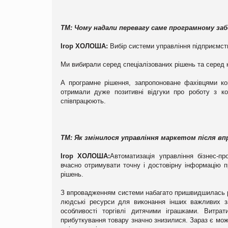
TM:
Чому надали перевагу саме програмному заб
Ігор ХОЛОША:
Вибір системи управління підприємст
Ми вибирали серед спеціалізованих рішень та серед к
А програмне рішення, запропоноване фахівцями ко
отримали дуже позитивні відгуки про роботу з к
співпрацюють.
TM:
Як змінилося управління маркетом після в
Ігор ХОЛОША:
Автоматизація управління бізнес-п
вчасно отримувати точну і достовірну інформацію 
рішень.
З впровадженням системи набагато пришвидшилась р
людські ресурси для виконання інших важливих з
особливості торгівлі дитячими іграшками. Витра
прибуткування товару значно знизилися. Зараз є мож