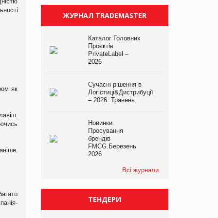
дністю
ьності
ЖУРНАЛ TRADEMASTER
Каталог Головних
Проєктів
PrivateLabel –
2026
Сучасні рішення в
ром як
Логістиці&Дистрибуції
– 2026. Травень
лавіш.
Новинки.
аючись
Просування
брендів
FMCG.Березень
аніше.
2026
Всі журнали
багато
ТЕНДЕРИ
панія-