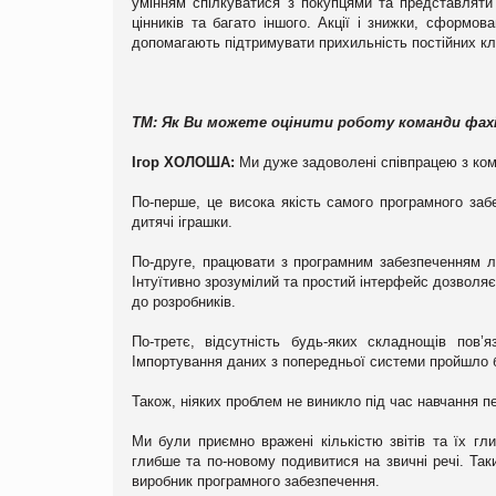
умінням спілкуватися з покупцями та представляти 
цінників та багато іншого. Акції і знижки, сформо
допомагають підтримувати прихильність постійних клі
TM:
Як Ви можете оцінити роботу команди фахів
Ігор ХОЛОША:
Ми дуже задоволені співпрацею з ком
По-перше, це висока якість самого програмного заб
дитячі іграшки.
По-друге, працювати з програмним забезпеченням л
Інтуїтивно зрозумілий та простий інтерфейс дозволя
до розробників.
По-третє, відсутність будь-яких складнощів пов
Імпортування даних з попередньої системи пройшло б
Також, ніяких проблем не виникло під час навчання п
Ми були приємно вражені кількістю звітів та їх гл
глибше та по-новому подивитися на звичні речі. Та
виробник програмного забезпечення.