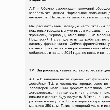
А.Т. –
Обычно амортизация вложений оборудов
зарабатывать деньги. Нормальное положение 
четырех лет. На открытие магазинов мы использ
Мы рассматриваем западную часть Украины пол
некоторых городах мы уже имеем магазины, поэ
Франковск, Черновцы, Хмельницкий, из малень
Подольский. На западе есть где работать, пот
систему франчайзинга. Сейчас франчайзинга у
система франчайзинга не развивала сама себя н
собирались в начале 2014 года, но нажали на то
ТМ: Вы рассматриваете только торговые цен
А.Т. –
В западной части Украины нет физически
достойных ТЦ: в маленьких городах всего по
Характерен маленький формат магазинов, ко
договариваться, так как если нет планов, к прим
вложил и сколько буду получать. В Украине, к с
развиваться на улице. Если говорить о стрит-рит
магазина 350 кв.м. Таких помещений мало, и изв