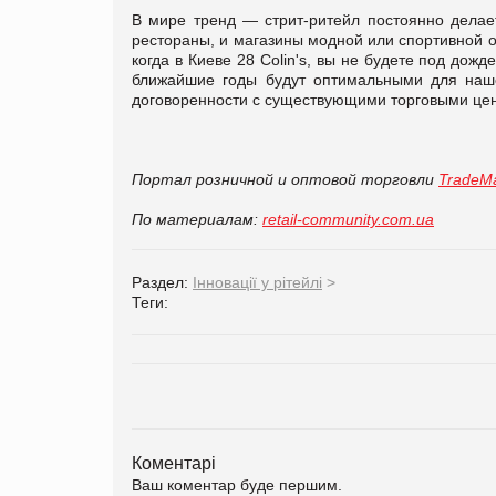
В мире тренд — стрит-ритейл постоянно делае
рестораны, и магазины модной или спортивной од
когда в Киеве 28 Colin's, вы не будете под дож
ближайшие годы будут оптимальными для наше
договоренности с существующими торговыми це
Портал розничной и оптовой торговли
TradeMa
По материалам:
retail-community.com.ua
Раздел:
Інновації у рітейлі
>
Теги:
Коментарі
Ваш коментар буде першим.