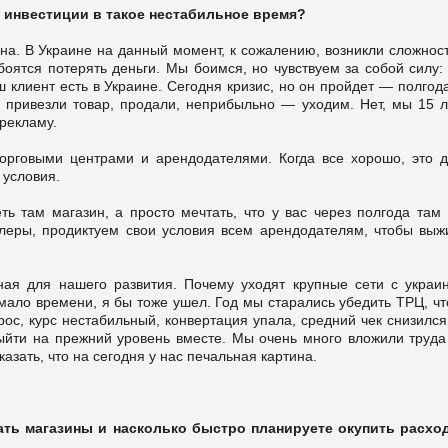
 инвестиции в такое нестабильное время?
ана. В Украине на данный момент, к сожалению, возникли сложнос
оятся потерять деньги. Мы боимся, но чувствуем за собой силу:
 клиент есть в Украине. Сегодня кризис, но он пройдет — полгода
: привезли товар, продали, неприбыльно — уходим. Нет, мы 15 л
 рекламу.
торговыми центрами и арендодателями. Когда все хорошо, это д
 условия.
ть там магазин, а просто мечтать, что у вас через полгода там 
леры, продиктуем свои условия всем арендодателям, чтобы выжи
ая для нашего развития. Почему уходят крупные сети с украин
 мало времени, я бы тоже ушел. Год мы старались убедить ТРЦ, ч
ос, курс нестабильный, конвертация упала, средний чек снизился
выйти на прежний уровень вместе. Мы очень много вложили труда 
казать, что на сегодня у нас печальная картина.
ать магазины и насколько быстро планируете окупить расхо