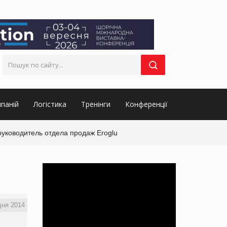
паній
Логістика
Тренінги
Конференції
руководитель отдела продаж Eroglu
дня 2014