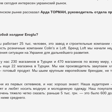
чем сегодня интересен украинский рынок.
раинском рынке рассказал
Арда ТОРМАН, руководитель отдела п
обой холдинг Eroglu?
lu работает 25 тыс. человек, это завод и строительные компании
сть розничные компании Colin's и Loft. Бренд Loft мы начали не
шения ситуации на Украине для дальнейшего развития.
у нас 230 магазинов в Турции и 470 магазинов по всему миру, 
 еще 22 магазина в Турции. Мы как производитель закупаем хл
и — готовый продукт. Мы шьем крупным европейским брендам, не т
ни из первых сетевиков, и нас хорошо знают. Наша аудитория 
тят и любят носить модную и молодежную одежду. Наш покупат
чень тяжело четко сказать: раньше 5 тыс. грн. — это было 600 до
 ниже среднего.