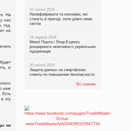
31 липня 2024
Напівфабрикати та консерви, які
ти. На
стануть в пригоді, коли довго нема
 у нас
світла
, год,
ет на
24 червня 2024
Meest Пошта і Shop-Express
елать
розширюють можливості українських
підприємців
будет
30 квітня 2024
ть, и
Защита данных на смартфонах:
советы по повышению безопасности
ского
Всі новини
то нам
. Есть
в эту
ды на