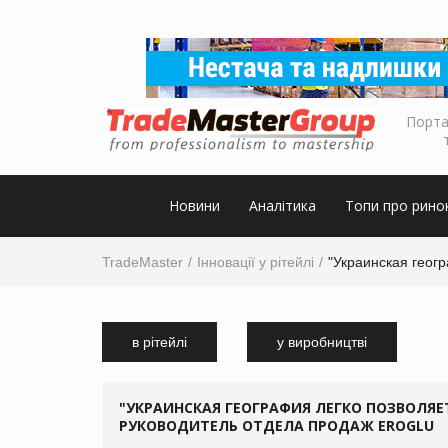
Порта
Новини
Аналітика
Топи про рино
TradeMaster
Інновації у рітейлі
"Украинская геог
в рітейлі
у виробництві
"УКРАИНСКАЯ ГЕОГРАФИЯ ЛЕГКО ПОЗВОЛЯЕТ
РУКОВОДИТЕЛЬ ОТДЕЛА ПРОДАЖ EROGLU