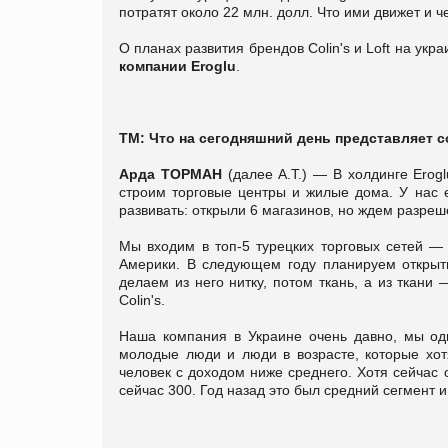
потратят около 22 млн. долл. Что ими движет и 
О планах развития брендов Colin's и Loft на ук
компании Eroglu
.
ТМ: Что на сегодняшний день представляет с
Арда ТОРМАН
(далее А.Т.) — В холдинге Erоg
строим торговые центры и жилые дома. У нас е
развивать: открыли 6 магазинов, но ждем разре
Мы входим в топ-5 турецких торговых сетей — 
Америки. В следующем году планируем открыть
делаем из него нитку, потом ткань, а из ткан
Colin's.
Наша компания в Украине очень давно, мы од
молодые люди и люди в возрасте, которые хо
человек с доходом ниже среднего. Хотя сейчас о
сейчас 300. Год назад это был средний сегмент и