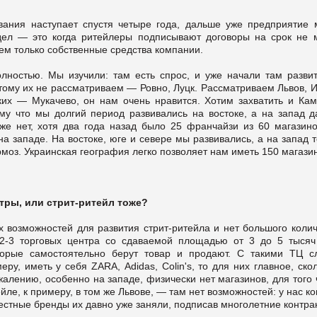
ания наступает спустя четыре года, дальше уже предприятие 
дел — это когда ритейлеры подписывают договоры на срок не 
уем только собственные средства компании.
ностью. Мы изучили: там есть спрос, и уже начали там развит
тому их не рассматриваем — Ровно, Луцк. Рассматриваем Львов, И
ких — Мукачево, он нам очень нравится. Хотим захватить и Кам
ому что мы долгий период развивались на востоке, а на запад д
же нет, хотя два года назад было 25 франчайзи из 60 магазино
а западе. На востоке, юге и севере мы развивались, а на запад 
рмоз. Украинская география легко позволяет нам иметь 150 магази
тры, или стрит-ритейл тоже?
х возможностей для развития стрит-ритейла и нет большого колич
 2-3 торговых центра со сдаваемой площадью от 3 до 5 тысяч 
торые самостоятельно берут товар и продают. С такими ТЦ с
еру, иметь у себя ZARА, Adidas, Colin's, то для них главное, ско
ожалению, особенно на западе, физически нет магазинов, для того
ейле, к примеру, в том же Львове, — там нет возможностей: у нас к
естные бренды их давно уже заняли, подписав многолетние контра