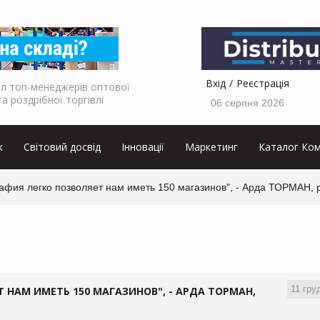
Вхід
Реєстрація
л топ-менеджерів оптової
та роздрібної торгівлі
06 серпня 2026
к
Світовий досвід
Інновації
Маркетинг
Каталог Ком
рафия легко позволяет нам иметь 150 магазинов", - Арда ТОРМАН, 
11 гру
 НАМ ИМЕТЬ 150 МАГАЗИНОВ", - АРДА ТОРМАН,