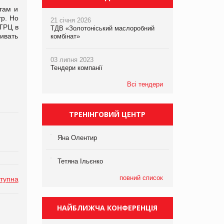
там и
тр. Но
21 січня 2026
 ТРЦ в
ТДВ «Золотоніський маслоробний
ивать
комбінат»
03 липня 2023
Тендери компанії
Всі тендери
ТРЕНІНГОВИЙ ЦЕНТР
Яна Олентир
Тетяна Ільєнко
повний список
тупна
НАЙБЛИЖЧА КОНФЕРЕНЦІЯ