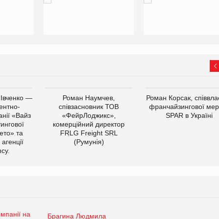
 Івченко —
Роман Наумчев,
Роман Корсак, співвла
ентно-
співзасновник ТОВ
франчайзингової мер
нії «Вайз
«ФейрЛоджикс»,
SPAR в Україні
тингової
комерційний директор
ето» та
FRLG Freight SRL
 агенції
(Румунія)
cy.
Брагина Людмила