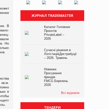
может
менее
ЖУРНАЛ TRADEMASTER
ие. В
Каталог Головних
вано-
Проєктів
енец-
PrivateLabel –
2026
авали
в. Но
только
Сучасні рішення в
нов.
Логістиці&Дистрибуції
– 2026. Травень
Новинки.
Просування
брендів
ества
FMCG.Березень
кв.м.
2026
ложно
лько я
Всі журнали
 чтобы
онцепт
кты.
ТЕНДЕРИ