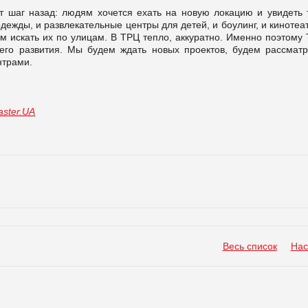
т шаг назад: людям хочется ехать на новую локацию и увидеть 
ежды, и развлекательные центры для детей, и боулинг, и кинотеа
дем искать их по улицам. В ТРЦ тепло, аккуратно. Именно поэтому
го развития. Мы будем ждать новых проектов, будем рассматр
нтрами.
ster.UA
Весь список
Нас