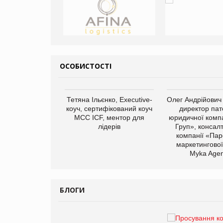
ОСОБИСТОСТІ
арас Ігорович,
Тетяна Ільєнко, Executive-
Олег Андрійович
иробництва ТОВ
коуч, сертифікований коуч
директор пат
Герчак"
МСС ICF, ментор для
юридичної компа
лідерів
Груп», консал
компанії «Пар
маркетингової
Myka Agen
БЛОГИ
Брагина Людмила