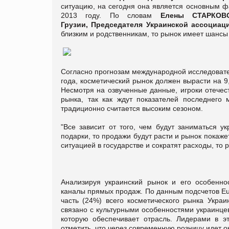
ситуацию, на сегодня она является основным ф
2013 году. По словам
Елены СТАРКОВО
Грузии,
Председателя Украинской ассоциац
близким и родственникам, то рынок имеет шанс
Согласно прогнозам международной исследоват
года, косметический рынок должен вырасти на 9
Несмотря на озвученные данные, игроки отечес
рынка, так как ждут показателей последнего
традиционно считается высоким сезоном.
"Все зависит от того, чем будут заниматься у
подарки, то продажи будут расти и рынок покаж
ситуацией в государстве и сократят расходы, то
Анализируя украинский рынок и его особенно
каналы прямых продаж. По данным подсчетов
Eu
часть (24%) всего косметического рынка Укра
связано с культурными особенностями украинце
которую обеспечивает отрасль. Лидерами в э
отметить, что через современную розницу идет о