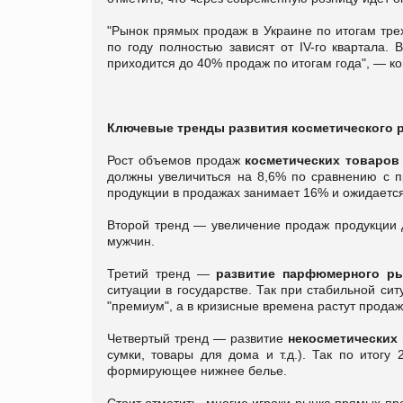
"Рынок прямых продаж в Украине по итогам трех
по году полностью зависят от IV-го квартала. 
приходится до 40% продаж по итогам года", — к
Ключевые тренды развития косметического 
Рост объемов продаж
косметических товаров
должны увеличиться на 8,6% по сравнению с п
продукции в продажах занимает 16% и ожидаетс
Второй тренд — увеличение продаж продукции
мужчин.
Третий тренд —
развитие парфюмерного р
ситуации в государстве. Так при стабильной си
"премиум", а в кризисные времена растут продажи
Четвертый тренд — развитие
некосметических
сумки, товары для дома и т.д.). Так по итогу
формирующее нижнее белье.
Стоит отметить, многие игроки рынка прямых п