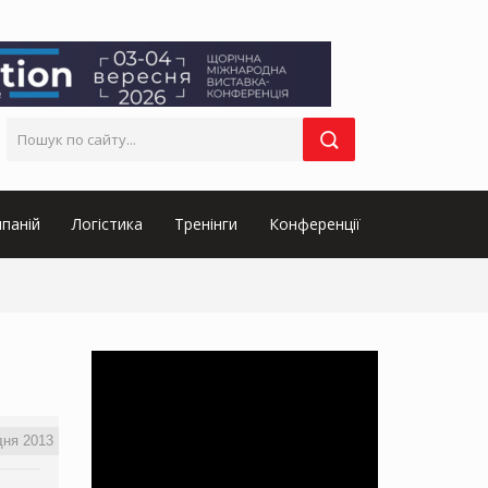
паній
Логістика
Тренінги
Конференції
дня 2013