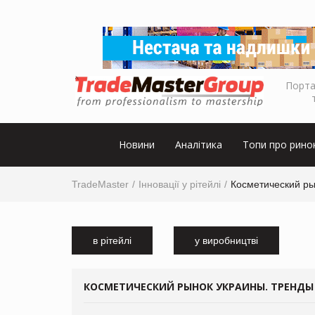
Порта
Новини
Аналітика
Топи про рино
TradeMaster
Інновації у рітейлі
Косметический ры
в рітейлі
у виробництві
КОСМЕТИЧЕСКИЙ РЫНОК УКРАИНЫ. ТРЕНДЫ