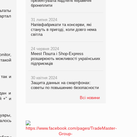
презентувала надлегкі керамічні
бронеплити
льтаты
вартал
31 липня 2024
Напівфабрикати та консерви, які
стануть в пригоді, коли довго нема
світла
24 червня 2024
Meest Пошта і Shop-Express
nitor
,
розширюють можливості українських
такой
підприємців
 так и
30 квітня 2024
Защита данных на смартфонах:
советы по повышению безопасности
дан и
Всі новини
й +" и
суары,
алось
аботы