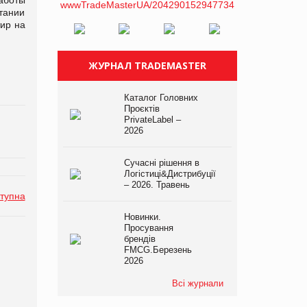
тании
тир на
ЖУРНАЛ TRADEMASTER
Каталог Головних
Проєктів
PrivateLabel –
2026
Сучасні рішення в
Логістиці&Дистрибуції
– 2026. Травень
тупна
Новинки.
Просування
брендів
FMCG.Березень
2026
Всі журнали