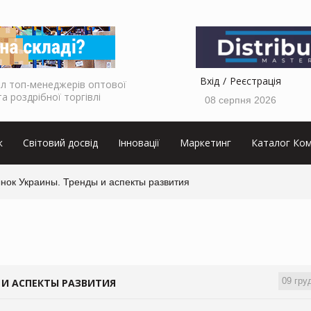
Вхід
Реєстрація
л топ-менеджерів оптової
та роздрібної торгівлі
08 серпня 2026
к
Світовий досвід
Інновації
Маркетинг
Каталог Ком
нок Украины. Тренды и аспекты развития
09 гру
 И АСПЕКТЫ РАЗВИТИЯ