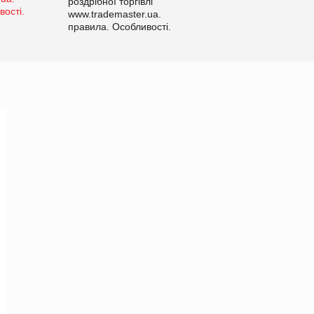
роздрібної торгівлі
www.trademaster.ua.
правила. Особливості.
Рекомендації