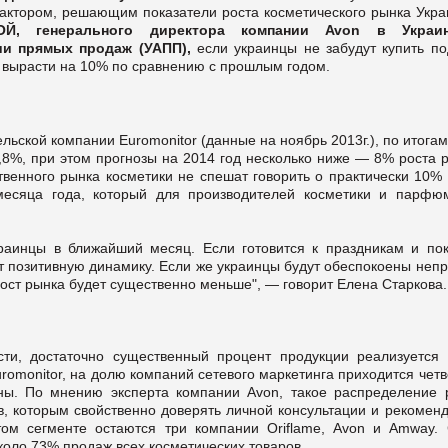
актором, решающим показатели роста косметического рынка Укра
Й, генерального директора компании Avon в Украи
ии прямых продаж (УАПП),
если украинцы не забудут купить по
ы вырасти на 10% по сравнению с прошлым годом.
ельской компании
Euromonitor
(данные на ноябрь 2013г.), по итога
,8%, при этом прогнозы на 2014 год несколько ниже — 8% роста 
твенного рынка косметики не спешат говорить о практически 10% 
 месяца года, который для производителей косметики и парфю
краинцы в ближайший месяц. Если готовится к праздникам и пок
ет позитивную динамику. Если же украинцы будут обеспокоены неп
 рост рынка будет существенно меньше", — говорит Елена Старкова.
сти, достаточно существенный процент продукции реализуется 
romonitor
, на долю компаний сетевого маркетинга приходится чет
ины. По мнению эксперта компании Avon, такое распределение 
в, которым свойственно доверять личной консультации и рекоменд
том сегменте остаются три компании Oriflame, Avon и Amway. 
коло 73% продаж всех косметических товаров.