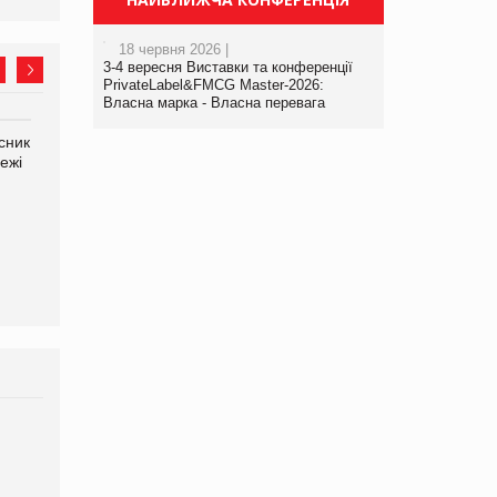
18 червня 2026 |
3-4 вересня Виставки та конференції
PrivateLabel&FMCG Master-2026:
Власна марка - Власна перевага
сник
Олексій Логачов-Михайлов
Яна Сараніна, директор
ежі
Файно маркет Директор
компанії «УкраМарин»
департаменту з
виробництва
Брагина Людмила
Просування компанії на
порталі оптової та