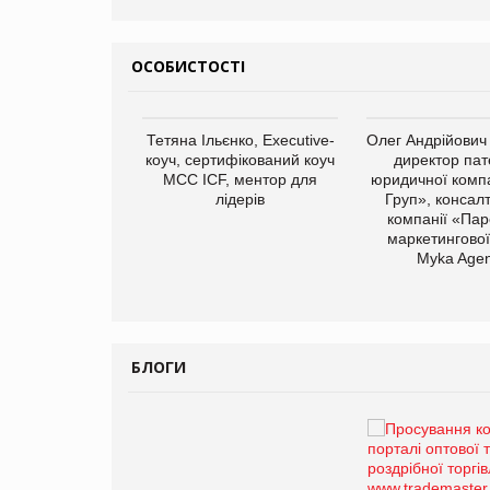
ОСОБИСТОСТІ
арас Ігорович,
Тетяна Ільєнко, Executive-
Олег Андрійович
иробництва ТОВ
коуч, сертифікований коуч
директор пат
Герчак"
МСС ICF, ментор для
юридичної компа
лідерів
Груп», консал
компанії «Пар
маркетингової
Myka Agen
БЛОГИ
Брагина Людмила
Просування компанії на
порталі оптової та