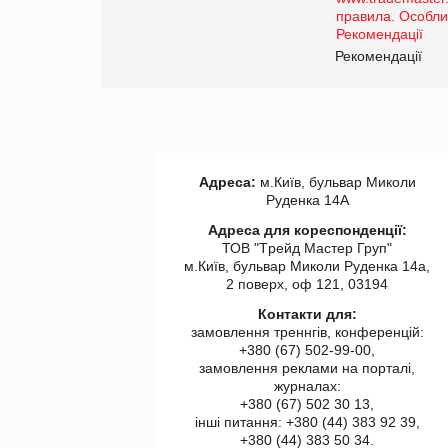
роздрібної торгівлі
www.trademaster.ua.
правила. Особливості.
ії
Рекомендації
Адреса:
м.Київ, бульвар Миколи
Руденка 14А
Адреса для кореспонденції:
ТОВ "Tрейд Мастер Груп"
м.Київ, бульвар Миколи Руденка 14а,
2 поверх, оф 121, 03194
Контакти для:
замовлення треннгів, конференцій:
+380 (67) 502-99-00,
замовлення реклами на порталі,
журналах:
+380 (67) 502 30 13,
інші питання: +380 (44) 383 92 39,
+380 (44) 383 50 34.