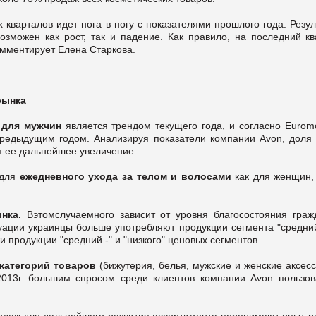
 кварталов идет нога в ногу с показателями прошлого года. Резу
Возможен как рост, так и падение. Как правило, на последний к
омментирует Елена Старкова.
рынка
 для мужчин
является трендом текущего года, и согласно
Euromo
редыдущим годом. Анализируя показатели компании Avon, доля 
я ее дальнейшее увеличение.
 для
ежедневного ухода за телом и волосами
как для женщин,
ынка.
Вэтомслучаемного зависит от уровня благосостояния граж
туации украинцы больше употребляют продукции сегмента "средни
 продукции "средний -" и "низкого" ценовых сегментов.
 категорий товаров
(бижутерия, белья, мужские и женские аксес
 2013г. большим спросом среди клиентов компании Avon пользов
родаж для дальнейшего развития ассортимента перенимают опыт р