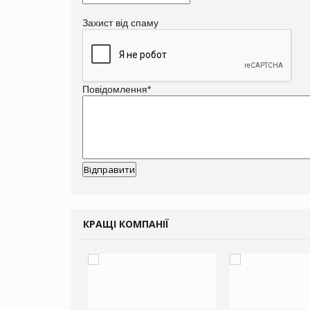
Захист від спаму
Повідомлення
*
КРАЩІ КОМПАНІЇ