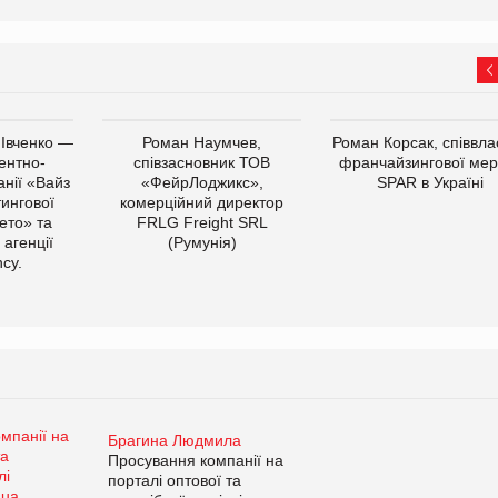
 Івченко —
Роман Наумчев,
Роман Корсак, співвла
ентно-
співзасновник ТОВ
франчайзингової мер
нії «Вайз
«ФейрЛоджикс»,
SPAR в Україні
тингової
комерційний директор
ето» та
FRLG Freight SRL
 агенції
(Румунія)
cy.
Брагина Людмила
Просування компанії на
порталі оптової та