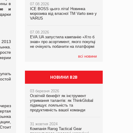
ины в
07.08.2026
не и
ICE BOSS цього літа! Новинка
06.08.2026
07.08.2026
морозива від власної ТМ Varto вже у
Смачна новинка для хвостатих: у
дарки
Франція заборонила рекламні дзвінки
VARUS
VARUS з’явилися паучі Varto Paw
без згоди клієнтів
expert від власної ТМ Varto!
07.08.2026
EVA.UA запустила кампанію «Хто б
05.08.2026
м 2013
знав» про асортимент, якого покупці
Мережа супермаркетів VARUS купує
не очікують побачити на платформі
мережу магазинів формату
рынка.
convenience store КОЛО: об’єднана
росте
компанія налічуватиме 374 магазини
всі новини
мерии
упать
НОВИНИ B2B
ростой
03 березня 2026
Освітній бенефіт як інструмент
утримання талантів: як ThinkGlobal
підвищує лояльність та
через
продуктивність вашої команди
вертая
рынка
ации,
31 жовтня 2024
Стоит
Компанія Rarog Tactical Gear