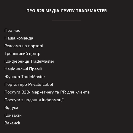
ПРО В2В МЕДІА-ГРУПУ TRADEMASTER
Про нас
Наша команда
Реклама на порталі
Тренінговий центр
Конференції TradeMaster
Національні Премії
Журнал TradeMaster
Портал про Private Label
Послуги В2В- маркетингу та PR для клієнтів
Послуги з надання інформації
Відгуки
Контакти
Вакансії