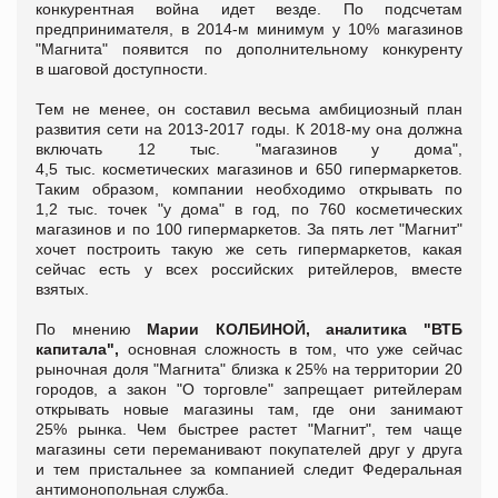
конкурентная война идет везде. По подсчетам
предпринимателя, в 2014-м минимум у 10% магазинов
"Магнита" появится по дополнительному конкуренту
в шаговой доступности.
Тем не менее, он составил весьма амбициозный план
развития сети на 2013-2017 годы. К 2018-му она должна
включать 12 тыс. "магазинов у дома",
4,5 тыс. косметических магазинов и 650 гипермаркетов.
Таким образом, компании необходимо открывать по
1,2 тыс. точек "у дома" в год, по 760 косметических
магазинов и по 100 гипермаркетов. За пять лет "Магнит"
хочет построить такую же сеть гипермаркетов, какая
сейчас есть у всех российских ритейлеров, вместе
взятых.
По мнению
Марии КОЛБИНОЙ, аналитика "ВТБ
капитала",
основная сложность в том, что уже сейчас
рыночная доля "Магнита" близка к 25% на территории 20
городов, а закон "О торговле" запрещает ритейлерам
открывать новые магазины там, где они занимают
25% рынка. Чем быстрее растет "Магнит", тем чаще
магазины сети переманивают покупателей друг у друга
и тем пристальнее за компанией следит Федеральная
антимонопольная служба.