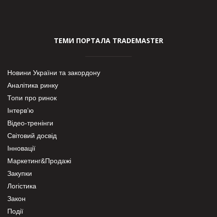
ТЕМИ ПОРТАЛА TRADEMASTER
Новини України та закордону
Аналітика ринку
Топи про ринок
Інтерв’ю
Відео-тренінги
Світовий досвід
Інновації
Маркетинг&Продажі
Закупки
Логістика
Закон
Події