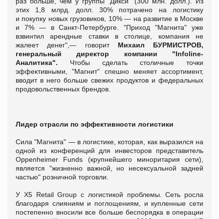
раз больше, чем у группы "Дикси" (300 млн. долл.). Из
этих 1,8 млрд. долл. 30% потрачено на логистику
и покупку новых грузовиков, 10% — на развитие в Москве
и 7% — в Санкт-Петербурге. "Приход "Магнита" уже
взвинтил арендные ставки в столице, компания не
жалеет денег",— говорит
Михаил БУРМИСТРОВ,
генеральный директор компании "Infoline-
Аналитика".
Чтобы сделать столичные точки
эффективными, "Магнит" спешно меняет ассортимент,
вводит в него больше свежих продуктов и федеральных
продовольственных брендов.
Лидер отрасли по эффективности логистики
Сила "Магнита" — в логистике, которая, как выразился на
одной из конференций для инвесторов представитель
Oppenheimer Funds (крупнейшего миноритария сети),
является "жизненно важной, но несексуальной задней
частью" розничной торговли.
У Х5 Retail Group с логистикой проблемы. Сеть росла
благодаря слияниям и поглощениям, и купленные сети
постепенно вносили все больше беспорядка в операции