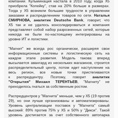
компании. Кульминация настала в 2010 году, когда Х5
приобрела "Копейку", став на 20% больше в размерах.
Тогда у Х5 возникли большие трудности в управлении
заказами и распределением товаров по сети.
Наталья
СМИРНОВА, аналитик Deutsche Bank
, говорит, что
Х5 так и не удалось консолидироваться и компания
представляет собой набор разрозненных сетей, которые
никогда не были по-настоящему интегрированы на
уровне ИТ и логистики.
"Магнит" же всегда рос органически, расширяя свои
информационные системы и логистическую сеть на
каждом этапе развития. Модель такова: вперед
высылается авангард из нескольких магазинов, строится
распределительный центр, потом идет наступление на
весь регион, все новые точки пристегиваются
к распредцентру. Поэтому, говорит
аналитик
"Открытия" Михаил ТЕРЕНТЬЕВ
, "Магниту" не
приходилось гнаться за собственным ростом.
Распредцентров у "Магнита" меньше, чем у X5 (19 против
29), но они лучше организованы и автоматизированы.
Уровень централизации поставок у "Магнита" самый
высокий: 89% против 75% у X5 и 50% у "Дикси". Такой
уровень достигается за счет собственного автопарка