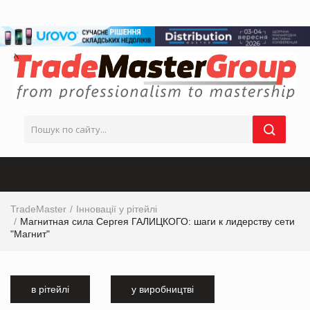
TradeMaster
Інновації у рітейлі
Магнитная сила Сергея ГАЛИЦКОГО: шаги к лидерству сети
"Магнит"
в рітейлі
у виробництві