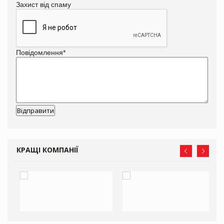
Захист від спаму
Повідомлення
*
КРАЩІ КОМПАНІЇ