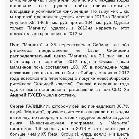
становится все труднее найти привлекательные
площадки и усиливается конкуренция. По выручке с 1 кв.
м торговой площади за девять месяцев 2013-го "Магнит"
уступает Х5: 146,8 тыс. руб. против 184 тыс. руб. Однако
только "Магниту" удалось в 2013-м нарастить этот
показатель по сравнению с 2012-м.
Пути "Магнита" и X5 пересеклись в Сибири, где оба
ритейлера представлены не были. Сибирский
распределительный центр "Магнита" на 7,1 тыс. кв. м
был открыт в сентябре 2012 года в Омске, число
магазинов пока составляет 109. Х5 в последние годы
несколько раз пыталась выйти в Сибирь, с начала 2012
года возобновила переговоры о покупке новосибирского
ритейлера "Холидей классик". Однако к середине года
сделка была остановлена: ратовавший за нее СЕО X5
Андрей ГУСЕВ
ушел в отставку.
Сергей ГАЛИЦКИЙ, которому сейчас принадлежит 38,7%
акций "Магнита", признает, что сеть опоздала с выходом
в столицу, но говорит, что готов к трудной борьбе за долю
рынка. Инвестиционная программа у "Магнита"
гигантская: 1,8 млрд. долл. в 2013-м, это почти вдвое
больше, чем у X5 Retail Group (1 млрд. долл.), и в шесть