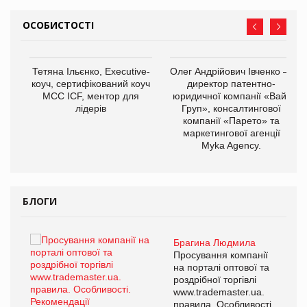
ОСОБИСТОСТІ
,
Тетяна Ільєнко, Executive-
Олег Андрійович Івченко —
ОВ
коуч, сертифікований коуч
директор патентно-
МСС ICF, ментор для
юридичної компанії «Вайз
лідерів
Груп», консалтингової
компанії «Парето» та
маркетингової агенції
Myka Agency.
БЛОГИ
Брагина Людмила
ї
Просування компанії
а
на порталі оптової та
роздрібної торгівлі
www.trademaster.ua.
і.
правила. Особливості.