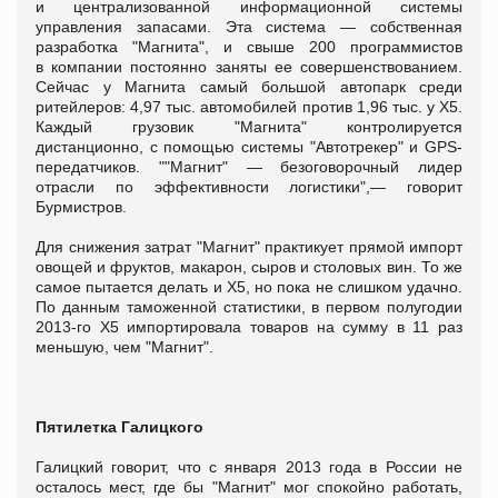
и централизованной информационной системы
управления запасами. Эта система — собственная
разработка "Магнита", и свыше 200 программистов
в компании постоянно заняты ее совершенствованием.
Сейчас у Магнита самый большой автопарк среди
ритейлеров: 4,97 тыс. автомобилей против 1,96 тыс. у Х5.
Каждый грузовик "Магнита" контролируется
дистанционно, с помощью системы "Автотрекер" и GPS-
передатчиков. ""Магнит" — безоговорочный лидер
отрасли по эффективности логистики",— говорит
Бурмистров.
Для снижения затрат "Магнит" практикует прямой импорт
овощей и фруктов, макарон, сыров и столовых вин. То же
самое пытается делать и Х5, но пока не слишком удачно.
По данным таможенной статистики, в первом полугодии
2013-го Х5 импортировала товаров на сумму в 11 раз
меньшую, чем "Магнит".
Пятилетка Галицкого
Галицкий говорит, что с января 2013 года в России не
осталось мест, где бы "Магнит" мог спокойно работать,