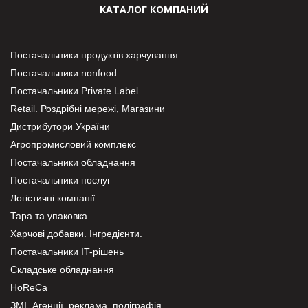
КАТАЛОГ КОМПАНИЙ
Постачальники продуктів харчування
Постачальники nonfood
Постачальники Private Label
Retail. Роздрібні мережі, Магазини
Дистрибутори України
Агропромисловий комплекс
Постачальники обладнання
Постачальники послуг
Логістичні компанії
Тара та упаковка
Харчові добавки. Інгредієнти.
Постачальники IT-рішень
Складське обладнання
HoReCa
ЗМІ, Агенції, реклама, поліграфія