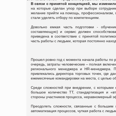
В связи с принятой концепцией, мы изменили
на которые сделан упор при выборе сотруднико
желание прийти на помощь, профессионализм, п
стали уделять отбору по компетенциям.
Довольно емкая часть подготовки - обучени
составляющую) и сервис должен способствов
приведена в соответствие с принятой политик
часть работы с людьми, которая постоянно наход
Прошел ровно год с момента начала работы по ре
очередь, затраты человеческие – полная включен
регионального менеджера и HR-менеджера. П
привлекались директора торговых точек, где д
ежемесячные командировки на места, с целью о
Среди сложностей при внедрении, с которыми с
большое количество ТТ, стандартизация и «в
стороны участников процесса, неравномерный эф
Преодолеть сложности, связанные с большим 
автоматизация процессов, чуткая работа с людьм