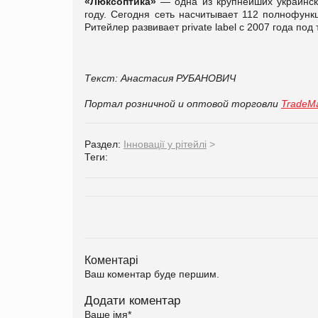
«Люксоптика»
— одна из крупнейших украинск
году. Сегодня сеть насчитывает 112 полнофунк
Ритейлер развивает private label с 2007 года по
Текст: Анастасия РУБАНОВИЧ
Портал розничной и оптовой торговли
TradeMa
Раздел:
Інновації у рітейлі
>
Теги:
Коментарі
Ваш коментар буде першим.
Додати коментар
Ваше імя
*