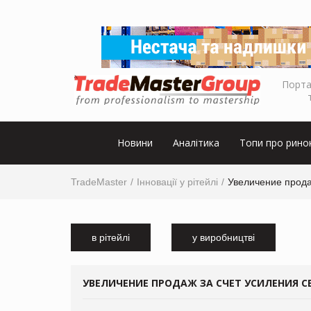
Порта
Новини
Аналітика
Топи про рино
TradeMaster
Інновації у рітейлі
Увеличение прода
в рітейлі
у виробництві
УВЕЛИЧЕНИЕ ПРОДАЖ ЗА СЧЕТ УСИЛЕНИЯ С