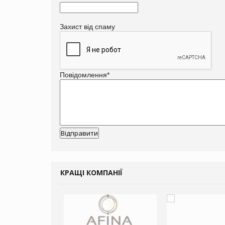
Захист від спаму
Повідомлення
*
КРАЩІ КОМПАНІЇ