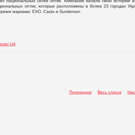
их национальных сетей оптик. Компания начала свою историю в
циональных оптик, которые расположены в более 23 городах Укр
д тремя марками: EXO, Casta и Sunderson.
ster.UA
Попередня
Весь список
Нас