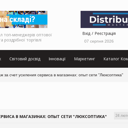
Вхід
Реєстрація
л топ-менеджерів оптової
та роздрібної торгівлі
07 серпня 2026
к
Світовий досвід
Інновації
Маркетинг
Каталог Ком
ж за счет усиления сервиса в магазинах: опыт сети "Люксоптика"
24 лют
ЕРВИСА В МАГАЗИНАХ: ОПЫТ СЕТИ "ЛЮКСОПТИКА"