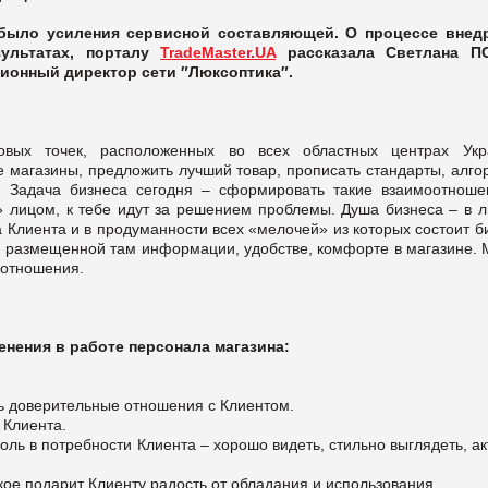
. было
усиления сервисной составляющей. О процессе внед
ультатах,
порталу
TradeMaster.UA
рассказала Светлана П
ионный директор сети ″Люксоптика″.
говых точек, расположенных во всех областных центрах Укр
 магазины, предложить лучший товар, прописать стандарты, алго
. Задача бизнеса сегодня – сформировать такие взаимоотноше
 лицом, к тебе идут за решением проблемы. Душа бизнеса – в л
 Клиента и в продуманности всех «мелочей» из которых состоит б
ти размещенной там информации, удобстве, комфорте в магазине.
оотношения.
нения в работе персонала магазина:
ь доверительные отношения с Клиентом.
 Клиента.
оль в потребности Клиента – хорошо видеть, стильно выглядеть, а
кое подарит Клиенту радость от обладания и использования.