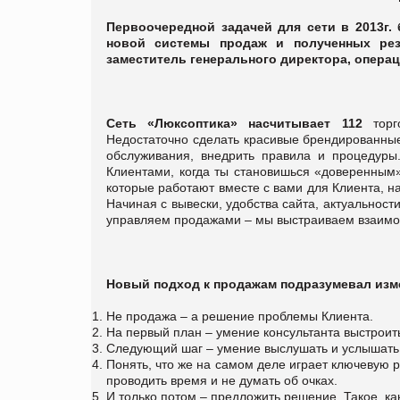
Первоочередной задачей для сети в 2013г
новой системы продаж и полученных рез
заместитель генерального директора,
операц
Сеть «Люксоптика» насчитывает 112
тор
Недостаточно сделать красивые брендированные
обслуживания, внедрить правила и процедуры
Клиентами, когда ты становишься «доверенным»
которые работают вместе с вами для Клиента, на
Начиная с вывески, удобства сайта, актуальнос
управляем продажами – мы выстраиваем взаим
Новый подход к продажам подразумевал изме
Не продажа – а решение проблемы Клиента.
На первый план – умение консультанта выстроит
Следующий шаг – умение выслушать и услышать
Понять, что же на самом деле играет ключевую р
проводить время и не думать об очках.
И только потом – предложить решение. Такое, ка