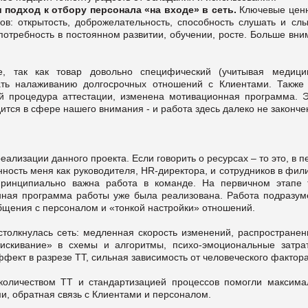
 подход к отбору персонала «на входе» в сеть.
Ключевые ценн
в: открытость, доброжелательность, способность слушать и слы
отребность в постоянном развитии, обучении, росте. Больше вни
е, так как товар довольно специфический (учитывая медици
ать налаживанию долгосрочных отношений с Клиентами. Также
ой процедура аттестации, изменена мотивационная программа. Э
ится в сфере нашего внимания - и работа здесь далеко не законче
ализации данного проекта. Если говорить о ресурсах – то это, в 
ность меня как руководителя, HR-директора, и сотрудников в фил
ринципиально важна работа в команде. На первичном этапе 
анная программа работы уже была реализована. Работа подразум
бщения с персоналом и «тонкой настройки» отношений.
толкнулась сеть: медленная скорость изменений, распространен
тискивание» в схемы и алгоритмы, психо-эмоциональные затра
фект в разрезе ТТ, сильная зависимость от человеческого фактора
количеством ТТ и стандартизацией процессов помогли максима
и, обратная связь с Клиентами и персоналом.