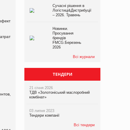
Сучасні рішення в
Логістиці&Дистрибуції
– 2026. Травень
ффект
Новинки.
Просування
атрат
брендів
FMCG.Березень
2026
Всі журнали
ТЕНДЕРИ
21 січня 2026
ТДВ «Золотоніський маслоробний
нтов,
комбінат»
03 липня 2023
Тендери компанії
Всі тендери