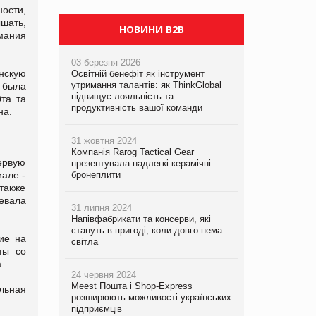
PrivateLabel&FMCG Master 2026
ости,
шать,
НОВИНИ B2B
мания
03 березня 2026
нскую
Освітній бенефіт як інструмент
утримання талантів: як ThinkGlobal
 была
підвищує лояльність та
та та
продуктивність вашої команди
на.
31 жовтня 2024
Компанія Rarog Tactical Gear
первую
презентувала надлегкі керамічні
иале -
бронеплити
также
евала
31 липня 2024
Напівфабрикати та консерви, які
стануть в пригоді, коли довго нема
ие на
світла
ты со
.
24 червня 2024
Meest Пошта і Shop-Express
льная
розширюють можливості українських
підприємців