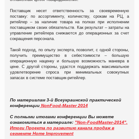
Поставщик несет ответственность за своевременную
поставку: по ассортименту, количеству, срокам на РЦ, а
ритейлер – за наличие товара на полках при исполнении
поставщиком своих обязательств. Как результат – затраты на
управление ритейлера снижаются до операционных за счет
сокращения персонала.
Такой подход, по опыту эксперта, позволит, с одной стороны,
получить преимущество в себестоимости – б
о
льшую
операционную наценку и б
о
льшую возможность маневра в
цене. С другой стороны, удастся поддержать максимальное
удовлетворение спроса при минимальных совокупных
запасах в системе поставщик-ритейлер.
По материалам 3-й Всеукраинской практической
конференции
NonFood-Master 2014
С полными итогами конференции Вы можете
ознакомиться в материале:
"Non-FoodMaster-2014".
Итоги Проекта по развитию канала продаж в
сегменте Home Improvement