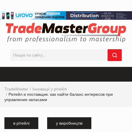
TradeMaster
Інновації у рітейлі
Ритейл и поставщик: как найти баланс интересов при
управлении запасами
в рітейлі
у виробництві