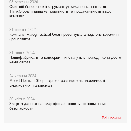
03 березня 2026
Освітній бенефіт як інструмент утримання талантів: як
ThinkGlobal підвищує лояльність та продуктивність вашої
команди
31 жовтня 2024
Компанія Rarog Tactical Gear презентувала надлегкі керамічні
бронеплити
31 липня 2024
Напівфабрикати та консерви, які стануть в пригоді, коли довго
нема світла
24 червня 2024
Meest Пошта і Shop-Express розширюють можливості
українських підприємців
30 квітня 2024
Защита данных на смартфонах: советы по повышению
безопасности
Всі новини