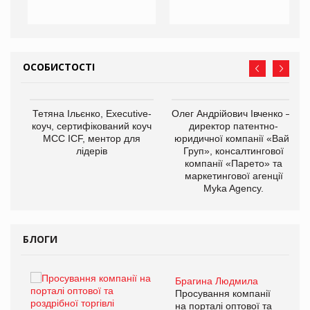
ОСОБИСТОСТІ
,
Тетяна Ільєнко, Executive-
Олег Андрійович Івченко —
ОВ
коуч, сертифікований коуч
директор патентно-
МСС ICF, ментор для
юридичної компанії «Вайз
лідерів
Груп», консалтингової
компанії «Парето» та
маркетингової агенції
Myka Agency.
БЛОГИ
Брагина Людмила
ї
Просування компанії
а
на порталі оптової та