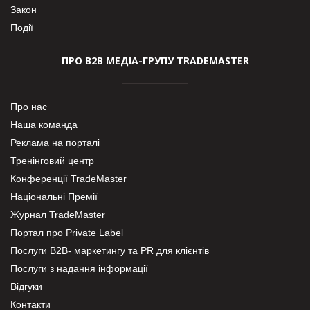
Закон
Події
ПРО В2В МЕДІА-ГРУПУ TRADEMASTER
Про нас
Наша команда
Реклама на порталі
Тренінговий центр
Конференції TradeMaster
Національні Премії
Журнал TradeMaster
Портал про Private Label
Послуги В2В- маркетингу та PR для клієнтів
Послуги з надання інформації
Відгуки
Контакти