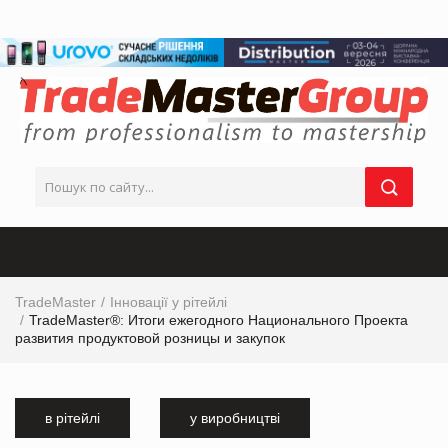
TradeMaster
Інновації у рітейлі
TradeMaster®: Итоги ежегодного Национального Проекта
развития продуктовой розницы и закупок
в рітейлі
у виробництві