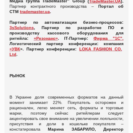
Медиа группа TradeMaster
Group
(
TradeMaster.UA
).
Партнер контрактного производства –
Портал об
СТМ
trademaster.ua
.
Партнер
по автоматизации бизнес-процессов:
3sSolutions
, Партнер по разработке ПО и
производству кассового оборудования для
ритейла:
«Резонанс»
.
IT-Партнер:
Фирма "1С".
Логистический партнер конференции: компания
«УВК
». Партнер конференции:
LOKA FASHION CO.
Ltd
.
РЫНОК
В Украине доля современных форматов на данный
момент занимает 22%. Покупатель осторожен и
рационален, легко меняет сеть, форматы и торговые
марки, поэтому сейчас ритейлерам следует
акцентировать свое внимание на увеличении лояльности,
присутствия и доли в кошельке покупателя –
констатировала
Марина ЗАБАРИЛО, Директор