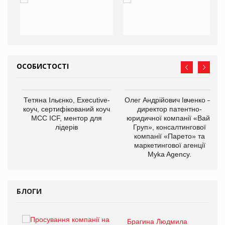
ОСОБИСТОСТІ
,
Тетяна Ільєнко, Executive-
Олег Андрійович Івченко —
ОВ
коуч, сертифікований коуч
директор патентно-
МСС ICF, ментор для
юридичної компанії «Вайз
лідерів
Груп», консалтингової
компанії «Парето» та
маркетингової агенції
Myka Agency.
БЛОГИ
Брагина Людмила