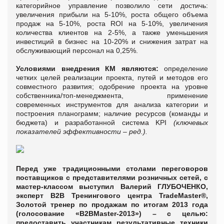
категорийное управление позволило сети достичь:
увеличения прибыли на 5-10%, роста общего объема
продаж на 5-10%, роста ROI на 5-10%, увеличения
количества клиентов на 2-5%, а также уменьшения
инвестиций в бизнес на 10-20% и снижения затрат на
обслуживающий персонал на 0,25%.
Условиями внедрения КМ являются:
определение
четких целей реализации проекта, путей и методов его
совместного развития; одобрение проекта на уровне
собственника/топ-менеджмента, применение
современных инструментов для анализа категории и
построения планограмм; наличие ресурсов (команды и
бюджета) и разработанной система KPI
(ключевых
показателей эффективности – ред.).
Перед уже традиционными столами переговоров
поставщиков с представителями розничных сетей, с
мастер-классом выступил
Валерий ГЛУБОЧЕНКО,
эксперт В2В Тренингового центра TradeMaster®,
Золотой тренер по продажам по итогам 2013 года
(голосование «B2BMaster-2013») –
с целью:
предоставить участникам результативные техники