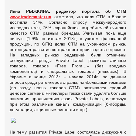
Инна РЫЖКИНА, редактор портала об СТМ
www.trademaster.ua
,
отметила, что доля СТМ в Европе
достигла 34%. Согласно опросу международного
исследователя, 76% европейских потребителей считают
качество СТМ равным брендам. Учитывая пока еще
низкую (1,9% по итогам 2013г., с учетом фасованной
продукции, по GFK) долю СТМ на украинском рынке,
потенциал развития контрактного производства огромен.
На западных рынках редакцией были отмечены
следующие тренды Private Label: развитие этичных
товаров, товаров «Free From…» (без вредных
компонентов) и специальных товаров (нишевых). В
Украине в конце 2013г. – начале 2014г., по данным
опроса среди ритейлеров страны, наибольшими темпами
(по вводу новых товаров СТМ) развивался средний
ценовой сегмент. Ритейлеры также стали уделять больше
внимания продвижению своих Private Labels, используя
при этом различные каналы коммуникации (бигборды,
дегустации, акционные листовки и пр.).
На тему развития Private Label состоялась дискуссия с