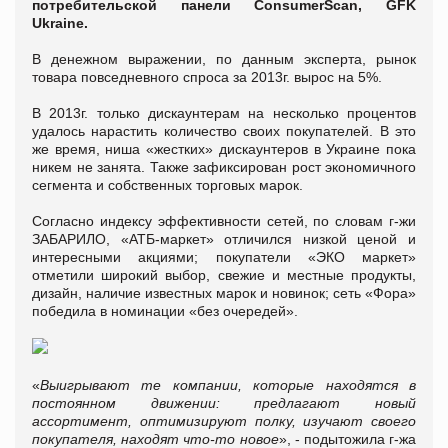
потребительской панели ConsumerScan, GFK
Ukraine.
В денежном выражении, по данным эксперта, рынок
товара повседневного спроса за 2013г. вырос на 5%.
В 2013г. только дискаунтерам на несколько процентов
удалось нарастить количество своих покупателей. В это
же время, ниша «жестких» дискаунтеров в Украине пока
никем не занята. Также зафиксирован рост экономичного
сегмента и собственных торговых марок.
Согласно индексу эффективности сетей, по словам г-жи
ЗАБАРИЛО, «АТБ-маркет» отличился низкой ценой и
интересными акциями; покупатели «ЭКО маркет»
отметили широкий выбор, свежие и местные продукты,
дизайн, наличие известных марок и новинок; сеть «Фора»
победила в номинации «без очередей».
«
Выигрывают те компании, которые находятся в
постоянном движении: предлагают новый
ассортимент, оптимизируют полку, изучают своего
покупателя, находят что-то новое
», - подытожила г-жа