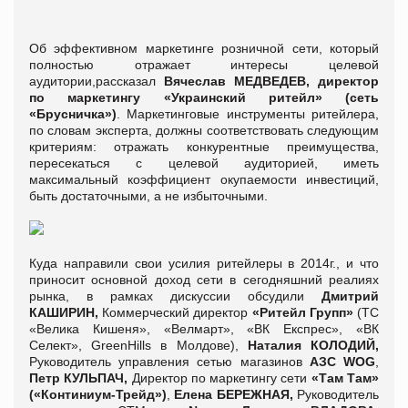
Об эффективном маркетинге розничной сети, который
полностью отражает интересы целевой
аудитории,рассказал
Вячеслав МЕДВЕДЕВ, директор
по маркетингу «Украинский ритейл» (сеть
«Брусничка»)
. Маркетинговые инструменты ритейлера,
по словам эксперта, должны соответствовать следующим
критериям: отражать конкурентные преимущества,
пересекаться с целевой аудиторией, иметь
максимальный коэффициент окупаемости инвестиций,
быть достаточными, а не избыточными.
Куда направили свои усилия ритейлеры в 2014г., и что
приносит основной доход сети в сегодняшний реалиях
рынка, в рамках дискуссии обсудили
Дмитрий
КАШИРИН,
Коммерческий директор
«Ритейл Групп»
(ТС
«Велика Кишеня», «Велмарт», «ВК Експрес», «ВК
Селект», GreenHills в Молдове),
Наталия КОЛОДИЙ,
Руководитель управления сетью магазинов
АЗС WOG
,
Петр КУЛЬПАЧ,
Директор по маркетингу сети
«Там Там»
(«Континиум-Трейд»)
,
Елена БЕРЕЖНАЯ,
Руководитель