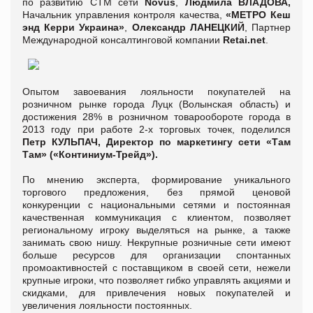
по развитию СТМ сети
Novus
,
Людмила ВЛАДОВА,
Начальник управления контроля качества,
«МЕТРО Кеш
энд Керри Украина»
,
Олександр ЛАНЕЦКИЙ
, Партнер
Международной консалтинговой компании
Retai.net
.
Опытом завоевания лояльности покупателей на
розничном рынке города Луцк (Волынская область) и
достижения 28% в розничном товарообороте города в
2013 году при работе 2-х торговых точек, поделился
Петр КУЛЬПАЧ,
Директор по маркетингу сети «Там
Там» («Континиум-Трейд»)
.
По мнению эксперта, формирование уникального
торгового предложения, без прямой ценовой
конкуренции с национальными сетями и постоянная
качественная коммуникация с клиентом, позволяет
региональному игроку выделяться на рынке, а также
занимать свою нишу. Некрупные розничные сети имеют
больше ресурсов для организации спонтанных
промоактивностей с поставщиком в своей сети, нежели
крупные игроки, что позволяет гибко управлять акциями и
скидками, для привлечения новых покупателей и
увеличения лояльности постоянных.