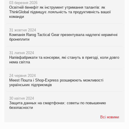
03 березня 2026
Освітній бенефіт як інструмент утримання талантів: як
ThinkGlobal підвищує лояльність та продуктивність вашої
команди
31 жовтня 2024
Компанія Rarog Tactical Gear презентувала надлегкі керамічні
бронеплити
31 липня 2024
Напівфабрикати та консерви, які стануть в пригоді, коли довго
нема світла
24 червня 2024
Meest Пошта і Shop-Express розширюють можливості
українських підприємців
30 квітня 2024
Защита данных на смартфонах: советы по повышению
безопасности
Всі новини