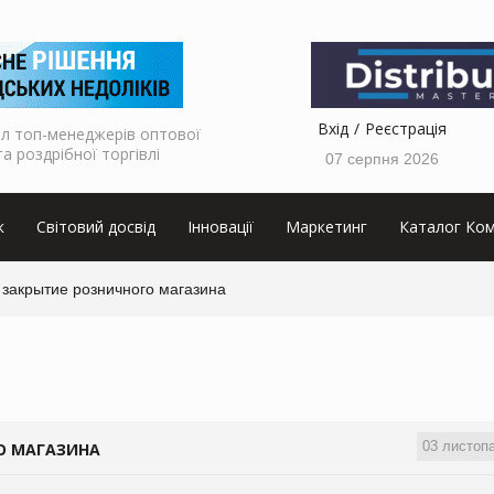
Вхід
Реєстрація
л топ-менеджерів оптової
та роздрібної торгівлі
07 серпня 2026
к
Світовий досвід
Інновації
Маркетинг
Каталог Ком
 закрытие розничного магазина
03 листоп
О МАГАЗИНА