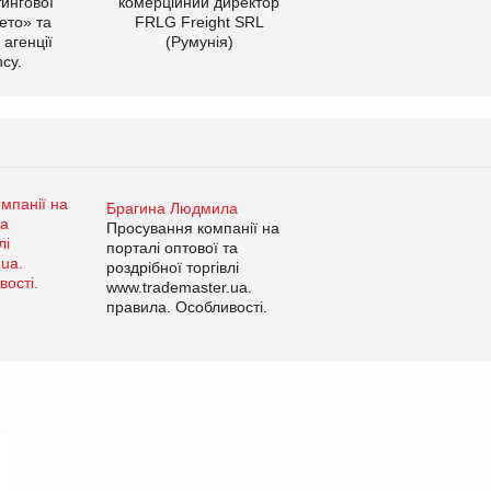
тингової
комерційний директор
ето» та
FRLG Freight SRL
 агенції
(Румунія)
cy.
Брагина Людмила
Просування компанії на
порталі оптової та
роздрібної торгівлі
www.trademaster.ua.
правила. Особливості.
Рекомендації