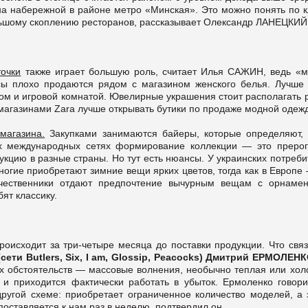
а набережной в районе метро «Минская». Это можно понять по к
ьшому скоплению ресторанов, рассказывает Олександр ЛАНЕЦКИЙ
точки
также играет большую роль, считает Илья САЖИН, ведь «м
сы плохо продаются рядом с магазином женского белья. Лучше 
ром и игровой комнатой. Ювелирные украшения стоит располагать
с магазинами Zara лучше открывать бутики по продаже модной одеж
магазина.
Закупками занимаются байеры, которые определяют, 
ых международных сетях формирование коллекции — это прерог
укцию в разные страны. Но тут есть нюансы. У украинских потреб
ногие приобретают зимние вещи ярких цветов, тогда как в Европе
ечественники отдают предпочтение вычурным вещам с орнамен
бят классику.
происходит за три-четыре месяца до поставки продукции. Что свя
сети Butlers, Six, I am, Glossip, Peacocks) Дмитрий ЕРМОЛЕН
х обстоятельств — массовые волнения, не­обычно теплая или хол
и приходится фактически работать в убыток. Ермоленко говорит
угой схеме: приобретает ограниченное количество моделей, а 
поставляется к нам раз в неделю, подтвердил он.