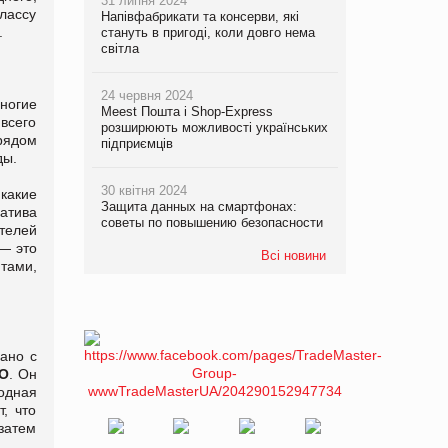
31 липня 2024
лассу
Напівфабрикати та консерви, які
.
стануть в пригоді, коли довго нема
світла
24 червня 2024
ногие
Meest Пошта і Shop-Express
всего
розширюють можливості українських
 рядом
підприємців
ды.
30 квітня 2024
какие
Защита данных на смартфонах:
атива
советы по повышению безопасности
ителей
 — это
Всі новини
тами,
зано с
КО
. Он
одная
, что
затем