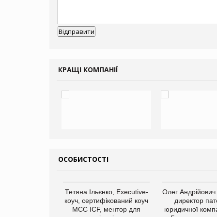
КРАЩІ КОМПАНІЇ
ОСОБИСТОСТІ
арас Ігорович,
Тетяна Ільєнко, Executive-
Олег Андрійович
иробництва ТОВ
коуч, сертифікований коуч
директор пат
Герчак"
МСС ICF, ментор для
юридичної компа