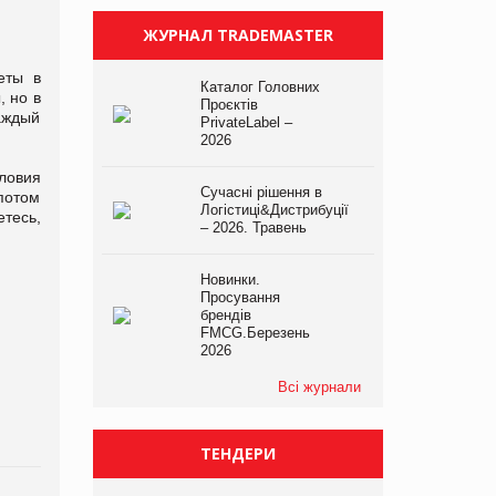
ЖУРНАЛ TRADEMASTER
еты в
Каталог Головних
, но в
Проєктів
каждый
PrivateLabel –
2026
ловия
Сучасні рішення в
потом
Логістиці&Дистрибуції
тесь,
– 2026. Травень
Новинки.
Просування
брендів
FMCG.Березень
2026
Всі журнали
ТЕНДЕРИ