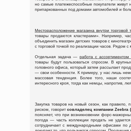
но самые платежеспособные покупатели живут н
припаркованных под домами автомобилей и бол
Месторасположение магазина внутри торговой 
товары продаются кластерами». Например, ча
объединить магазин детских товаров с кинотеат
с торговой точкой по реализации часов. Рядом 
Отдельная задача —
работа с ассортиментом 
товары будут пользоваться спросом. В крупн
головного офиса, который затем рассылает прод
— свои особенности. К примеру, у нас лишь нем
массовая тенденция. Более того, наши соот
интересного кроя, тогда как немцы, напротив, лю
Закупка товаров на новый сезон, как правило, 
риском, говорит
совладелец компании Zeebra (
поясняет, что при возникновении форс-мажорны
погода — часть коллекции продать не удается 
сотрудничает с международными офисами по др
докупает то, что пользуется спросом. Продукция 