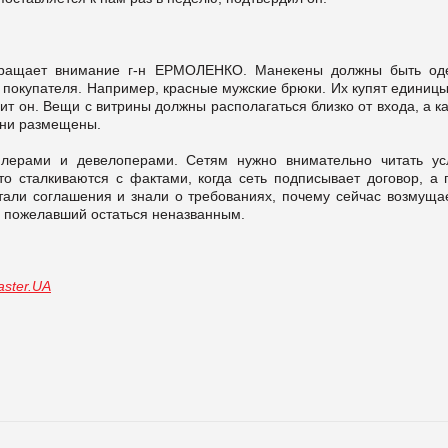
ащает внимание г-н ЕРМОЛЕНКО. Манекены должны быть од
покупателя. Например, красные мужские брюки. Их купят единицы
ит он. Вещи с витрины должны располагаться близко от входа, а 
 они размещены.
йлерами и девелоперами. Сетям нужно внимательно читать ус
о сталкиваются с фактами, когда сеть подписывает договор, а 
тали соглашения и знали о требованиях, почему сейчас возмущае
, пожелавший остаться неназванным.
ster.UA