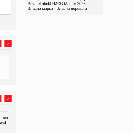
PrivateLabel&FMCG Master-2026:
Власна марка - Власна перевага
сник
Олексій Логачов-Михайлов
Яна Сараніна, директор
ежі
Файно маркет Директор
компанії «УкраМарин»
департаменту з