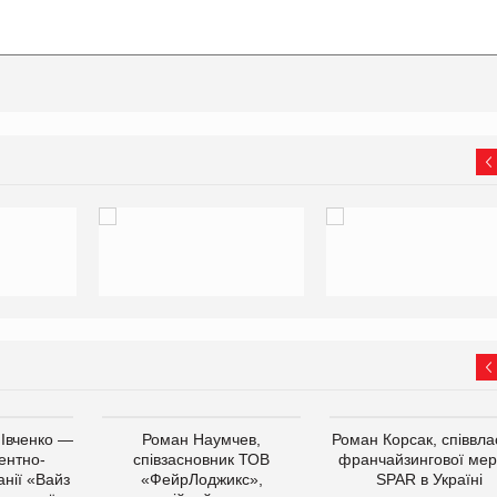
 Івченко —
Роман Наумчев,
Роман Корсак, співвла
ентно-
співзасновник ТОВ
франчайзингової мер
нії «Вайз
«ФейрЛоджикс»,
SPAR в Україні