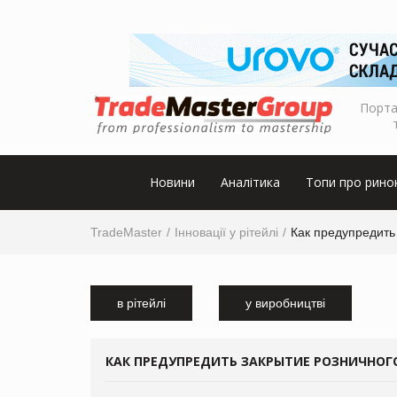
Порта
Новини
Аналітика
Топи про рино
TradeMaster
Інновації у рітейлі
Как предупредить
в рітейлі
у виробництві
КАК ПРЕДУПРЕДИТЬ ЗАКРЫТИЕ РОЗНИЧНОГ