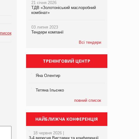
21 січня 2026
ТДВ «Золотоніський маслоробний
комбінат»
03 липня 2023
Тендери компанії
список
Всі тендери
ТРЕНІНГОВИЙ ЦЕНТР
Яна Олентир
Тетяна Ільєнко
повний список
НАЙБЛИЖЧА КОНФЕРЕНЦІЯ
18 червня 2026 |
3-4 вересня Виставки та конференції