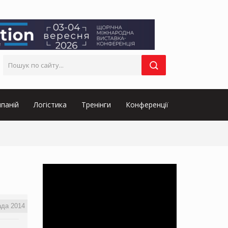
паній
Логістика
Тренінги
Конференції
ада 2014