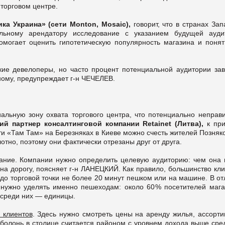
торговом центре.
ка Украина» (сети Monton, Mosaic),
говорит, что в странах За
льному арендатору исследование с указанием будущей ауди
омогает оценить гипотетическую популярность магазина и понять
кие девелоперы, но часто процент потенциальной аудитории за
ному, предупреждает г-н ЧЕЧЕЛЕВ.
льную зону охвата торгового центра, что потенциально неправи
 партнер консалтинговой компании Retainet (Литва),
к пр
и «Там Там» на Березняках в Киеве можно счесть жителей Позняко
тно, поэтому они фактически отрезаны друг от друга.
вание. Компании нужно определить целевую аудиторию: чем она 
на дорогу, поясняет г-н ЛАНЕЦКИЙ. Как правило, большинство кл
до торговой точки не более 20 минут пешком или на машине. В о
нужно уделять именно пешеходам: около 60 % посетителей мага
 среди них — единицы.
 клиентов
. Здесь нужно смотреть цены на аренду жилья, ассорти
Оболонь в столице считается районом с уровнем дохода выше сред