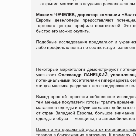
—открытие магазина в неудачно расположенном 
Максим ЧЕЧЕЛЕВ,
директор компании «Балти
Европы девелоперы предоставляют потенциа
торгового центра, профиля посетителей. Это п
быстро его можно окупить.
Подобные исследования предлагают и украинс
либо профиль клиента не соответствует заявлен
Некоторые маркетологи демонстрируют потенциа
указывает
Олександр ЛАНЕЦКИЙ, управляющий
потенциальными посетителями гипермаркета сет
эти два массива разделяет железнодорожное поло
Выход простой: провести собственное исследо
тем меньше покупатели готовы тратить времени 
магазинов одежды и обуви согласны добираться 
от стран Западной Европы, большое внимание 
одежды и обуви — женщины, но автомобилистов
Важен и материальный достаток потенциальных
товаров в близлежащих магазинах. К примеру, 