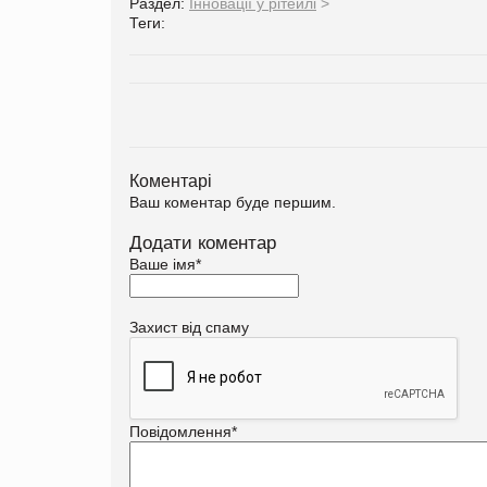
Раздел:
Інновації у рітейлі
>
Теги:
Коментарі
Ваш коментар буде першим.
Додати коментар
Ваше імя
*
Захист від спаму
Повідомлення
*