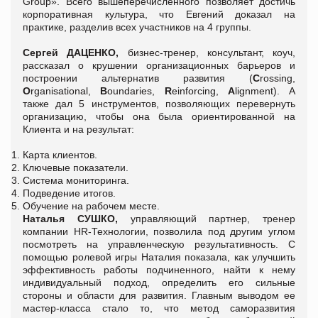
Group». Всего вышеперечисленного позволяет достичь
корпоративная культура, что Евгений доказал на
практике, разделив всех участников на 4 группы.
Сергей ДАЦЕНКО,
бизнес-тренер, консультант, коуч,
рассказал о крушении организационных барьеров и
построении альтернатив развития (
C
rossing,
O
rganisational,
B
oundaries,
R
einforcing,
A
lignment). А
также дал 5 инструментов, позволяющих перевернуть
организацию, чтобы она была ориентированной на
Клиента и на результат:
Карта клиентов.
Ключевые показатели.
Система мониторинга.
Подведение итогов.
Обучение на рабочем месте.
Наталья СУШКО,
управляющий партнер, тренер
компании HR-Технологии, позволила под другим углом
посмотреть на управленческую результативность. С
помощью ролевой игры Наталия показала, как улучшить
эффективность работы подчиненного, найти к нему
индивидуальный подход, определить его сильные
стороны и области для развития. Главным выводом ее
мастер-класса стало то, что метод саморазвития