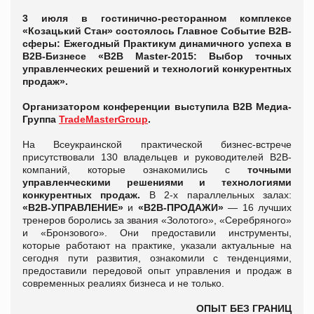
3 июля в гостинично-ресторанном комплексе
«Козацький Стан»
состоялось
Главное Событие В2В-
сферы: Ежегодный Практикум динамичного успеха в
В2В-Бизнесе «B2B Master-2015: Выбор точных
управленческих решений и технологий конкурентных
продаж».
Организатором конференции выступила В2В Медиа-
Группа
TradeMasterGroup
.
На Всеукраинской практической бизнес-встрече
присутствовали 130 владельцев и руководителей В2В-
компаний, которые ознакомились с
точными
управленческими решениями и технологиями
конкурентных продаж.
В 2-х параллельных залах:
«В2В-УПРАВЛЕНИЕ»
и
«В2В-ПРОДАЖИ»
— 16 лучших
тренеров боролись за звания «Золотого», «Серебряного»
и «Бронзового». Они предоставили инструменты,
которые работают на практике, указали актуальные на
сегодня пути развития, ознакомили с тенденциями,
предоставили передовой опыт управления и продаж в
современных реалиях бизнеса и не только.
ОПЫТ БЕЗ ГРАНИЦ