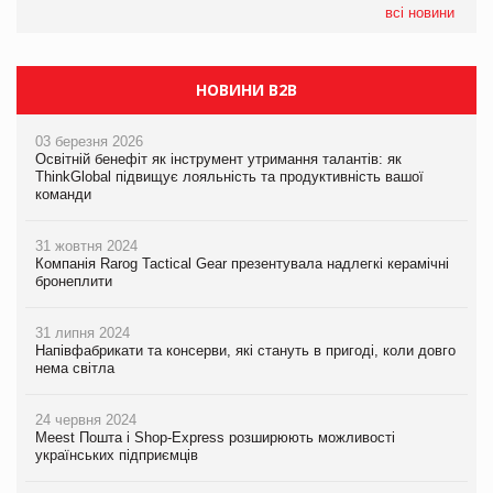
налічуватиме 374 магазини
всі новини
НОВИНИ B2B
03 березня 2026
Освітній бенефіт як інструмент утримання талантів: як
ThinkGlobal підвищує лояльність та продуктивність вашої
команди
31 жовтня 2024
Компанія Rarog Tactical Gear презентувала надлегкі керамічні
бронеплити
31 липня 2024
Напівфабрикати та консерви, які стануть в пригоді, коли довго
нема світла
24 червня 2024
Meest Пошта і Shop-Express розширюють можливості
українських підприємців