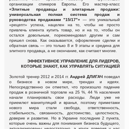
организации спикеров Европы. Его мастер-класс
«Элитные продавцы и элитарные продажи:
универсальная полная система продаж и
руководства продажами "15/17"»
— это уникальный
«рецепт» успеха, нацелен на то, чтобы не просто
привлечь клиента купить товар, но и на то, чтобы он
остался довольным, порекомендовал другим и сам
пришел снова. Как оказывается, оформление сделки и
обратная связь — это только 8 и 9 этапы и средина для
элитного продавца, а не окончание, как считают многие.
ЭФФЕКТИВНОЕ УПРАВЛЕНИЕ ДЛЯ ЛИДЕРОВ,
КОТОРЫЕ ЗНАЮТ, КАК УПРАВЛЯТЬ СИТУАЦИЕЙ
Золотой тренер 2012 и 2014 гг.
Андрей ДЛИГАЧ
поведал
о бизнесе в новом мире, трендах и идеях.
Непосредственно он отметил, что произошло падение
продаж в розничной торговле на 25 %, 44 % населения
начали планировать свои расходы. Люди уже не
приемлют манипуляций и вранья, поэтому приметами
нового мира стали свобода, ответственность,
стабильность, связанность, достоинство, целостность,
доверие и развитие. Но в Украине последние 2 пункта,
которые очень важны для понимания бизнеса будущего,
актуализированы недостаточно, а круги доверия у нас