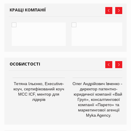
КРАЩІ КОМПАНІЇ
ОСОБИСТОСТІ
,
Тетяна Ільєнко, Executive-
Олег Андрійович Івченко —
ОВ
коуч, сертифікований коуч
директор патентно-
МСС ICF, ментор для
юридичної компанії «Вайз
лідерів
Груп», консалтингової
компанії «Парето» та
маркетингової агенції
Myka Agency.