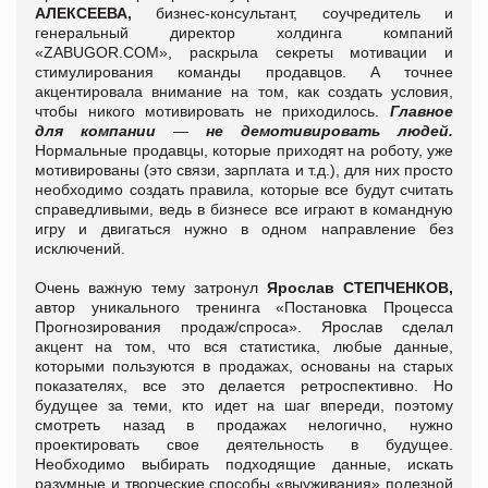
АЛЕКСЕЕВА,
бизнес-консультант, соучредитель и
генеральный директор холдинга компаний
«ZABUGOR.COM», раскрыла секреты мотивации и
стимулирования команды продавцов. А точнее
акцентировала внимание на том, как создать условия,
чтобы никого мотивировать не приходилось.
Главное
для компании
—
не демотивировать людей.
Нормальные продавцы, которые приходят на роботу, уже
мотивированы (это связи, зарплата и т.д.), для них просто
необходимо создать правила, которые все будут считать
справедливыми, ведь в бизнесе все играют в командную
игру и двигаться нужно в одном направление без
исключений.
Очень важную тему затронул
Ярослав СТЕПЧЕНКОВ,
автор уникального тренинга «Постановка Процесса
Прогнозирования продаж/спроса». Ярослав сделал
акцент на том, что вся статистика, любые данные,
которыми пользуются в продажах, основаны на старых
показателях, все это делается ретроспективно. Но
будущее за теми, кто идет на шаг впереди, поэтому
смотреть назад в продажах нелогично, нужно
проектировать свое деятельность в будущее.
Необходимо выбирать подходящие данные, искать
разумные и творческие способы «выуживания» полезной