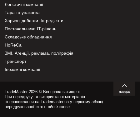
Логістичні компанії
Тара та упаковка
Харчові добавки. Інгредієнти.
Постачальники IT-рішень
Складське обладнання
HoReCa
ЗМІ, Агенції, реклама, поліграфія
Транспорт
Іноземні компанії
TradeMaster 2026 © Всі права захищені.
При передруку та використанні матеріалів
гіперпосилання на Trademaster.ua у першому абзаці
передрукованої статті обов'язкове.