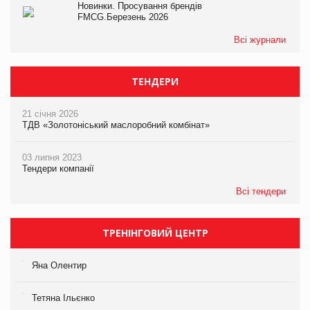
Новинки. Просування брендів
FMCG.Березень 2026
Всі журнали
ТЕНДЕРИ
21 січня 2026
ТДВ «Золотоніський маслоробний комбінат»
03 липня 2023
Тендери компанії
Всі тендери
ТРЕНІНГОВИЙ ЦЕНТР
Яна Олентир
Тетяна Ільєнко