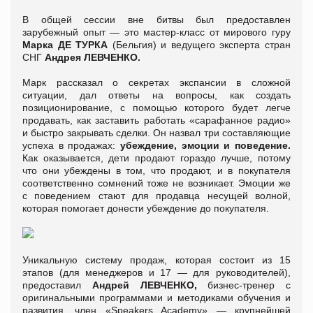
В общей сессии вне битвы был предоставлен
зарубежный опыт — это мастер-класс от мирового гуру
Марка ДЕ ТУРКА
(Бельгия) и ведущего эксперта стран
СНГ
Андрея ЛЕВЧЕНКО.
Марк рассказал о секретах экспансии в сложной
ситуации, дал ответы на вопросы, как создать
позиционирование, с помощью которого будет легче
продавать, как заставить работать «сарафанное радио»
и быстро закрывать сделки. Он назвал три составляющие
успеха в продажах:
убеждение, эмоции и поведение.
Как оказывается, дети продают гораздо лучше, потому
что они убеждены в том, что продают, и в покупателя
соответственно сомнений тоже не возникает. Эмоции же
с поведением стают для продавца несущей волной,
которая помогает донести убеждение до покупателя.
Уникальную систему продаж, которая состоит из 15
этапов (для менеджеров и 17 — для руководителей),
предоставил
Андрей ЛЕВЧЕНКО,
бизнес-тренер с
оригинальными программами и методиками обучения и
развития, член «Speakers Academy» — крупнейшей