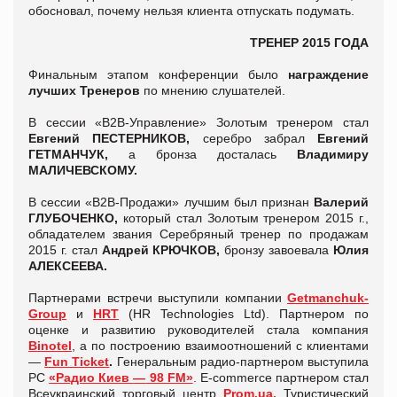
обосновал, почему нельзя клиента отпускать подумать.
ТРЕНЕР 2015 ГОДА
Финальным этапом конференции было
награждение
лучших Тренеров
по мнению слушателей.
В сессии «В2В-Управление» Золотым тренером стал
Евгений ПЕСТЕРНИКОВ,
серебро забрал
Евгений
ГЕТМАНЧУК,
а бронза досталась
Владимиру
МАЛИЧЕВСКОМУ.
В сессии «В2В-Продажи» лучшим был признан
Валерий
ГЛУБОЧЕНКО,
который стал Золотым тренером 2015 г.,
обладателем звания Серебряный тренер по продажам
2015 г. стал
Андрей КРЮЧКОВ,
бронзу завоевала
Юлия
АЛЕКСЕЕВА.
Партнерами встречи выступили компании
Getmanchuk-
Group
и
HRT
(HR Technologies Ltd). Партнером по
оценке и развитию руководителей стала компания
Binotel
, а по построению взаимоотношений с клиентами
—
Fun Ticket
.
Генеральным радио-партнером выступила
РС
«Радио Киев
—
98 FM»
. E-commerce партнером стал
Всеукраинский торговый центр
Prom.ua
.
Туристический