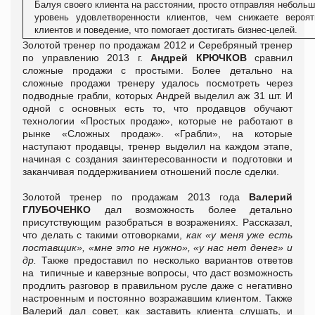
Балуя своего клиента на расстоянии, просто отправляя неболь
уровень удовлетворенности клиентов, чем снижаете вероят
клиентов и поведение, что помогает достигать бизнес-целей.
Золотой тренер по продажам 2012 и Серебряный тренер
по управлению 2013 г.
Андрей КРЮЧКОВ
сравнил
сложные продажи с простыми. Более детально на
сложные продажи тренеру удалось посмотреть через
подводные грабли, которых Андрей выделил аж 31 шт. И
одной с основных есть то, что продавцов обучают
технологии «Простых продаж», которые не работают в
рынке «Сложных продаж». «Грабли», на которые
наступают продавцы, тренер выделил на каждом этапе,
начиная с создания заинтересованности и подготовки и
заканчивая поддерживанием отношений после сделки.
Золотой тренер по продажам 2013 года
Валерий
ГЛУБОЧЕНКО
дал возможность более детально
присутствующим разобраться в возражениях. Рассказал,
что делать с такими отговорками,
как «у меня уже есть
поставщик», «мне это не нужно», «у нас нет денег» и
др.
Также предоставил по несколько вариантов ответов
на типичные и каверзные вопросы, что даст возможность
продлить разговор в правильном русле даже с негативно
настроенным и постоянно возражавшим клиентом. Также
Валерий дал совет, как заставить клиента слушать, и