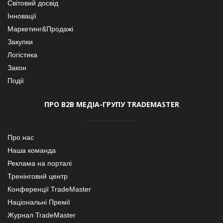
Світовий досвід
Інновації
Маркетинг&Продажі
Закупки
Логістика
Закон
Події
ПРО В2В МЕДІА-ГРУПУ TRADEMASTER
Про нас
Наша команда
Реклама на порталі
Тренінговий центр
Конференції TradeMaster
Національні Премії
Журнал TradeMaster