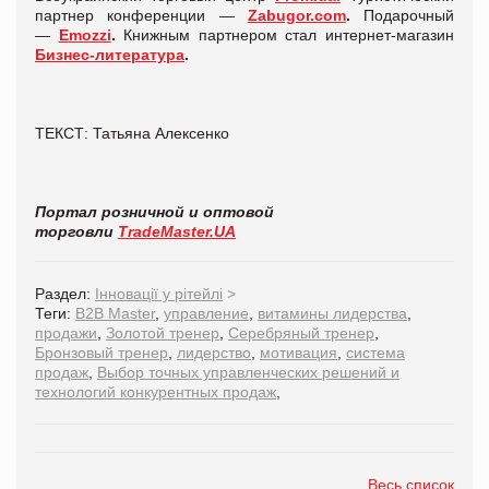
партнер конференции
—
Zabugor.com
.
Подарочный
—
Emozzi
.
Книжным партнером стал интернет-магазин
Бизнес-литература
.
ТЕКСТ: Татьяна Алексенко
Портал розничной и оптовой
торговли
TradeMaster.UA
Раздел:
Інновації у рітейлі
>
Теги:
B2B Master
,
управление
,
витамины лидерства
,
продажи
,
Золотой тренер
,
Серебряный тренер
,
Бронзовый тренер
,
лидерство
,
мотивация
,
система
продаж
,
Выбор точных управленческих решений и
технологий конкурентных продаж
,
Весь список