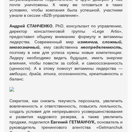
почти уничтожены. К чему же готовиться в таких
условиях, чтобы компания была успешной, участники
узнали в сессии «В2В-управление».
Андрей СТАНЧЕНКО
, PhD, консультант по управлению,
директор консалтинговой группы «Lege Artis»,
предоставил общему вниманию формулу и витамины
лидерства. Современный мир
изменчив, сложный,
многозначный,
ему свойственна
неопределенность,
поэтому в нем для успеха нужны новые компетенции.
Лидеру необходимо видеть будущее, иметь энергию
влияния, чтобы повести за собой, и самоосознанность
(ценности). А в этому помогут витамины лидерства —
амбиции, драйв, этика, осознанность, креативность и
баланс.
Секретом, как снизить текучесть персонала, увеличить
вовлеченность и ответственность, повысить лояльность,
создать условия для непрерывного усовершенствования
и развития кадрового резерва, а также увеличить
продажи, поделился
Евгений ГЕТМАНЧУК,
основатель и
руководитель тренингового агентства «Getmanchuk