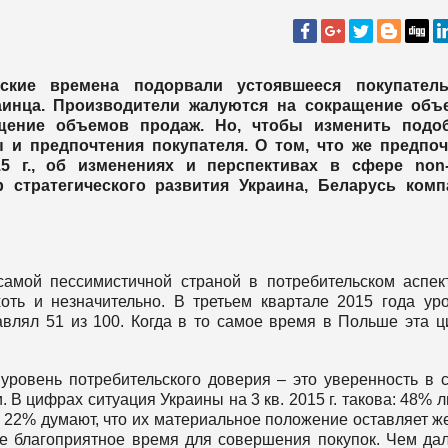
ские времена подорвали устоявшееся покупатель
раинца. Производители жалуются на сокращение объ
ащение объемов продаж. Но, чтобы изменить подо
 и предпочтения покупателя. О том, что же предпоч
5 г., об изменениях и перспективах в сфере
non
 стратегического развития Украина, Беларусь комп
амой пессимистичной страной в потребительском аспек
хоть и незначительно. В третьем квартале 2015 года ур
авлял 51 из 100. Когда в то самое время в Польше эта 
уровень потребительского доверия – это уверенность в 
В цифрах ситуация Украины на 3 кв. 2015 г. такова: 48% 
 22% думают, что их материальное положение оставляет ж
ое благоприятное время для совершения покупок. Чем да