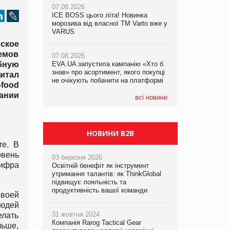
07.08.2026
ICE BOSS цього літа! Новинка
06.08.2026
07.08.2026
морозива від власної ТМ Varto вже у
Смачна новинка для хвостатих: у
Франція заборонила рекламні дзвінки
VARUS
VARUS з’явилися паучі Varto Paw
без згоди клієнтів
expert від власної ТМ Varto!
ское
емов
07.08.2026
бную
EVA.UA запустила кампанію «Хто б
05.08.2026
знав» про асортимент, якого покупці
Мережа супермаркетів VARUS купує
итал
не очікують побачити на платформі
мережу магазинів формату
-
food
convenience store КОЛО: об’єднана
ании
компанія налічуватиме 374 магазини
всі новини
НОВИНИ B2B
те. В
овень
03 березня 2026
цифра
Освітній бенефіт як інструмент
утримання талантів: як ThinkGlobal
підвищує лояльність та
продуктивність вашої команди
своей
людей
31 жовтня 2024
елать
Компанія Rarog Tactical Gear
льше,