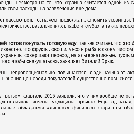
нды, несмотря на то, что Украина считается одной из 
ли свои расходы на развлечения вне дома.
т рассмотреть то, на чем продолжат экономить украинцы. Т
лектричестве, развлечениях в кафе и клубах, а также перех
ей готов покупать готовую еду
, так как считает, что это
известно, что фрукты, овощи, мясо и рыба в своем чистом
 украинцы совершают переход на альтернативные, пусть 
 того чтобы «накушаться», заявляет Виталий Брык.
 цены непропорционально повышаются, люди начинают ак
нь знания цен среди покупателей существенно повысился
в третьем квартале 2015 заявили, что у них вообще не ост
едств личной гигиены, медицины, прочего. Еще год назад 
тливые обладатели «лишних» финансов стараются обно
ны.