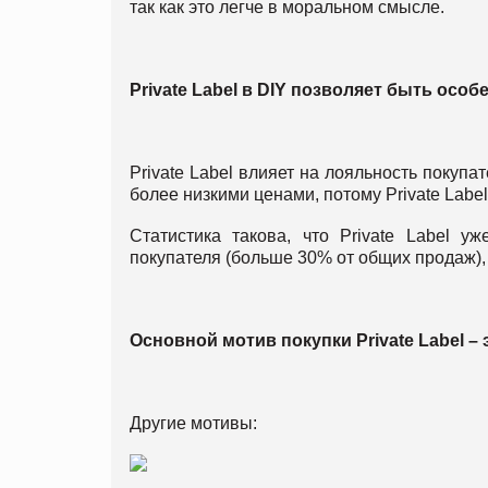
так как это легче в моральном смысле.
Private
Label
в
DIY
позволяет быть особ
Private Label влияет на лояльность покупа
более низкими ценами, потому Private Labe
Статистика такова, что Privatе Label 
покупателя (больше 30% от общих продаж),
Основной мотив покупки
Private
Label
– 
Другие мотивы: