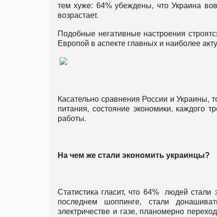
тем хуже: 64% убеждены, что Украина вов
возрастает.
Подобные негативные настроения строятс
Европой в аспекте главных и наиболее акт
Касательно сравнения России и Украины, 
питания, состояние экономики, каждого тр
работы.
На чем же стали экономить украинцы?
Статистика гласит, что 64% людей стали 
последнем шоппинге, стали донашива
электричестве и газе, планомерно перехо