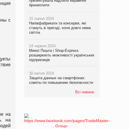
презентувала надлегкі керамічні
енция
бронеплити
31 липня 2024
ины с
Напівфабрикати та консерви, які
стануть в пригоді, коли довго нема
світла
24 червня 2024
Meest Пошта і Shop-Express
розширюють можливості українських
дукты
підприємців
ствие
30 квітня 2024
Защита данных на смартфонах:
советы по повышению безопасности
Всі новини
ые на
ь на
людей