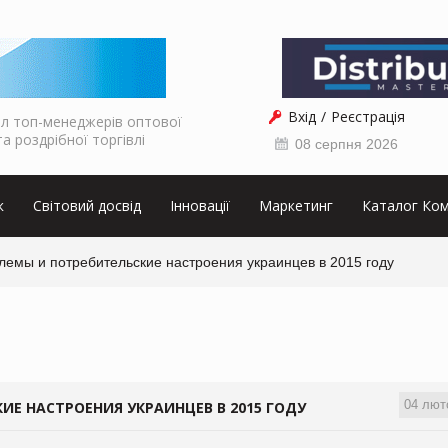
Вхід
Реєстрація
л топ-менеджерів оптової
та роздрібної торгівлі
08 серпня 2026
к
Світовий досвід
Інновації
Маркетинг
Каталог Ком
емы и потребительские настроения украинцев в 2015 году
04 лют
Е НАСТРОЕНИЯ УКРАИНЦЕВ В 2015 ГОДУ