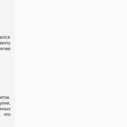
аются
иенту
тегию
ток.
ухни,
нных
 что