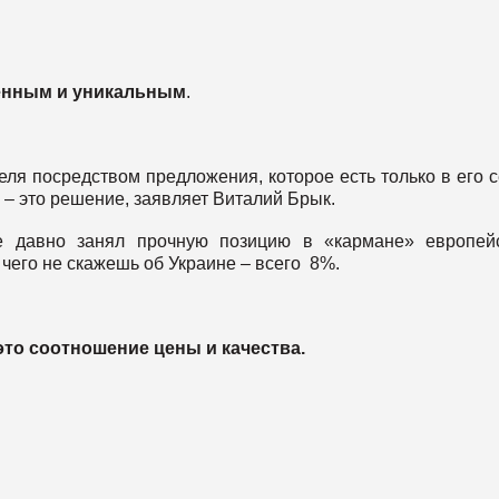
енным и уникальным
.
теля посредством предложения, которое есть только в его с
l – это решение, заявляет Виталий Брык.
уже давно занял прочную позицию в «кармане» европей
 чего не скажешь об Украине – всего 8%.
это соотношение цены и качества.