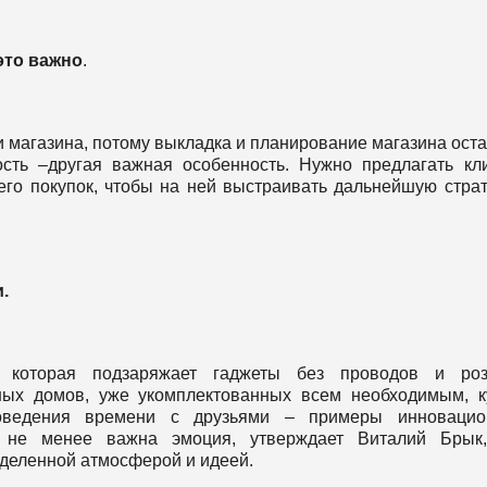
это важно
.
 магазина, потому выкладка и планирование магазина ост
сть –другая важная особенность. Нужно предлагать кл
 его покупок, чтобы на ней выстраивать дальнейшую стра
.
 которая подзаряжает гаджеты без проводов и розе
ых домов, уже укомплектованных всем необходимым, к
оведения времени с друзьями – примеры инновацио
е не менее важна эмоция, утверждает Виталий Брык,
аделенной атмосферой и идеей.