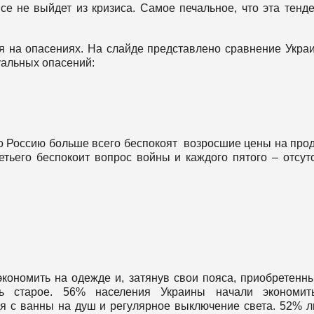
се не выйдет из кризиса. Самое печальное, что эта тенд
я на опасениях. На слайде представлено сравнение Укра
уальных опасений:
то Россию больше всего беспокоят возросшие цены на про
етьего беспокоит вопрос войны и каждого пятого – отсут
экономить на одежде и, затянув свои пояса, приобретенн
ть старое. 56% населения Украины начали экономит
дя с ванны на душ и регулярное выключение света. 52% 