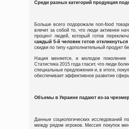
Среди разных категорий продукция под
Больше всего подорожали non-food товары
влечет за собой то, что люди активнее на
процент людей, который готов переключа
к
аждый 5-й человек готов откликнуться
скидки по типу «дополнительный продукт б
Нация меняется, и молодое поколение 
Статистика 2015 года гласит, что люди бол
специальные предложения и, в итоге, покуп
обеспечивает эффективное развитие сферы
Объемы в Украине падают из-за чрезме
Данные социологических исследований по
между рядом игроков. Миссия покупок мен