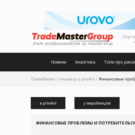
Порта
Новини
Аналітика
Топи про рино
TradeMaster
Інновації у рітейлі
Финансовые пробл
в рітейлі
у виробництві
ФИНАНСОВЫЕ ПРОБЛЕМЫ И ПОТРЕБИТЕЛЬСКИ