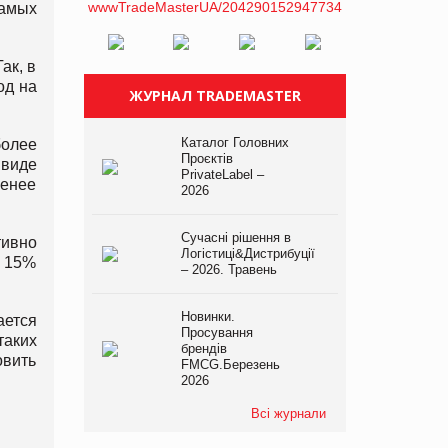
самых
ак, в
од на
ЖУРНАЛ TRADEMASTER
Каталог Головних
 более
Проєктів
 виде
PrivateLabel –
менее
2026
Сучасні рішення в
тивно
Логістиці&Дистрибуції
: 15%
– 2026. Травень
Новинки.
ается
Просування
таких
брендів
вить
FMCG.Березень
2026
Всі журнали