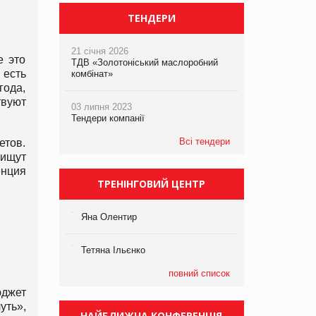
ТЕНДЕРИ
21 січня 2026
е это
ТДВ «Золотоніський маслоробний
 есть
комбінат»
года,
твуют
03 липня 2023
Тендери компанії
Всі тендери
етов.
 ищут
енция
ТРЕНІНГОВИЙ ЦЕНТР
Яна Олентир
Тетяна Ільєнко
повний список
юджет
уть»,
НАЙБЛИЖЧА КОНФЕРЕНЦІЯ