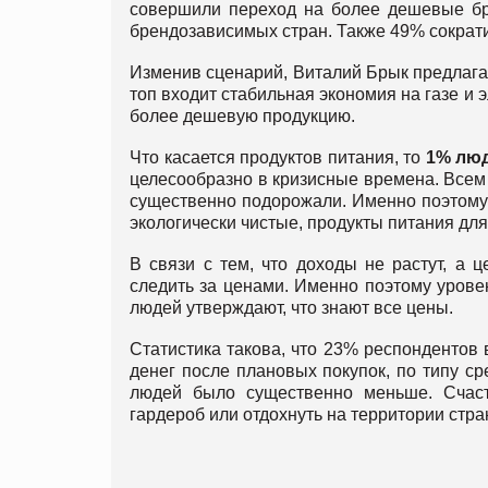
совершили переход на более дешевые бре
брендозависимых стран. Также 49% сократи
Изменив сценарий, Виталий Брык предлагае
топ входит стабильная экономия на газе и э
более дешевую продукцию.
Что касается продуктов питания, то
1% люд
целесообразно в кризисные времена. Всем 
существенно подорожали. Именно поэтому
экологически чистые, продукты питания для
В связи с тем, что доходы не растут, а
следить за ценами. Именно поэтому урове
людей утверждают, что знают все цены.
Статистика такова, что 23% респондентов 
денег после плановых покупок, по типу ср
людей было существенно меньше. Счас
гардероб или отдохнуть на территории стра