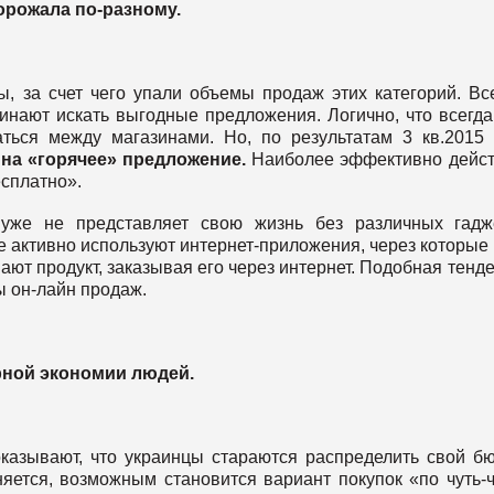
орожала по-разному.
, за счет чего упали объемы продаж этих категорий. Вс
чинают искать выгодные предложения. Логично, что всегда
ться между магазинами. Но, по результатам 3 кв.2015 
 на «горячее» предложение.
Наиболее эффективно дейс
есплатно».
уже не представляет свою жизнь без различных гадж
ее активно используют интернет-приложения, через которые
ают продукт, заказывая его через интернет. Подобная тенд
 он-лайн продаж.
рной экономии людей.
казывают, что украинцы стараются распределить свой б
яется, возможным становится вариант покупок «по чуть-ч