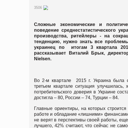
3506
Сложные экономические и политиче
поведение среднестатистического ук
производства, ритейлеры - на сокр
тенденцию, нужно знать все проблемы
украинец по итогам 3 квартала 201
рассказывает Виталий Брык, директор
Nielsen.
Во 2-м квартале 2015 г. Украина была с
третьем квартале ситуация улучшилась, 
потребительского доверия в Украине сост
достигла – 80, России – 74, Турции – 84.
Главные ориентиры, на которых строится 
работе и обладание «лишними» финансами. 
не верят в перспективы своей работы, еще
лучшего, 42% считают, что сейчас не сам