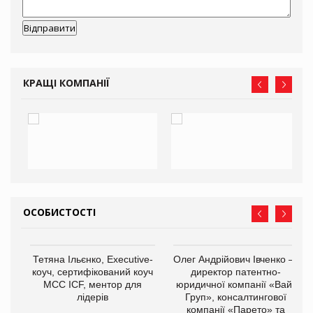
КРАЩІ КОМПАНІЇ
ОСОБИСТОСТІ
,
Тетяна Ільєнко, Executive-
Олег Андрійович Івченко —
ОВ
коуч, сертифікований коуч
директор патентно-
МСС ICF, ментор для
юридичної компанії «Вайз
лідерів
Груп», консалтингової
компанії «Парето» та