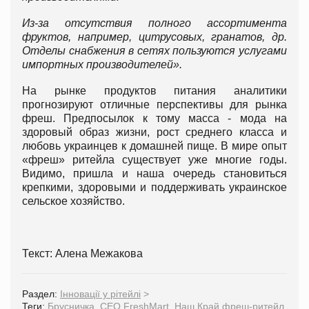
Из-за отсутствия полного ассортимента
фруктов, например, цитрусовых, гранатов, др.
Отделы снабжения в сетях пользуются услугами
импортных производителей».
На рынке продуктов питания аналитики
прогнозируют отличные перспективы для рынка
фреш. Предпосылок к тому масса - мода на
здоровый образ жизни, рост среднего класса и
любовь украинцев к домашней пище. В мире опыт
«фреш» ритейла существует уже многие годы.
Видимо, пришла и наша очередь становиться
крепкими, здоровыми и поддерживать украинское
сельское хозяйство.
Текст: Алена Межакова
Раздел:
Інновації у рітейлі
>
Теги:
Брусничка
,
CEO FreshMart
,
Наш Край фреш-ритейл