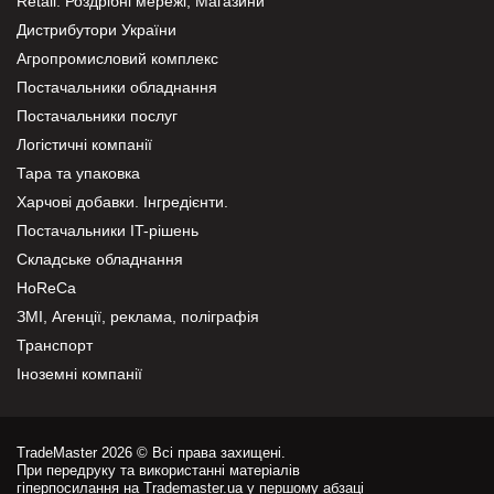
Retail. Роздрібні мережі, Магазини
Дистрибутори України
Агропромисловий комплекс
Постачальники обладнання
Постачальники послуг
Логістичні компанії
Тара та упаковка
Харчові добавки. Інгредієнти.
Постачальники IT-рішень
Складське обладнання
HoReCa
ЗМІ, Агенції, реклама, поліграфія
Транспорт
Іноземні компанії
TradeMaster 2026 © Всі права захищені.
При передруку та використанні матеріалів
гіперпосилання на Trademaster.ua у першому абзаці