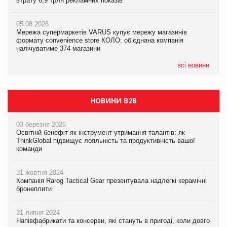
втрату 6,9 трлн рекламних показів
Сергій Лісунов про заморожені хлібобулочні вироби на
втрату 6,9 трлн рекламних показів
PrivateLabel&FMCG Master 2026
05.08.2026
05.08.2026
Мережа супермаркетів VARUS купує мережу магазинів
04.08.2026
Adidas витратила понад $1 млрд на маркетинг за квартал
формату convenience store КОЛО: об’єднана компанія
Через атаку РФ у Дніпрі пошкоджено склад шоколаду
налічуватиме 374 магазини
Millennium
всі новини
НОВИНИ B2B
03 березня 2026
Освітній бенефіт як інструмент утримання талантів: як
ThinkGlobal підвищує лояльність та продуктивність вашої
команди
31 жовтня 2024
Компанія Rarog Tactical Gear презентувала надлегкі керамічні
бронеплити
31 липня 2024
Напівфабрикати та консерви, які стануть в пригоді, коли довго