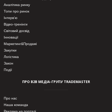
Аналітика ринку
Топи про ринок
Інтерв’ю
Відео-тренінги
Світовий досвід
Інновації
Маркетинг&Продажі
Закупки
Логістика
Закон
Події
ПРО В2В МЕДІА-ГРУПУ TRADEMASTER
Про нас
Наша команда
Реклама на порталі