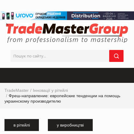
TradeMaster
Інновації у рітейлі
Фреш-направление: европейские тенденции на помощь
украинскому производителю
в рітейлі
у виробництві