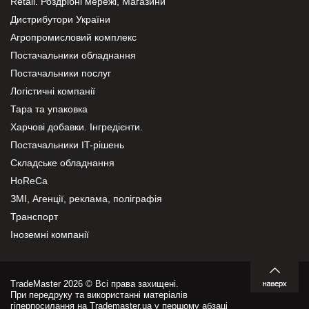
Retail. Роздрібні мережі, Магазини
Дистрибутори України
Агропромисловий комплекс
Постачальники обладнання
Постачальники послуг
Логістичні компанії
Тара та упаковка
Харчові добавки. Інгредієнти.
Постачальники IT-рішень
Складське обладнання
HoReCa
ЗМІ, Агенції, реклама, поліграфія
Транспорт
Іноземні компанії
TradeMaster 2026 © Всі права захищені.
При передруку та використанні матеріалів
гіперпосилання на Trademaster.ua у першому абзаці