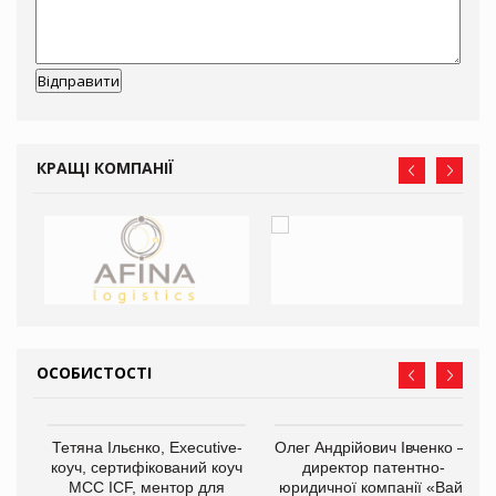
КРАЩІ КОМПАНІЇ
ОСОБИСТОСТІ
,
Тетяна Ільєнко, Executive-
Олег Андрійович Івченко —
ОВ
коуч, сертифікований коуч
директор патентно-
МСС ICF, ментор для
юридичної компанії «Вайз