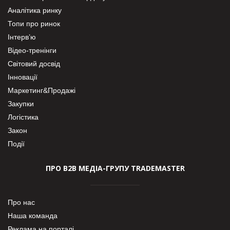
Аналітика ринку
Топи про ринок
Інтерв’ю
Відео-тренінги
Світовий досвід
Інновації
Маркетинг&Продажі
Закупки
Логістика
Закон
Події
ПРО В2В МЕДІА-ГРУПУ TRADEMASTER
Про нас
Наша команда
Реклама на порталі