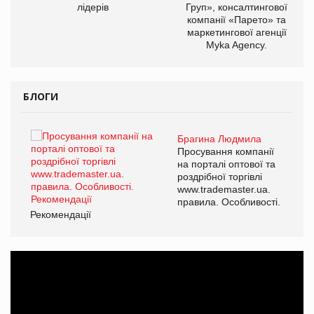
лідерів
Груп», консалтингової
компанії «Парето» та
маркетингової агенції
Myka Agency.
БЛОГИ
Брагина Людмила
ї
Просування компанії
а
на порталі оптової та
роздрібної торгівлі
www.trademaster.ua.
і.
правила. Особливості.
Рекомендації
Ре