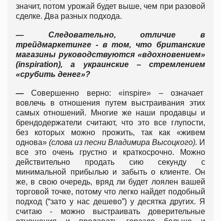
значит, потом урожай будет выше, чем при разовой
сделке. Два разных подхода.
— Следовательно, отличие в
трейдмаркетинге - в том, что британские
магазины руководствуются «вдохновением»
(inspiration), а украинские – стремлением
«срубить денег»?
—
Совершенно верно: «inspire» – означает
вовлечь в отношения путем выстраивания этих
самых отношений. Многие же наши продавцы и
брендодержатели считают, что это все глупости,
без которых можно прожить, так как «живем
однова»
(слова из песни Владимира Высоцкого).
И
все это очень грустно и краткосрочно. Можно
действительно продать сию секунду с
минимальной прибылью и забыть о клиенте. Он
же, в свою очередь, вряд ли будет лоялен вашей
торговой точке, потому что легко найдет подобный
подход (“зато у нас дешево”) у десятка других. Я
считаю - можно выстраивать доверительные