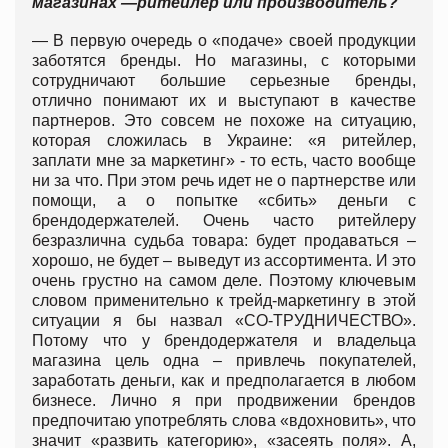
магазинах —ритейлер или производитель?
— В первую очередь о «подаче» своей продукции
заботятся бренды. Но магазины, с которыми
сотрудничают большие серьезные бренды,
отлично понимают их и выступают в качестве
партнеров. Это совсем не похоже на ситуацию,
которая сложилась в Украине: «я ритейлер,
заплати мне за маркетинг» - то есть, часто вообще
ни за что. При этом речь идет не о партнерстве или
помощи, а о попытке «сбить» деньги с
брендодержателей. Очень часто ритейлеру
безразлична судьба товара: будет продаваться –
хорошо, не будет – выведут из ассортимента. И это
очень грустно на самом деле. Поэтому ключевым
словом применительно к трейд-маркетингу в этой
ситуации я бы назвал «СО-ТРУДНИЧЕСТВО».
Потому что у брендодержателя и владельца
магазина цель одна – привлечь покупателей,
заработать деньги, как и предполагается в любом
бизнесе. Лично я при продвижении брендов
предпочитаю употреблять слова «вдохновить», что
значит «развить категорию», «засеять поля». А,