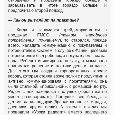
отношения и продавать гораздо больше и
зарабатывать в итоге гораздо больше. Я
предпочитаю второй подход.
— Как он выглядит на практике?
— Когда я занимался трейд-маркетингом в
продажах FMCG
(товары народного
потребления, по-нашему
), то старался, прежде
всего, наладить коммуникацию с покупателем и
потребителем. Скажем, в случае с Фанни, целевым
потребителем был ребенок, а покупателем – мама-
папа. Ребенок инициировал покупку, а мама-папа
принимали решение и платили деньги на кассе.
Для этого мы создали корпоративных героев:
корову, которая стояла возле полки с продуктами и
активно коммуницировала с посетителями, она
была стильной, «прикольной», с ромашкой во рту.
Рядом с ней находился пастушок (корова же не
умеет разговаривать). Пастушок вел беседы с
детьми, дарил подарки (брендированные тетрадки,
дневники, другие вещи). А затем в школах мы
проводили «Уроки радости» вместо последнего