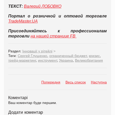
ТЕКСТ:
Валерий ЛОБОВКО
Портал о розничной и оптовой торговле
TradeMaster.UA
Присоединяйтесь к профессионалам
торговли
на нашей странице FB
Раздел:
Інновації у рітейлі
>
Теги:
Сергей Глущенко
,
ограниченный бюджет
,
кризис
,
трейд-маркетинг
,
инструмент
,
Украина
,
Великобритания
Попередня
Весь список
Наступна
Коментарі
Ваш коментар буде першим.
Додати коментар