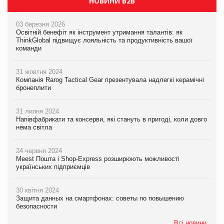
НОВИНИ B2B
03 березня 2026
Освітній бенефіт як інструмент утримання талантів: як
ThinkGlobal підвищує лояльність та продуктивність вашої
команди
31 жовтня 2024
Компанія Rarog Tactical Gear презентувала надлегкі керамічні
бронеплити
31 липня 2024
Напівфабрикати та консерви, які стануть в пригоді, коли довго
нема світла
24 червня 2024
Meest Пошта і Shop-Express розширюють можливості
українських підприємців
30 квітня 2024
Защита данных на смартфонах: советы по повышению
безопасности
Всі новини