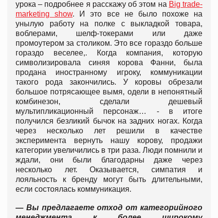
урока – подробнее я расскажу об этом на
Big trade-
marketing show
. И это все не было похоже на
унылую работу на полке с выкладкой товара,
воблерами, шелф-токерами или даже
промоутером за столиком. Это все гораздо больше
гораздо веселее,. Когда компания, которую
символизировала синяя корова Фанни, была
продана иностранному игроку, коммуникации
такого рода закончились. У коровы обрезали
большое потрясающее вымя, одели в непонятный
комбинезон, сделали дешевый
мультипликационный персонаж… - в итоге
получился безликий бычок на задних ногах. Когда
через несколько лет решили в качестве
эксперимента вернуть нашу корову, продажи
категории увеличились в три раза. Люди помнили и
ждали, они были благодарны даже через
несколько лет. Оказывается, симпатия и
лояльность к бренду могут быть длительными,
если состоялась коммуникация.
— Вы предлагаете отход от категорийного
менеджмента к более широкому