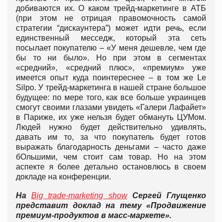
добиваются их. О каком трейд-маркетинге в АТБ
(при этом не отрицая правомочность самой
стратегии “дискаунтера”) может идти речь, если
единственный месседж, который эта сеть
посылает покупателю – «У меня дешевле, чем где
бы то ни было». Но при этом в сегментах
«средний», «средний плюс», «премиум» уже
имеется опыт куда поинтереснее – в том же Le
Silpo. У трейд-маркетинга в нашей стране большое
будущее: по мере того, как все больше украинцев
смогут своими глазами увидеть «Галери Лафайет»
в Париже, их уже нельзя будет обмануть ЦУМом.
Людей нужно будет действительно удивлять,
давать им то, за что покупатель будет готов
выражать благодарность деньгами – часто даже
бОльшими, чем стоит сам товар. Но на этом
аспекте я более детально остановлюсь в своем
докладе на конференции.
На
Big trade-marketing show
Сергей Глущенко
представит доклад на тему «Продвижение
премиум-продуктов в масс-маркете».