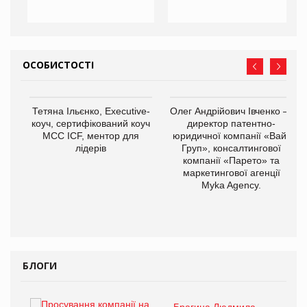
ОСОБИСТОСТІ
,
Тетяна Ільєнко, Executive-
Олег Андрійович Івченко —
ОВ
коуч, сертифікований коуч
директор патентно-
МСС ICF, ментор для
юридичної компанії «Вайз
лідерів
Груп», консалтингової
компанії «Парето» та
маркетингової агенції
Myka Agency.
БЛОГИ
Брагина Людмила