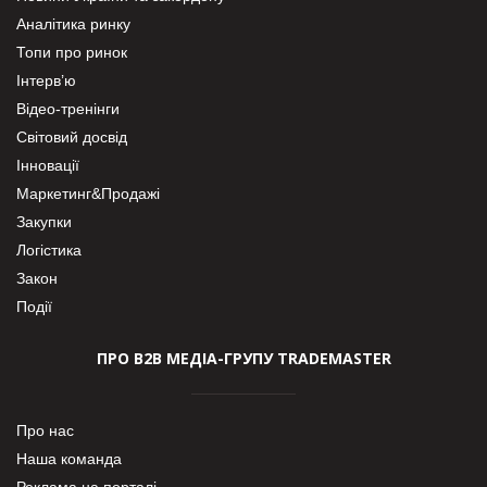
Аналітика ринку
Топи про ринок
Інтерв’ю
Відео-тренінги
Світовий досвід
Інновації
Маркетинг&Продажі
Закупки
Логістика
Закон
Події
ПРО В2В МЕДІА-ГРУПУ TRADEMASTER
Про нас
Наша команда
Реклама на порталі