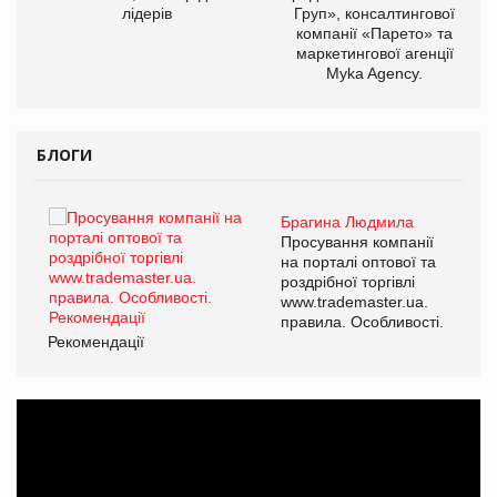
лідерів
Груп», консалтингової
компанії «Парето» та
маркетингової агенції
Myka Agency.
БЛОГИ
Брагина Людмила
ї
Просування компанії
а
на порталі оптової та
роздрібної торгівлі
www.trademaster.ua.
і.
правила. Особливості.
Рекомендації
Ре