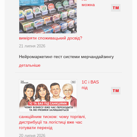
можна
Т
М
виміряти споживацький досвід?
21 липня 2026
Нейромаркетинг-тест системи мерчандайзингу
детальніше
1С і BAS
під
Т
М
санкційним тиском: чому торгівлі,
дистрибуції та логістиці вже час
готувати перехід
20 липня 2026