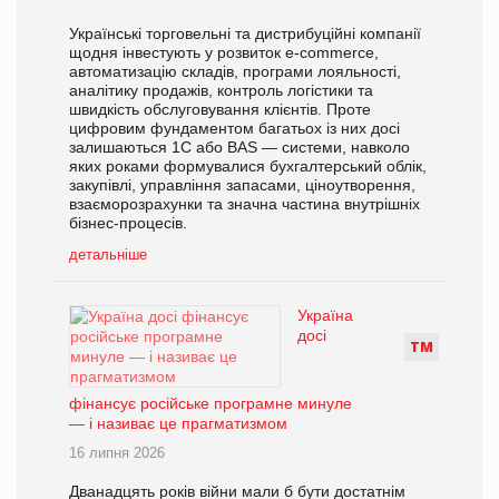
Українські торговельні та дистрибуційні компанії
щодня інвестують у розвиток e-commerce,
автоматизацію складів, програми лояльності,
аналітику продажів, контроль логістики та
швидкість обслуговування клієнтів. Проте
цифровим фундаментом багатьох із них досі
залишаються 1С або BAS — системи, навколо
яких роками формувалися бухгалтерський облік,
закупівлі, управління запасами, ціноутворення,
взаєморозрахунки та значна частина внутрішніх
бізнес-процесів.
детальніше
Україна
досі
Т
М
фінансує російське програмне минуле
— і називає це прагматизмом
16 липня 2026
Дванадцять років війни мали б бути достатнім