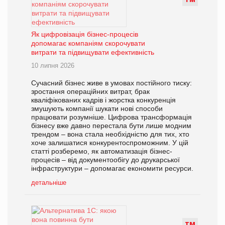
Як цифровізація бізнес-процесів
допомагає компаніям скорочувати
витрати та підвищувати ефективність
10 липня 2026
Сучасний бізнес живе в умовах постійного тиску:
зростання операційних витрат, брак
кваліфікованих кадрів і жорстка конкуренція
змушують компанії шукати нові способи
працювати розумніше. Цифрова трансформація
бізнесу вже давно перестала бути лише модним
трендом – вона стала необхідністю для тих, хто
хоче залишатися конкурентоспроможним. У цій
статті розберемо, як автоматизація бізнес-
процесів – від документообігу до друкарської
інфраструктури – допомагає економити ресурси.
детальніше
Т
М