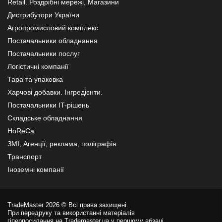
Retail. Роздрібні мережі, Магазини
Дистрибутори України
Агропромисловий комплекс
Постачальники обладнання
Постачальники послуг
Логістичні компанії
Тара та упаковка
Харчові добавки. Інгредієнти.
Постачальники IT-рішень
Складське обладнання
HoReCa
ЗМІ, Агенції, реклама, поліграфія
Транспорт
Іноземні компанії
TradeMaster 2026 © Всі права захищені.
При передруку та використанні матеріалів
гіперпосилання на Trademaster.ua у першому абзаці