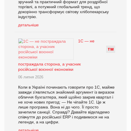
зручний та практичний формат для роздрібної
торгівлі, а потужний глобальний тренд, що
докорінно трансформує світову хлібопекарську
індустрію.
детальніше
1С — не
Т
М
постраждала сторона, а учасник
російської воєнної економіки
06 липня 2026
Коли в Україні починають говорити про 1С, майже
завжди з’являється знайомий аргумент із виразом
обличчя бухгалтера, який щойно закрив квартал і
не хоче нових пригод: — Не чіпайте 1С. Це ж
лише програма. Вона ні до чого. Її просто
зачепили санкції. Справді? Давайте відкладемо
співчуття до російської ERP і подивимося не на
легенди, а на цифри.
детальніше