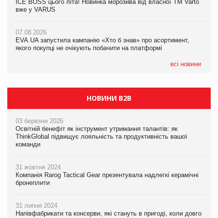
ICE BOSS цього літа! Новинка морозива від власної ТМ Varto
06.08.2026
вже у VARUS
Смачна новинка для хвостатих: у VARUS з’явилися паучі
07.08.2026
Varto Paw expert від власної ТМ Varto!
Франція заборонила рекламні дзвінки без згоди клієнтів
07.08.2026
EVA.UA запустила кампанію «Хто б знав» про асортимент,
05.08.2026
якого покупці не очікують побачити на платформі
Мережа супермаркетів VARUS купує мережу магазинів
формату convenience store КОЛО: об’єднана компанія
налічуватиме 374 магазини
всі новини
НОВИНИ B2B
03 березня 2026
Освітній бенефіт як інструмент утримання талантів: як
ThinkGlobal підвищує лояльність та продуктивність вашої
команди
31 жовтня 2024
Компанія Rarog Tactical Gear презентувала надлегкі керамічні
бронеплити
31 липня 2024
Напівфабрикати та консерви, які стануть в пригоді, коли довго