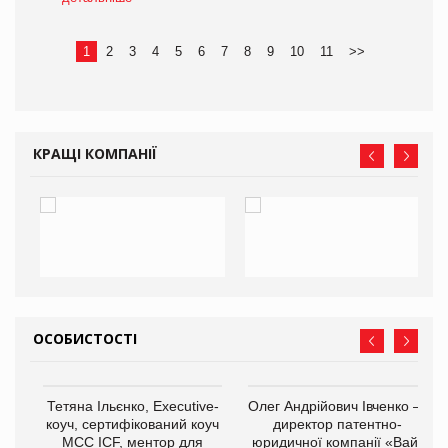
1
2
3
4
5
6
7
8
9
10
11
>>
КРАЩІ КОМПАНІЇ
ОСОБИСТОСТІ
,
Тетяна Ільєнко, Executive-
Олег Андрійович Івченко —
ОВ
коуч, сертифікований коуч
директор патентно-
МСС ICF, ментор для
юридичної компанії «Вайз