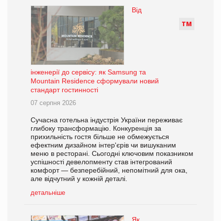
Від
Т
М
інженерії до сервісу: як Samsung та
Mountain Residence сформували новий
стандарт гостинності
07 серпня 2026
Сучасна готельна індустрія України переживає
глибоку трансформацію. Конкуренція за
прихильність гостя більше не обмежується
ефектним дизайном інтер'єрів чи вишуканим
меню в ресторані. Сьогодні ключовим показником
успішності девелопменту став інтегрований
комфорт — безперебійний, непомітний для ока,
але відчутний у кожній деталі.
детальніше
Як