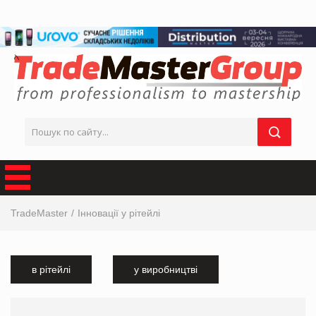
TradeMaster
Інновації у рітейлі
в рітейлі
у виробництві