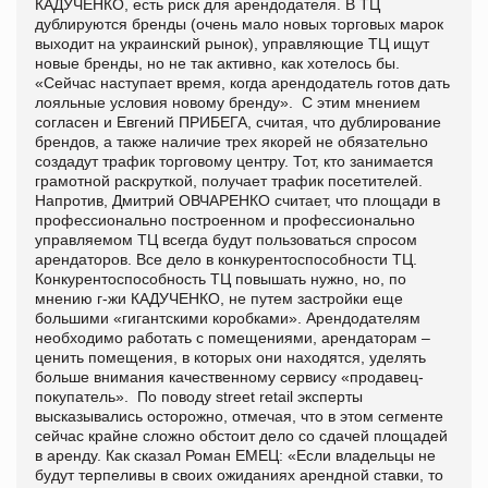
КАДУЧЕНКО, есть риск для арендодателя. В ТЦ
дублируются бренды (очень мало новых торговых марок
выходит на украинский рынок), управляющие ТЦ ищут
новые бренды, но не так активно, как хотелось бы.
«Сейчас наступает время, когда арендодатель готов дать
лояльные условия новому бренду». С этим мнением
согласен и Евгений ПРИБЕГА, считая, что дублирование
брендов, а также наличие трех якорей не обязательно
создадут трафик торговому центру. Тот, кто занимается
грамотной раскруткой, получает трафик посетителей.
Напротив, Дмитрий ОВЧАРЕНКО считает, что площади в
профессионально построенном и профессионально
управляемом ТЦ всегда будут пользоваться спросом
арендаторов. Все дело в конкурентоспособности ТЦ.
Конкурентоспособность ТЦ повышать нужно, но, по
мнению г-жи КАДУЧЕНКО, не путем застройки еще
большими «гигантскими коробками». Арендодателям
необходимо работать с помещениями, арендаторам –
ценить помещения, в которых они находятся, уделять
больше внимания качественному сервису «продавец-
покупатель». По поводу street retail эксперты
высказывались осторожно, отмечая, что в этом сегменте
сейчас крайне сложно обстоит дело со сдачей площадей
в аренду. Как сказал Роман ЕМЕЦ: «Если владельцы не
будут терпеливы в своих ожиданиях арендной ставки, то