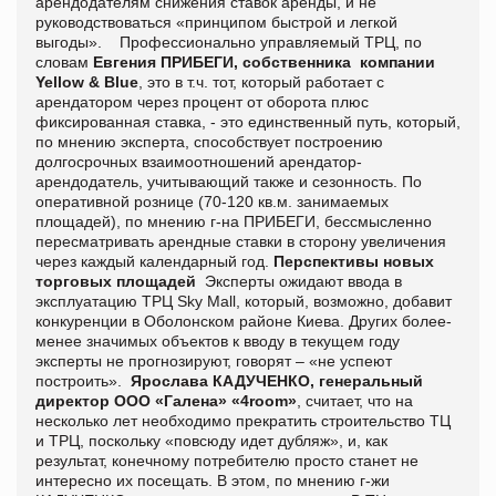
арендодателям снижения ставок аренды, и не
руководствоваться «принципом быстрой и легкой
выгоды». Профессионально управляемый ТРЦ, по
словам
Евгения ПРИБЕГИ, собственника компании
Yellow & Blue
, это в т.ч. тот, который работает с
арендатором через процент от оборота плюс
фиксированная ставка, - это единственный путь, который,
по мнению эксперта, способствует построению
долгосрочных взаимоотношений арендатор-
арендодатель, учитывающий также и сезонность. По
оперативной рознице (70-120 кв.м. занимаемых
площадей), по мнению г-на ПРИБЕГИ, бессмысленно
пересматривать арендные ставки в сторону увеличения
через каждый календарный год.
Перспективы новых
торговых площадей
Эксперты ожидают ввода в
эксплуатацию ТРЦ Sky Mall, который, возможно, добавит
конкуренции в Оболонском районе Киева. Других более-
менее значимых объектов к вводу в текущем году
эксперты не прогнозируют, говорят – «не успеют
построить».
Ярослава КАДУЧЕНКО, генеральный
директор ООО «Галена» «4room»
, считает, что на
несколько лет необходимо прекратить строительство ТЦ
и ТРЦ, поскольку «повсюду идет дубляж», и, как
результат, конечному потребителю просто станет не
интересно их посещать. В этом, по мнению г-жи