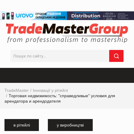
TradeMaster
Інновації у рітейлі
Торговая недвижимость: "справедливые" условия для
арендатора и арендодателя
в рітейлі
у виробництві