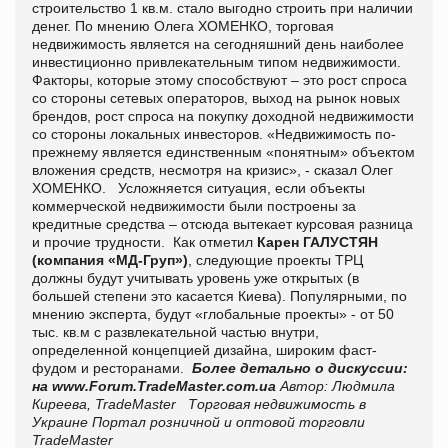
строительство 1 кв.м. стало выгодно строить при наличии
денег. По мнению Олега ХОМЕНКО, торговая
недвижимость является на сегодняшний день наиболее
инвестиционно привлекательным типом недвижимости.
Факторы, которые этому способствуют – это рост спроса
со стороны сетевых операторов, выход на рынок новых
брендов, рост спроса на покупку доходной недвижимости
со стороны локальных инвесторов. «Недвижимость по-
прежнему является единственным «понятным» объектом
вложения средств, несмотря на кризис», - сказал Олег
ХОМЕНКО. Усложняется ситуация, если объекты
коммерческой недвижимости были построены за
кредитные средства – отсюда вытекает курсовая разница
и прочие трудности. Как отметил
Карен ГАЛУСТЯН
(компания «МД-Груп»)
, следующие проекты ТРЦ
должны будут учитывать уровень уже открытых (в
большей степени это касается Киева). Популярными, по
мнению эксперта, будут «глобальные проекты» - от 50
тыс. кв.м с развлекательной частью внутри,
определенной концепцией дизайна, широким фаст-
фудом и ресторанами.
Более детально о дискуссии:
на
www
.
Forum
.
TradeMaster
.
com
.
ua
Автор: Людмила
Киреева, TradeMaster
Торговая недвижимость в
Украине
Портал розничной и оптовой торговли
TradeMaster