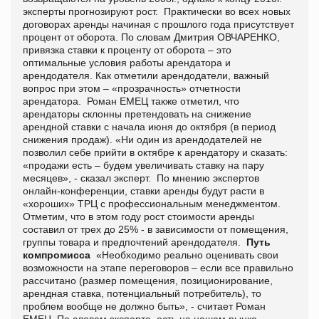
эксперты прогнозируют рост. Практически во всех новых
договорах аренды начиная с прошлого года присутствует
процент от оборота. По словам Дмитрия ОВЧАРЕНКО,
привязка ставки к проценту от оборота – это
оптимальные условия работы арендатора и
арендодателя. Как отметили арендодатели, важный
вопрос при этом – «прозрачность» отчетности
арендатора. Роман ЕМЕЦ также отметил, что
арендаторы склонны претендовать на снижение
арендной ставки с начала июня до октября (в период
снижения продаж). «Ни один из арендодателей не
позволил себе прийти в октябре к арендатору и сказать:
«продажи есть – будем увеличивать ставку на пару
месяцев», - сказал эксперт. По мнению экспертов
онлайн-конференции, ставки аренды будут расти в
«хороших» ТРЦ с профессиональным менеджментом.
Отметим, что в этом году рост стоимости аренды
составил от трех до 25% - в зависимости от помещения,
группы товара и предпочтений арендодателя.
Путь
компромисса
«Необходимо реально оценивать свои
возможности на этапе переговоров – если все правильно
рассчитано (размер помещения, позиционирование,
арендная ставка, потенциальный потребитель), то
проблем вообще не должно быть», - считает Роман
ЕМЕЦ. По словам эксперта, есть на нашем рынке