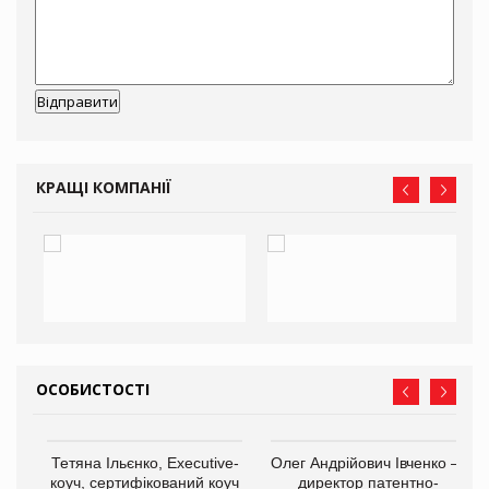
КРАЩІ КОМПАНІЇ
ОСОБИСТОСТІ
,
Тетяна Ільєнко, Executive-
Олег Андрійович Івченко —
ОВ
коуч, сертифікований коуч
директор патентно-