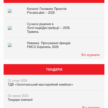
Каталог Головних Проєктів
PrivateLabel – 2026
Сучасні рішення в
Логістиці&Дистрибуції – 2026.
Травень
Новинки. Просування брендів
FMCG.Березень 2026
Всі журнали
ТЕНДЕРИ
21 січня 2026
ТДВ «Золотоніський маслоробний комбінат»
03 липня 2023
Тендери компанії
Всі тендери