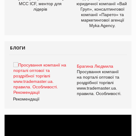
МСС ICF, ментор для
юридичної компанії «Вайз
лідерів
Груп», консалтингової
компанії «Парето» та
маркетингової агенції
Myka Agency.
БЛОГИ
Брагина Людмила
ї
Просування компанії
а
на порталі оптової та
роздрібної торгівлі
www.trademaster.ua.
і.
правила. Особливості.
Рекомендації
Ре