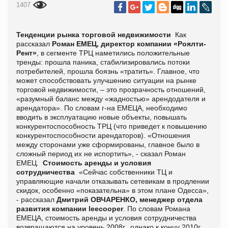
1407
Тенденции рынка торговой недвижимости
Как
рассказал
Роман ЕМЕЦ, директор компании «Роялти-
Рент»
, в сегменте ТРЦ наметились положительные
тренды: прошла паника, стабилизировались потоки
потребителей, прошла боязнь «тратить». Главное, что
может способствовать улучшению ситуации на рынке
торговой недвижимости, – это прозрачность отношений,
«разумный баланс между «жадностью» арендодателя и
арендатора». По словам г-на ЕМЕЦА, необходимо
вводить в эксплуатацию новые объекты, повышать
конкурентоспособность ТРЦ (что приведет к повышению
конкурентоспособности арендаторов). «Отношения
между сторонами уже сформированы, главное было в
сложный период их не испортить», - сказал Роман
ЕМЕЦ.
Стоимость аренды и условия
сотрудничества
«Сейчас собственники ТЦ и
управляющие начали отказывать сетевикам в продлении
скидок, особенно «показательна» в этом плане Одесса»,
- рассказал
Дмитрий ОВЧАРЕНКО, менеджер отдела
развития компании leecooper
. По словам Романа
ЕМЕЦА, стоимость аренды и условия сотрудничества
возвращаются на уровень 2008г., однако к концу 2010г.