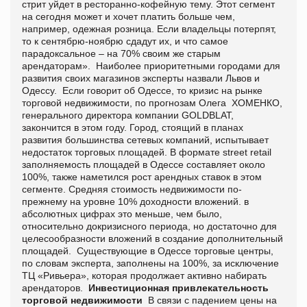
стрит уйдет в ресторанно-кофейную тему. Этот сегмент
на сегодня может и хочет платить больше чем,
например, одежная розница. Если владельцы потерпят,
то к сентябрю-ноябрю сдадут их, и что самое
парадоксальное – на 70% своим же старым
арендаторам». Наиболее приоритетными городами для
развития своих магазинов эксперты назвали Львов и
Одессу. Если говорит об Одессе, то кризис на рынке
торговой недвижимости, по прогнозам Олега ХОМЕНКО,
генерального директора компании GOLDBLAT,
закончится в этом году. Город, стоящий в планах
развития большинства сетевых компаний, испытывает
недостаток торговых площадей. В формате street retail
заполняемость площадей в Одессе составляет около
100%, также наметился рост арендных ставок в этом
сегменте. Средняя стоимость недвижимости по-
прежнему на уровне 10% доходности вложений. в
абсолютных цифрах это меньше, чем было,
относительно докризисного периода, но достаточно для
целесообразности вложений в создание дополнительный
площадей. Существующие в Одессе торговые центры,
по словам эксперта, заполнены на 100%, за исключение
ТЦ «Ривьера», которая продолжает активно набирать
арендаторов.
Инвестиционная привлекательность
торговой недвижимости
В связи с падением цены на