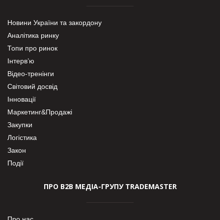
Новини України та закордону
Аналітика ринку
Топи про ринок
Інтерв’ю
Відео-тренінги
Світовий досвід
Інновації
Маркетинг&Продажі
Закупки
Логістика
Закон
Події
ПРО В2В МЕДІА-ГРУПУ TRADEMASTER
Про нас