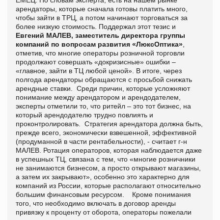
арендаторы, которые сначала готовы платить много,
чтобы зайти в ТРЦ, а потом начинают торговаться за
более низкую стоимость. Поддержал этот тезис и
Евгений МАЛЕВ, заместитель директора группы
компаний по вопросам развития «ЛюксОптика»
,
отметив, что многие операторы розничной торговли
продолжают совершать «докризисные» ошибки –
«главное, зайти в ТЦ любой ценой». В итоге, через
полгода арендаторы обращаются с просьбой снижать
арендные ставки. Среди причин, которые усложняют
понимание между арендатором и арендодателем,
эксперты отметили то, что ритейл – это тот бизнес, на
который арендодателю трудно повлиять и
проконтролировать. Стратегия арендатора должна быть,
прежде всего, экономически взвешенной, эффективной
(продуманной в части рентабельности), - считает г-н
МАЛЕВ. Ротация операторов, которая наблюдается даже
в успешных ТЦ, связана с тем, что «многие розничники
не занимаются бизнесом, а просто открывают магазины,
а затем их закрывают», особенно это характерно для
компаний из России, которые располагают относительно
большим финансовым ресурсом. Кроме понимания
того, что необходимо включать в договор аренды
привязку к проценту от оборота, операторы пожелали