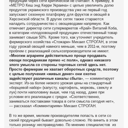
продукции через сети критической не считают. К примеру, в
«МЕТРО Кеш энд Керри Украина» с целью увеличить долю
продуктов украинского производства уже не первый год
запускают сезонную платформу для фруктов и овощей в
Херсонской области. В других сетях также стараются
наладить сотрудничество с овощеводами напрямую. Как
отмечает директор сети супермаркетов «Край» Виталий Коба,
в категории «плодоовощной продукции» отечественный товар
занимает свыше 50%. Кроме того, как уточняет учредитель
фермерского хозяйства «Стожари» Михаил СТРОГАН, в этом
году урожай овощей намного меньше, чем в 2011-м, поэтому
проблем с реализацией сельхозпроизводители не имеют.
«
Многим аграриям действительно проще продавать
овощи посредникам прямо «с поля», однако никакого
злого умысла со стороны торговых сетей здесь нет.
Просто фермерам не хватает оборотных средств, поэтому
с целью получения «живых денег» они охотно
задействуют различные каналы сбыта
», — комментирует
эксперт. Из-за более низкого урожая цены на стандартный
«борщевой набор» (капусту, картофель, морковь, свеклу и
лук) почти наполовину выше, чем год назад, даже при
условии его реализации с грядки. «Соответственно,
заниматься поставками товара в сети смысла сегодня нет»,
— рассказал «Комментариям» Михаил СТРОГАН.
В то же время, мелким производителям попасть в сети со
своей продукцией бывает довольно сложно. Но винить в этом
только розницу несправедливо. По мнению специалистов из