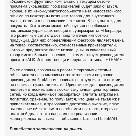
«Украинской фруктовой компании», в текущем сезоне
проблема украинских производителей будет заключаться,
скорее, в их неконкурентоспособности из-за недостаточного
объема по некоторым позициям товара для внутреннего
рынка, нежели в непонимании сетевиков. В результате, для
покупателей эта зима может обернуться перебоями с
поставками украинских овощей в супермаркеты. «Неправда,
что розничные сети отдают предпочтение импортной
продукции. Для них определяющим фактором является цена
на товар, соответственно, отечественные производители,
которые предлагают более низкие цены на качественный
товар имеют больше шансов», — комментирует руководитель
проекта «АПК-Информ: овощи и фрукты» Татьяна ГЕТЬМАН.
По ее словам, проблемы в работе с торговыми сетями
объясняются непониманием ответственности на уровне
производителей. «Многие начинают сотрудничать с сетями,
не понимая, нужно ли им это. Ориентиром для производителя
является относительно высокая закупочная цена торговых
сетей, но когда начинают разбираться, считать затраты на
логистику, хранение, то получается, что цена не такая уж и
привлекательная, а требования достаточно высокие, плюс
выполнение обязательств по объемам поставок, отсрочки
платежей делают это направление реализации
малопривлекательным», — объясняет Татьяна ГЕТЬМАН.
Ритейлеров затягивают на рынки