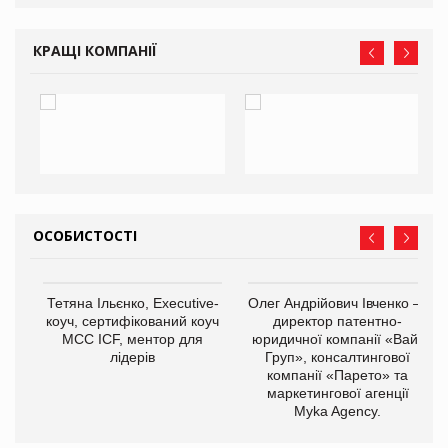
КРАЩІ КОМПАНІЇ
ОСОБИСТОСТІ
,
Тетяна Ільєнко, Executive-
Олег Андрійович Івченко —
ОВ
коуч, сертифікований коуч
директор патентно-
МСС ICF, ментор для
юридичної компанії «Вайз
лідерів
Груп», консалтингової
компанії «Парето» та
маркетингової агенції
Myka Agency.