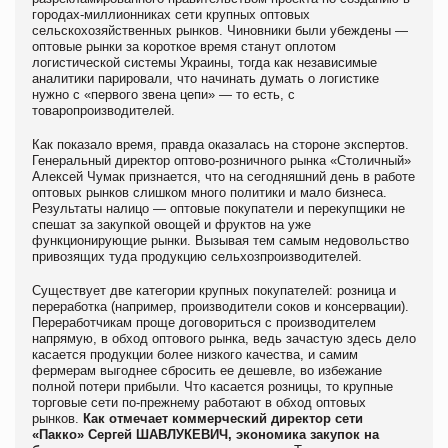
городах-миллионниках сети крупных оптовых
сельскохозяйственных рынков. Чиновники были убеждены —
оптовые рынки за короткое время станут оплотом
логистической системы Украины, тогда как независимые
аналитики парировали, что начинать думать о логистике
нужно с «первого звена цепи» — то есть, с
товаропроизводителей.
Как показало время, правда оказалась на стороне экспертов.
Генеральный директор оптово-розничного рынка «Столичный»
Алексей Чумак признается, что на сегодняшний день в работе
оптовых рынков слишком много политики и мало бизнеса.
Результаты налицо — оптовые покупатели и перекупщики не
спешат за закупкой овощей и фруктов на уже
функционирующие рынки. Вызывая тем самым недовольство
привозящих туда продукцию сельхозпроизводителей.
Существует две категории крупных покупателей: розница и
переработка (например, производители соков и консервации).
Переработчикам проще договориться с производителем
напрямую, в обход оптового рынка, ведь зачастую здесь дело
касается продукции более низкого качества, и самим
фермерам выгоднее сбросить ее дешевле, во избежание
полной потери прибыли. Что касается розницы, то крупные
торговые сети по-прежнему работают в обход оптовых
рынков.
Как отмечает коммерческий директор сети
«Пакко» Сергей ШАВЛУКЕВИЧ, экономика закупок на