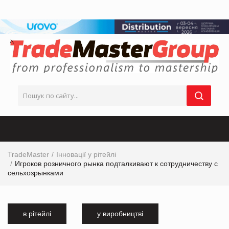
TradeMaster
Інновації у рітейлі
Игроков розничного рынка подталкивают к сотрудничеству с
сельхозрынками
в рітейлі
у виробництві