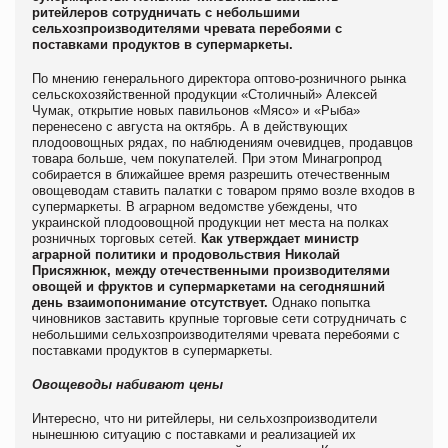
ритейлеров сотрудничать с небольшими
сельхозпроизводителями чревата перебоями с
поставками продуктов в супермаркеты.
По мнению генерального директора оптово-розничного рынка
сельскохозяйственной продукции «Столичный» Алексей
Чумак, открытие новых павильонов «Мясо» и «Рыба»
перенесено с августа на октябрь. А в действующих
плодоовощных рядах, по наблюдениям очевидцев, продавцов
товара больше, чем покупателей. При этом Минагропрод
собирается в ближайшее время разрешить отечественным
овощеводам ставить палатки с товаром прямо возле входов в
супермаркеты. В аграрном ведомстве убеждены, что
украинской плодоовощной продукции нет места на полках
розничных торговых сетей.
Как утверждает министр
аграрной политики и продовольствия Николай
Присяжнюк, между отечественными производителями
овощей и фруктов и супермаркетами на сегодняшний
день взаимопонимание отсутствует.
Однако попытка
чиновников заставить крупные торговые сети сотрудничать с
небольшими сельхозпроизводителями чревата перебоями с
поставками продуктов в супермаркеты.
Овощеводы набивают цены
Интересно, что ни ритейлеры, ни сельхозпроизводители
нынешнюю ситуацию с поставками и реализацией их