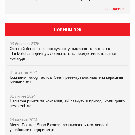
формату convenience store КОЛО: об’єднана компанія
налічуватиме 374 магазини
всі новини
НОВИНИ B2B
03 березня 2026
Освітній бенефіт як інструмент утримання талантів: як
ThinkGlobal підвищує лояльність та продуктивність вашої
команди
31 жовтня 2024
Компанія Rarog Tactical Gear презентувала надлегкі керамічні
бронеплити
31 липня 2024
Напівфабрикати та консерви, які стануть в пригоді, коли довго
нема світла
24 червня 2024
Meest Пошта і Shop-Express розширюють можливості
українських підприємців