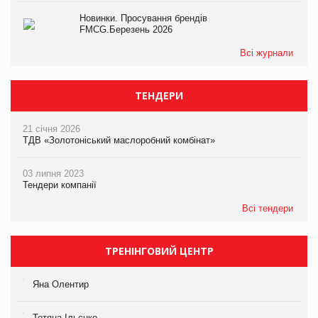
Новинки. Просування брендів
FMCG.Березень 2026
Всі журнали
ТЕНДЕРИ
21 січня 2026
ТДВ «Золотоніський маслоробний комбінат»
03 липня 2023
Тендери компанії
Всі тендери
ТРЕНІНГОВИЙ ЦЕНТР
Яна Олентир
Тетяна Ільєнко