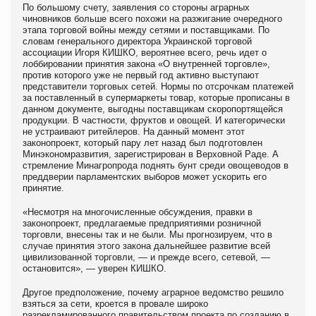
По большому счету, заявления со стороны аграрных
чиновников больше всего похожи на разжигание очередного
этапа торговой войны между сетями и поставщиками. По
словам генерального директора Украинской торговой
ассоциации Игоря КИШКО, вероятнее всего, речь идет о
лоббировании принятия закона «О внутренней торговле»,
против которого уже не первый год активно выступают
представители торговых сетей. Нормы по отсрочкам платежей
за поставленный в супермаркеты товар, которые прописаны в
данном документе, выгодны поставщикам скоропортящейся
продукции. В частности, фруктов и овощей. И категорически
не устраивают ритейлеров. На данный момент этот
законопроект, который пару лет назад был подготовлен
Минэкономразвития, зарегистрирован в Верховной Раде. А
стремление Минагропрода поднять бунт среди овощеводов в
преддверии парламентских выборов может ускорить его
принятие.
«Несмотря на многочисленные обсуждения, правки в
законопроект, предлагаемые предприятиями розничной
торговли, внесены так и не были. Мы прогнозируем, что в
случае принятия этого закона дальнейшее развитие всей
цивилизованной торговли, — и прежде всего, сетевой, —
остановится», — уверен КИШКО.
Другое предположение, почему аграрное ведомство решило
взяться за сети, кроется в провале широко
разрекламированного правительством проекта по созданию в