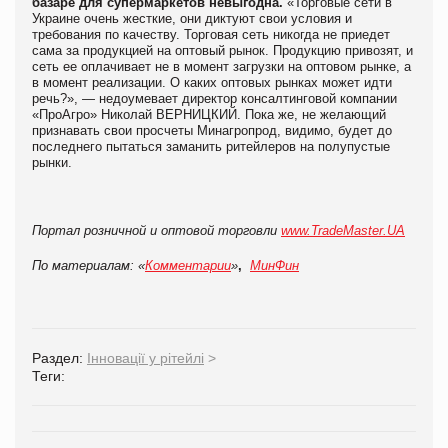
базаре для супермаркетов невыгодна.
«Торговые сети в
Украине очень жесткие, они диктуют свои условия и
требования по качеству. Торговая сеть никогда не приедет
сама за продукцией на оптовый рынок. Продукцию привозят, и
сеть ее оплачивает не в момент загрузки на оптовом рынке, а
в момент реализации. О каких оптовых рынках может идти
речь?», — недоумевает директор консалтинговой компании
«ПроАгро» Николай ВЕРНИЦКИЙ. Пока же, не желающий
признавать свои просчеты Минагропрод, видимо, будет до
последнего пытаться заманить ритейлеров на полупустые
рынки.
Портал розничной и оптовой торговли
www.TradeMaster.UA
По материалам:
«
Комментарии
»
,
МинФин
Раздел:
Інновації у рітейлі
>
Теги: