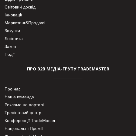
Світовий досвід
Інновації
Маркетинг&Продажі
Закупки
Логістика
Закон
Події
ПРО В2В МЕДІА-ГРУПУ TRADEMASTER
Про нас
Наша команда
Реклама на порталі
Тренінговий центр
Конференції TradeMaster
Національні Премії