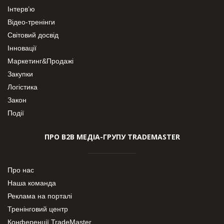
Інтерв’ю
Відео-тренінги
Світовий досвід
Інновації
Маркетинг&Продажі
Закупки
Логістика
Закон
Події
ПРО В2В МЕДІА-ГРУПУ TRADEMASTER
Про нас
Наша команда
Реклама на порталі
Тренінговий центр
Конференції TradeMaster