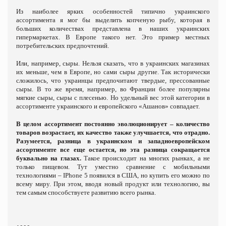
Из наиболее ярких особенностей типично украинского
ассортимента я мог бы выделить копченую рыбу, которая в
больших количествах представлена в наших украинских
гипермаркетах. В Европе такого нет. Это пример местных
потребительских предпочтений.
Или, например, сыры. Нельзя сказать, что в украинских магазинах
их меньше, чем в Европе, но сами сыры другие. Так исторически
сложилось, что украинцы предпочитают твердые, прессованные
сыры. В то же время, например, во Франции более популярны
мягкие сыры, сыры с плесенью. Но удельный вес этой категории в
ассортименте украинского и европейского «Ашанов» совпадает.
В целом ассортимент постоянно эволюционирует – количество
товаров возрастает, их качество также улучшается, что отрадно.
Разумеется, разница в украинском и западноевропейском
ассортименте все еще остается, но эта разница сокращается
буквально на глазах.
Такое происходит на многих рынках, а не
только пищевом. Тут уместно сравнение с мобильными
технологиями – IPhone 5 появился в США, но купить его можно по
всему миру. При этом, вводя новый продукт или технологию, вы
тем самым способствуете развитию всего рынка.