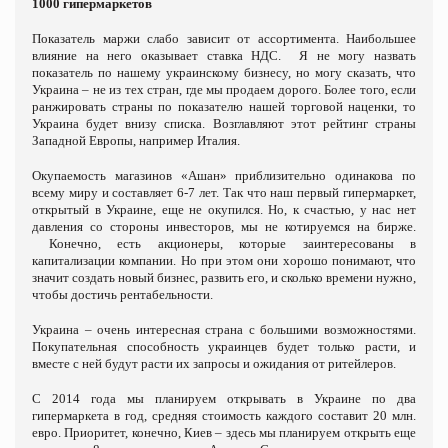
1000 гипермаркетов
Показатель маржи слабо зависит от ассортимента. Наибольшее
влияние на него оказывает ставка НДС. Я не могу назвать
показатель по нашему украинскому бизнесу, но могу сказать, что
Украина – не из тех стран, где мы продаем дорого. Более того, если
ранжировать страны по показателю нашей торговой наценки, то
Украина будет внизу списка. Возглавляют этот рейтинг страны
Западной Европы, например Италия.
Окупаемость магазинов «Ашан» приблизительно одинакова по
всему миру и составляет 6-7 лет. Так что наш первый гипермаркет,
открытый в Украине, еще не окупился. Но, к счастью, у нас нет
давления со стороны инвесторов, мы не котируемся на бирже.
Конечно, есть акционеры, которые заинтересованы в
капитализации компании. Но при этом они хорошо понимают, что
значит создать новый бизнес, развить его, и сколько времени нужно,
чтобы достичь рентабельности.
Украина – очень интересная страна с большими возможностями.
Покупательная способность украинцев будет только расти, и
вместе с ней будут расти их запросы и ожидания от ритейлеров.
С 2014 года мы планируем открывать в Украине по два
гипермаркета в год, средняя стоимость каждого составит 20 млн.
евро. Приоритет, конечно, Киев – здесь мы планируем открыть еще