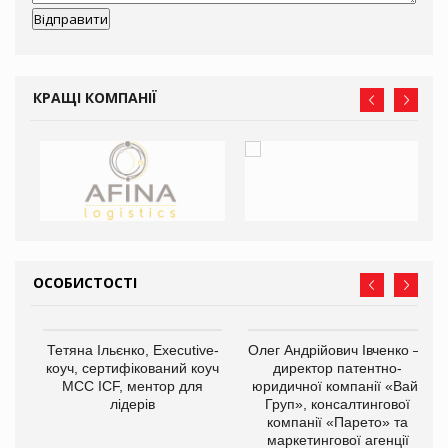
КРАЩІ КОМПАНІЇ
ОСОБИСТОСТІ
,
Тетяна Ільєнко, Executive-
Олег Андрійович Івченко —
ОВ
коуч, сертифікований коуч
директор патентно-
МСС ICF, ментор для
юридичної компанії «Вайз
лідерів
Груп», консалтингової
компанії «Парето» та
маркетингової агенції