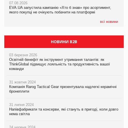
07.08.2026
EVA.UA запустила кампанію «Хто б знав» про асортимент,
05.08.2026
якого покупці не очікують побачити на платформі
Мережа супермаркетів VARUS купує мережу магазинів
формату convenience store КОЛО: об’єднана компанія
налічуватиме 374 магазини
всі новини
НОВИНИ B2B
03 березня 2026
Освітній бенефіт як інструмент утримання талантів: як
ThinkGlobal підвищує лояльність та продуктивність вашої
команди
31 жовтня 2024
Компанія Rarog Tactical Gear презентувала надлегкі керамічні
бронеплити
31 липня 2024
Напівфабрикати та консерви, які стануть в пригоді, коли довго
нема світла
24 червня 2024