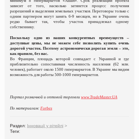
минимум 8 гипермаркетов «Ашан». Срок реализации проекта
зависит от того, насколько затянется процесс получения
разрешений и выделения земельных участков. Переговоры только с
одним партнером могут занять 6-9 месяцев, но в Украине очень
редко бывает так, чтобы участок принадлежал одному
собственнику.
Поскольку одно из наших конкурентных преимуществ –
доступные цены, мы не можем себе позволить купить очень
дорогой участок. Поэтому астрономически дорогая земля – это,
как правило, без нас.
Во Франции, площадь которой совпадает с Украиной и где
приблизительно сопоставимая численность населения (62 млн.
человек), работает около 1500 гипермаркетов. В Украине мы видим
возможность для работы 500-1000 гипермаркетов.
Портал розничной и оптовой торговли
www.TradeMaster.UA
По материалам:
Forbes
Раздел:
Інновації у рітейлі
>
Теги: