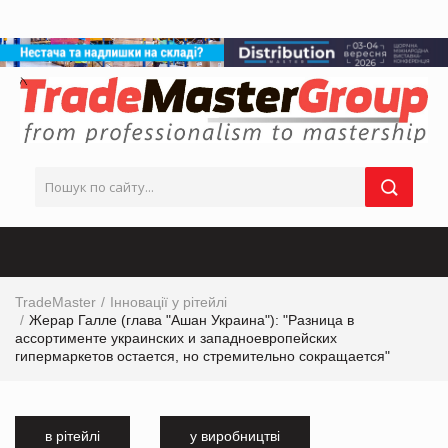
TradeMaster
Інновації у рітейлі
Жерар Галле (глава "Ашан Украина"): "Разница в
ассортименте украинских и западноевропейских
гипермаркетов остается, но стремительно сокращается"
в рітейлі
у виробництві