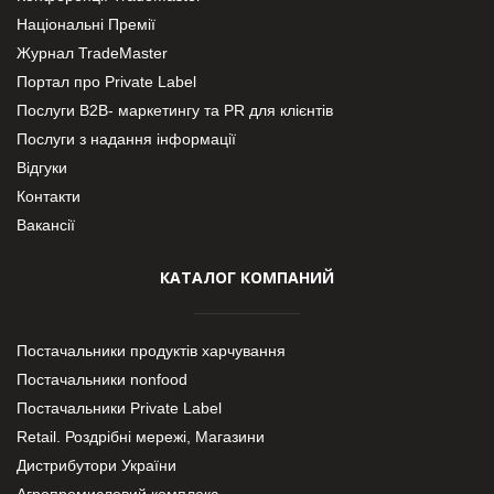
Національні Премії
Журнал TradeMaster
Портал про Private Label
Послуги В2В- маркетингу та PR для клієнтів
Послуги з надання інформації
Відгуки
Контакти
Вакансії
КАТАЛОГ КОМПАНИЙ
Постачальники продуктів харчування
Постачальники nonfood
Постачальники Private Label
Retail. Роздрібні мережі, Магазини
Дистрибутори України
Агропромисловий комплекс