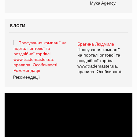
Myka Agency.
БЛОГИ
Брагина Людмила
ї
Просування компанії
а
на порталі оптової та
роздрібної торгівлі
www.trademaster.ua.
і.
правила. Особливості.
Рекомендації
Ре