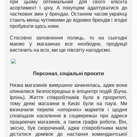
при цьому оптимальний для свого клієнта
асортимент і ціну. А покупцям адаптуватися до
часткових змін у брендах. Останнім часом українці
стають менш чутливими до відомих брендів і згодні
пробувати щось нове.
Стосовно заповнення полиць, то на сьогодні
маємо у магазинах все необхідне, продукції
вистачить на всіх, ми ще півсвіту нагодуємо.
Персонал, соціальні проєкти
Низка магазинів вимушено зачинялась, адже вони
опинилися безпосередньо в епіцентрі подій (Буча,
Ірпінь). Життя співробітників було в пріоритеті,
тому деякі магазини в Києві були на паузі. Ми
визначили перелік «опорних» маркетів і щодня
сповіщали населення в соцмережах про адреси
працюючих магазинів, а також графік роботи. Він,
звісно, був скорочений, адже співробітники мали
дістатися домівок до настання комендантської