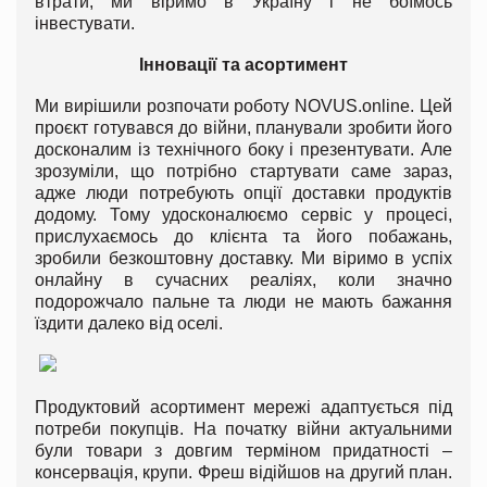
втрати, ми віримо в Україну і не боїмось
інвестувати.
Інновації та асортимент
Ми вирішили розпочати роботу NOVUS.online. Цей
проєкт готувався до війни, планували зробити його
досконалим із технічного боку і презентувати. Але
зрозуміли, що потрібно стартувати саме зараз,
адже люди потребують опції доставки продуктів
додому. Тому удосконалюємо сервіс у процесі,
прислухаємось до клієнта та його побажань,
зробили безкоштовну доставку. Ми віримо в успіх
онлайну в сучасних реаліях, коли значно
подорожчало пальне та люди не мають бажання
їздити далеко від оселі.
Продуктовий асортимент мережі адаптується під
потреби покупців. На початку війни актуальними
були товари з довгим терміном придатності –
консервація, крупи. Фреш відійшов на другий план.