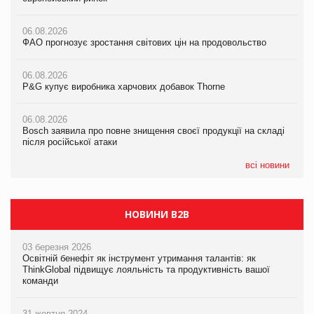
налічуватиме 374 магазини
06.08.2026
06.08.2026
ФАО прогнозує зростання світових цін на продовольство
05.08.2026
ФАО прогнозує зростання світових цін на продовольство
Російська атака 5 серпня стала одним із наймасштабніших
ударів по українському бізнесу за час повномасштабної війни
06.08.2026
06.08.2026
P&G купує виробника харчових добавок Thorne
P&G купує виробника харчових добавок Thorne
05.08.2026
Смачне поповнення дитячого меню: у VARUS з’явилися
06.08.2026
06.08.2026
новинки від ТМ ТОКЕРИ
Bosch заявила про повне знищення своєї продукції на складі
Bosch заявила про повне знищення своєї продукції на складі
після російської атаки
після російської атаки
05.08.2026
Сергій Лісунов про заморожені хлібобулочні вироби на
всі новини
PrivateLabel&FMCG Master 2026
НОВИНИ B2B
03 березня 2026
Освітній бенефіт як інструмент утримання талантів: як
ThinkGlobal підвищує лояльність та продуктивність вашої
команди
31 жовтня 2024