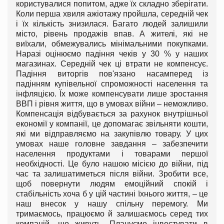
користувалися попитом, адже їх складно зберігати.
Коли перша хвиля ажіотажу пройшла, середній чек
і їх кількість знизилася. Багато людей залишили
місто, рівень продажів впав. А жителі, які не
виїхали, обмежувались мінімальними покупками.
Наразі оцінюємо падіння чеків у 30 % у наших
магазинах. Середній чек ці втрати не компенсує.
Падіння виторгів пов'язано насамперед із
падінням купівельної спроможності населення та
інфляцією. Їх може компенсувати лише зростання
ВВП і рівня життя, що в умовах війни – неможливо.
Компенсація відбувається за рахунок внутрішньої
економії у компанії, це допомагає звільняти кошти,
які ми відправляємо на закупівлю товару. У цих
умовах наше головне завдання – забезпечити
населення продуктами і товарами першої
необхідності. Це було нашою місією до війни, під
час та залишатиметься після війни. Зробити все,
щоб повернути людям емоційний спокій і
стабільність хоча б у цій частині їхнього життя, – це
наш внесок у нашу спільну перемогу. Ми
тримаємось, працюємо й залишаємось серед тих
компаній, що живуть. Плануємо інвестувати в