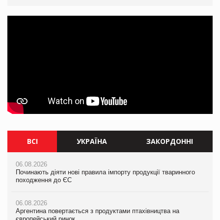
ВСІ
УКРАЇНА
ЗАКОРДОННІ
06.08.2026
06.08.2026
06.08.2026
Починають діяти нові правила імпорту продукції тваринного
Смачна новинка для хвостатих: у VARUS з’явилися паучі
Починають діяти нові правила імпорту продукції тваринного
походження до ЄС
Varto Paw expert від власної ТМ Varto!
походження до ЄС
06.08.2026
05.08.2026
06.08.2026
Аргентина повертається з продуктами птахівництва на
Мережа супермаркетів VARUS купує мережу магазинів
Аргентина повертається з продуктами птахівництва на
європейський ринок
формату convenience store КОЛО: об’єднана компанія
європейський ринок