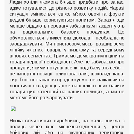
Люди хотіли якомога більше придбати про запас,
адже готувалися до різного розвитку подій. Наразі
ситуація змінюється, свіже м’ясо, овочі та фрукти
дедалі більше користуються попитом. Зараз люди
менше віддають перевагу забаганкам і акцентують
на раціональних базових продуктах. Це
обумовлюється зниженням доходів і необхідністю
заощаджувати. Ми пристосовуємось, розширюємо
лінійку якісних товарів у низькому та середньому
цінових сегментах. Тримаємо демократичні ціни на
товари першої необхідності. Але не забуваємо про
продукти, якими покупці все ж іноді балують себе –
це імпортні позиції: оливкова олія, шоколад, кава,
сир. Їхнє постачання продовжуємо, незважаючи на
логістичні складнощі, адже наш клієнт звик бачити
товари цих категорій на наших полицях, а ми не
можемо його розчаровувати.
Низка вітчизняних виробників, на жаль, зникла з
полиць через їхнє місцезнаходження у центрі
бойових дій або на окупованих територіях.