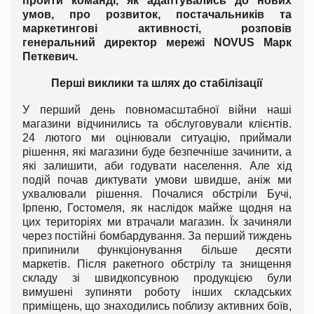
пройти команді, як адаптувались до нових
умов, про розвиток, постачальників та
маркетингові активності, розповів
генеральний директор мережі NOVUS Марк
Петкевич.
Перші виклики та шлях до стабілізації
У перший день повномасштабної війни наші
магазини відчинились та обслуговували клієнтів.
24 лютого ми оцінювали ситуацію, приймали
рішення, які магазини буде безпечніше зачинити, а
які залишити, аби годувати населення. Але хід
подій почав диктувати умови швидше, аніж ми
ухвалювали рішення. Почалися обстріли Бучі,
Ірпеню, Гостомеля, як наслідок майже щодня на
цих територіях ми втрачали магазин. Їх зачиняли
через постійні бомбардування. За перший тиждень
припинили функціонування більше десяти
маркетів. Після ракетного обстрілу та знищення
складу зі швидкопсувною продукцією були
вимушені зупиняти роботу інших складських
приміщень, що знаходились поблизу активних боїв,