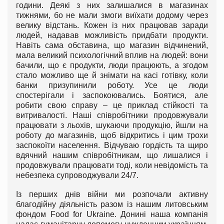
години. Деякі з них залишалися в магазинах
тижнями, бо не мали змоги виїхати додому через
велику відстань. Кожен із них працював заради
людей, надавав можливість придбати продукти.
Навіть сама обставина, що магазин відчинений,
мала великий психологічний вплив на людей: вони
бачили, що є продукти, люди працюють, а згодом
стало можливо ще й знімати на касі готівку, коли
банки призупинили роботу. Усе це люди
спостерігали і заспокоювались. Боятися, але
робити свою справу – це приклад стійкості та
витривалості. Наші співробітники продовжували
працювати з льохів, шукаючи продукцію, йшли на
роботу до магазинів, щоб відкритись і цим трохи
заспокоїти населення. Відчуваю гордість та щиро
вдячний нашим співробітникам, що лишалися і
продовжували працювати тоді, коли невідомість та
небезпека супроводжували 24/7.
Із перших днів війни ми розпочали активну
благодійну діяльність разом із нашим литовським
фондом Food for Ukraine. Донині наша компанія