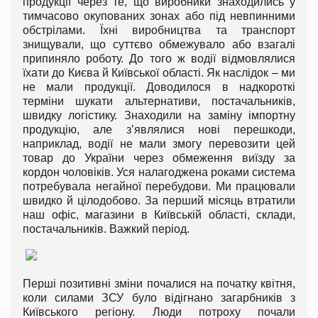
продукції через те, що виробники знаходились у
тимчасово окупованих зонах або під невпинними
обстрілами. Їхні виробництва та транспорт
знищували, що суттєво обмежувало або взагалі
припиняло роботу. До того ж водії відмовлялися
їхати до Києва й Київської області. Як наслідок – ми
не мали продукції. Доводилося в надкороткі
терміни шукати альтернативи, постачальників,
швидку логістику. Знаходили на заміну імпортну
продукцію, але з’являлися нові перешкоди,
наприклад, водії не мали змогу перевозити цей
товар до України через обмеження виїзду за
кордон чоловіків. Уся налагоджена роками система
потребувала негайної перебудови. Ми працювали
швидко й цілодобово. За перший місяць втратили
наш офіс, магазини в Київській області, склади,
постачальників. Важкий період.
Перші позитивні зміни почалися на початку квітня,
коли силами ЗСУ було відігнано загарбників з
Київського регіону. Люди потроху почали