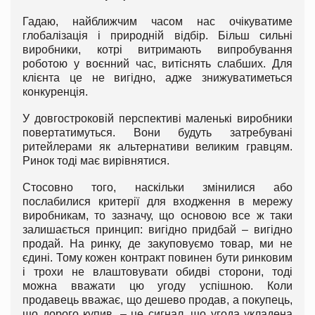
Гадаю, найближчим часом нас очікуватиме
глобалізація і природній відбір. Більш сильні
виробники, котрі витримають випробування
роботою у воєнний час, витіснять слабших. Для
клієнта це не вигідно, адже знижуватиметься
конкуренція.
У довгостроковій перспективі маленькі виробники
повертатимуться. Вони будуть затребувані
ритейлерами як альтернативи великим гравцям.
Ринок тоді має вирівнятися.
Стосовно того, наскільки змінилися або
послабилися критерії для входження в мережу
виробникам, то зазначу, що основою все ж таки
залишається принцип: вигідно придбай – вигідно
продай. На ринку, де закуповуємо товар, ми не
єдині. Тому кожен контракт повинен бути ринковим
і трохи не влаштовувати обидві сторони, тоді
можна вважати цю угоду успішною. Коли
продавець вважає, що дешево продав, а покупець,
що дорого купив, – це сигнал, що угода укладена