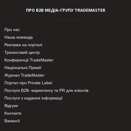
ПРО В2В МЕДІА-ГРУПУ TRADEMASTER
Про нас
Наша команда
Реклама на порталі
Тренінговий центр
Конференції TradeMaster
Національні Премії
Журнал TradeMaster
Портал про Private Label
Послуги В2В- маркетингу та PR для клієнтів
Послуги з надання інформації
Відгуки
Контакти
Вакансії