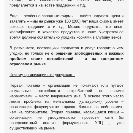
предлагается в качестве поддержки и т.д.
Еще, – особенно западные фирмы, – любят надувать щеки и
заявлять – «мы на рынке уже 150 (200) лет наша фирма имеет
вековые традиции…» и т.д. Можно подумать, что опыт,
квалификация и качество продуктов в наше быстротечное
время должны обязательно уходить корнями в глубину веков.
В результате, поставщики продуктов и услуг говорят о чем
угодно, но только не
о решении злободневных и важных
проблем своих потребителей – и на конкретном
отраслевом рынке.
Почему организации это допускают:
Первая причина – организации не понимают или путают
актуальные потребности потребителей со своими
наработками, – часто вчерашнего дня. В основе этого часто
лежит проблема на ментальном (культурном) уровне –
организации фокусируются гораздо больше на себе самих,
чем на потребителе. Вторая причина, касающаяся клише –
организации не удосуживаются провести хотя бы
поверхностный анализ формулировок УПЦ , уже
существующих на рынке.