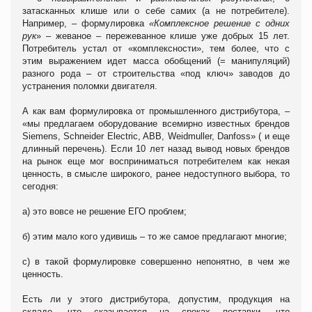
затасканных клише или о себе самих (а не потребителе).
Например, – формулировка
«Комплексное решение с одних
рук
» – жеваное – пережеванное клише уже добрых 15 лет.
Потребитель устал от «комплексности», тем более, что с
этим выражением идет масса обобщений (= манипуляций)
разного рода – от строительства «под ключ» заводов до
устранения поломки двигателя.
А как вам формулировка от промышленного дистрибутора, –
«мы предлагаем оборудование всемирно известных брендов
Siemens, Schneider Electric, ABB, Weidmuller, Danfoss» ( и еще
длинный перечень). Если 10 лет назад вывод новых брендов
на рынок еще мог восприниматься потребителем как некая
ценность, в смысле широкого, ранее недоступного выбора, то
сегодня:
а) это вовсе не решение ЕГО проблем;
б) этим мало кого удивишь – то же самое предлагают многие;
с) в такой формулировке совершенно непонятно, в чем же
ценность.
Есть ли у этого дистрибутора, допустим, продукция на
складе, что сказывается на сроках поставки, что