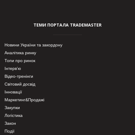
ТЕМИ ПОРТАЛА TRADEMASTER
Новини України та закордону
Аналітика ринку
Топи про ринок
Інтерв’ю
Відео-тренінги
Світовий досвід
Інновації
Маркетинг&Продажі
Закупки
Логістика
Закон
Події