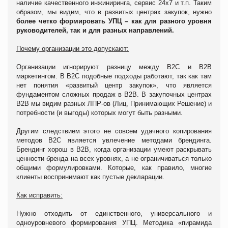
наличие качественного инжиниринга, сервис 24х7 и т.п. Таким
образом, мы видим, что в развитых центрах закупок, нужно
более четко формировать УПЦ
– как для разного уровня
руководителей, так и для разных направлений.
Почему организации это допускают:
Организации игнорируют разницу между В2С и В2В
маркетингом. В В2С подобные подходы работают, так как там
нет понятия «развитый центр закупок», что является
фундаментом сложных продаж в В2В. В закупочных центрах
В2В мы видим разных ЛПР-ов (Лиц, Принимающих Решение) и
потребности (и выгоды) которых могут быть разными.
Другим следствием этого не совсем удачного копирования
методов В2С является увлечение методами брендинга.
Брендинг хорош в В2В, когда организации умеют раскрывать
ценности бренда на всех уровнях, а не ограничиваться только
общими формулировками. Которые, как правило, многие
клиенты воспринимают как пустые декларации.
Как исправить:
Нужно отходить от единственного, универсального и
одноуровневого формирования УПЦ. Методика «пирамида