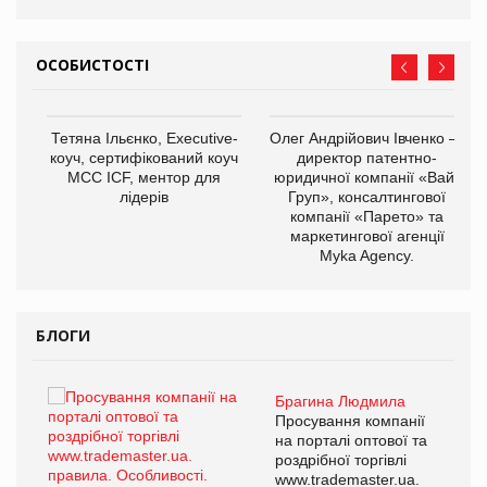
ОСОБИСТОСТІ
,
Тетяна Ільєнко, Executive-
Олег Андрійович Івченко —
ОВ
коуч, сертифікований коуч
директор патентно-
МСС ICF, ментор для
юридичної компанії «Вайз
лідерів
Груп», консалтингової
компанії «Парето» та
маркетингової агенції
Myka Agency.
БЛОГИ
Брагина Людмила
ї
Просування компанії
а
на порталі оптової та
роздрібної торгівлі
www.trademaster.ua.