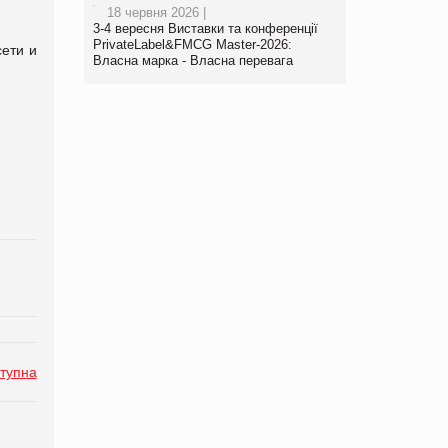
18 червня 2026 |
3-4 вересня Виставки та конференції
PrivateLabel&FMCG Master-2026:
ети и
Власна марка - Власна перевага
тупна