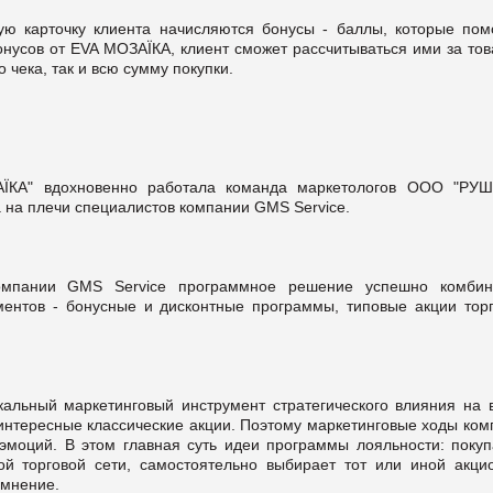
ую карточку клиента начисляются бонусы - баллы, которые пом
онусов от EVA МОЗАЇКА, клиент сможет рассчитываться ими за тов
 чека, так и всю сумму покупки.
ЇКА" вдохновенно работала команда маркетологов ООО "РУШ
 на плечи специалистов компании GMS Service.
омпании GMS Service программное решение успешно комбин
ентов - бонусные и дисконтные программы, типовые акции торг
альный маркетинговый инструмент стратегического влияния на 
 интересные классические акции. Поэтому маркетинговые ходы ком
эмоций. В этом главная суть идеи программы лояльности: покуп
ой торговой сети, самостоятельно выбирает тот или иной акци
 мнение.