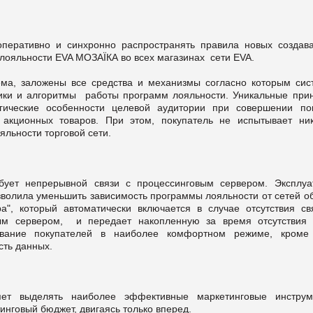
оперативно и синхронно распространять правила новых создав
лояльности EVA МОЗАЇКА во всех магазинах сети EVA.
а, заложены все средства и механизмы согласно которым сис
ники и алгоритмы работы программ лояльности. Уникальные при
гические особенности целевой аудитории при совершении пок
акционных товаров. При этом, покупатель не испытывает ник
льности торговой сети.
бует непрерывной связи с процессинговым сервером. Эксплуа
позволила уменьшить зависимость программы лояльности от сетей 
а", который автоматически включается в случае отсутствия св
ным сервером, и передает накопленную за время отсутствия 
вание покупателей в наиболее комфортном режиме, кроме 
сть данных.
яет выделять наиболее эффективные маркетинговые инструм
инговый бюджет, двигаясь только вперед.