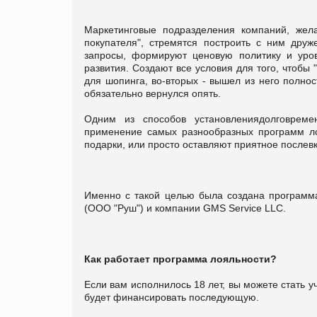
Маркетинговые подразделения компаний, жел
покупателя", стремятся построить с ним дру
запросы, формируют ценовую политику и уров
развития. Создают все условия для того, чтобы 
для шопинга, во-вторых - вышел из него полно
обязательно вернулся опять.
Одним из способов установлениядолговреме
применение самых разнообразных программ лоя
подарки, или просто оставляют приятное послевк
Именно с такой целью была создана программа
(ООО "Руш") и компании GMS Service LLC.
Как работает программа лояльности?
Если вам исполнилось 18 лет, вы можете стать 
будет финансировать последующую.