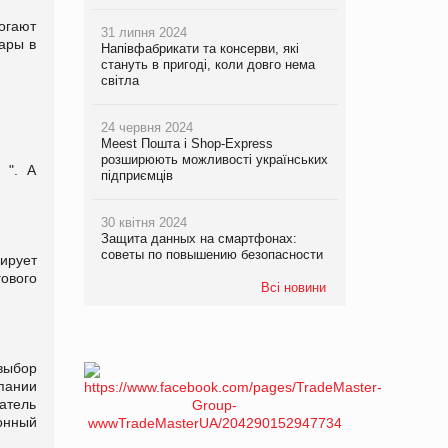
огают
31 липня 2024
ары в
Напівфабрикати та консерви, які
стануть в пригоді, коли довго нема
світла
24 червня 2024
Meest Пошта і Shop-Express
розширюють можливості українських
 ". А
підприємців
30 квітня 2024
Защита данных на смартфонах:
советы по повышению безопасности
ирует
ового
Всі новини
выбор
пании
атель
онный