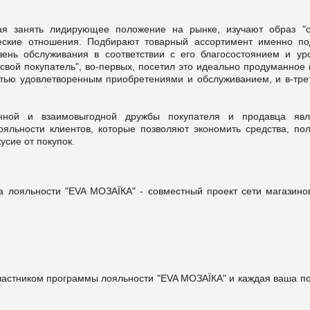
ая занять лидирующее положение на рынке, изучают образ "с
жеские отношения. Подбирают товарный ассортимент именно по
ень обслуживания в соответствии с его благосостоянием и ур
"свой ​​покупатель", во-первых, посетил это идеально продуманное
стью удовлетворенным приобретениями и обслуживанием, и в-трет
нной и взаимовыгодной дружбы покупателя и продавца явл
льности клиентов, которые позволяют экономить средства, пол
усие от покупок.
 лояльности "ЕVA МОЗАЇКА" - совместный проект сети магазино
участником программы лояльности "EVA МОЗАЇКА" и каждая ваша п