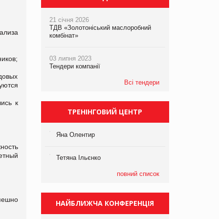
21 січня 2026
ТДВ «Золотоніський маслоробний
ализа
комбінат»
иков;
03 липня 2023
Тендери компанії
довых
Всі тендери
зуются
ись к
ТРЕНІНГОВИЙ ЦЕНТР
Яна Олентир
ность
ретный
Тетяна Ільєнко
повний список
пешно
НАЙБЛИЖЧА КОНФЕРЕНЦІЯ