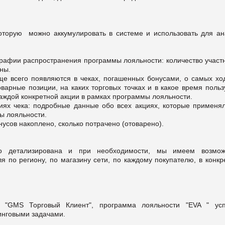
оторую можно аккумулировать в системе и использовать для ан
афии распространения программы лояльности: количество участн
ны.
ще всего появляются в чеках, погашенных бонусами, о самых хо
оварные позиции, на каких торговых точках и в какое время поль
аждой конкретной акции в рамках программы лояльности.
ях чека: подробные данные обо всех акциях, которые применял
ы лояльности.
усов накоплено, сколько потрачено (отоварено).
о детализирована и при необходимости, мы имеем возмож
я по региону, по магазину сети, по каждому покупателю, в конк
 "GMS Торговый Клиент", программа лояльности "EVA " ус
инговыми задачами.