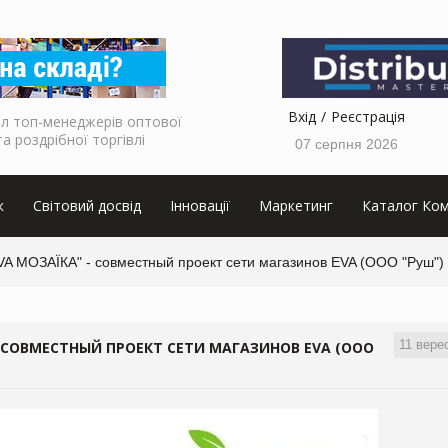
Вхід
Реєстрація
л топ-менеджерів оптової
та роздрібної торгівлі
07 серпня 2026
к
Світовий досвід
Інновації
Маркетинг
Каталог Ком
A МОЗАЇКА" - совместный проект сети магазинов EVA (ООО "Руш")
11 вере
 СОВМЕСТНЫЙ ПРОЕКТ СЕТИ МАГАЗИНОВ EVA (ООО