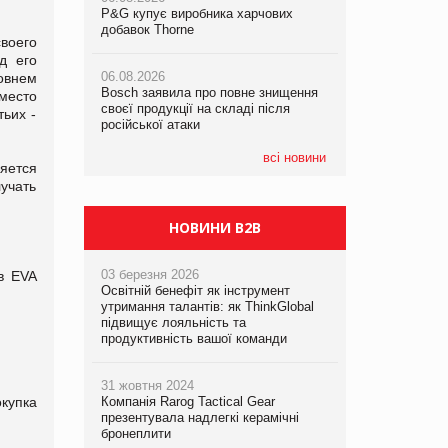
P&G купує виробника харчових
P&G купує виробника харчових
добавок Thorne
добавок Thorne
воего
05.08.2026
д его
Смачне поповнення дитячого меню:
06.08.2026
06.08.2026
овнем
у VARUS з’явилися новинки від ТМ
Bosch заявила про повне знищення
Bosch заявила про повне знищення
ТОКЕРИ
 место
своєї продукції на складі після
своєї продукції на складі після
ьих -
російської атаки
російської атаки
05.08.2026
Сергій Лісунов про заморожені
всі новини
яется
хлібобулочні вироби на
учать
PrivateLabel&FMCG Master 2026
НОВИНИ B2B
03 березня 2026
в EVA
Освітній бенефіт як інструмент
утримання талантів: як ThinkGlobal
підвищує лояльність та
продуктивність вашої команди
31 жовтня 2024
окупка
Компанія Rarog Tactical Gear
презентувала надлегкі керамічні
бронеплити