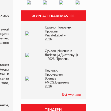
ЖУРНАЛ TRADEMASTER
аемых
Каталог Головних
темой
Проєктів
нципы
PrivateLabel –
упки,
2026
акого
Сучасні рішення в
Логістиці&Дистрибуції
– 2026. Травень
тация
обмена
Новинки.
язи и
Просування
связи
брендів
FMCG.Березень
того,
2026
Всі журнали
енты,
ТЕНДЕРИ