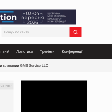
паній
Логістика
Тренінги
Конференції
 и компании GMS Service LLC
сня 2013