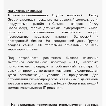
Л
огистик
а
компании
Торгово-промышленная Группа компаний
Fozzy
Group
развивает несколько направлений деятельности:
продуктовый ритейл («Сільпо», «Фора», Fozzy
Cash&Carry), фармацевтические супермаркеты «Біла
ромашка», персональная электроника rіngoo,
производство продуктов питания, банковский и
ресторанный бизнес. На сегодняшний день Группа
владеет свыше 600 торговыми объектами по всей
территории страны.
Под потребности розничного бизнеса компания
выстроила собственную логистику – РЦ, несколько
логистических площадок и собственный автопарк. В
развитии проектов логистики компания придерживается
курса автоматизации управления процессами. Для
оптимизации бизнес-процессов, связанных с движением
товаров в цепочке поставок, в Fozzy Group в настоящий
момент используются
IT
-решения
:
- На складских терминалах используется система