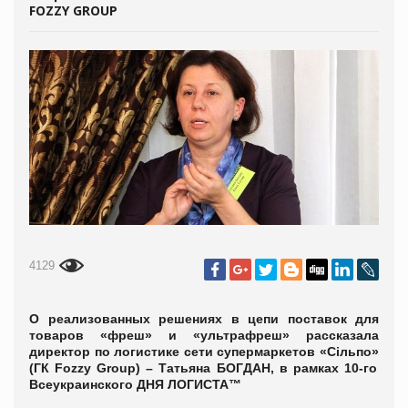
FOZZY GROUP
4129
О реализованных решениях
в цепи поставок для
товаров
«
фреш
»
и
«
ультрафреш
»
рассказала
директор по логистике сети супермаркетов
«Сільпо»
(Г
К Fozzy Group) – Татьяна БОГДАН, в рамках 10-го
Всеукраинского ДНЯ ЛОГИСТА™