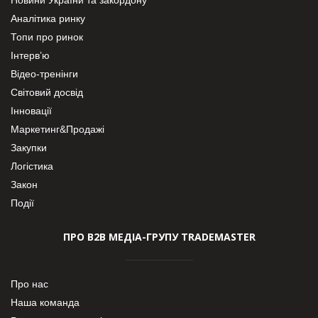
Аналітика ринку
Топи про ринок
Інтерв’ю
Відео-тренінги
Світовий досвід
Інновації
Маркетинг&Продажі
Закупки
Логістика
Закон
Події
ПРО В2В МЕДІА-ГРУПУ TRADEMASTER
Про нас
Наша команда