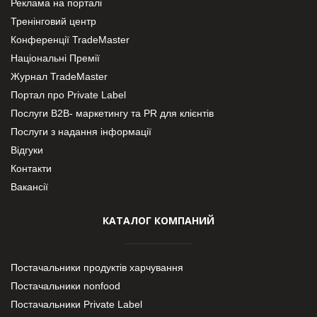
Реклама на порталі
Тренінговий центр
Конференції TradeMaster
Національні Премії
Журнал TradeMaster
Портал про Private Label
Послуги В2В- маркетингу та PR для клієнтів
Послуги з надання інформації
Відгуки
Контакти
Вакансії
КАТАЛОГ КОМПАНИЙ
Постачальники продуктів харчування
Постачальники nonfood
Постачальники Private Label