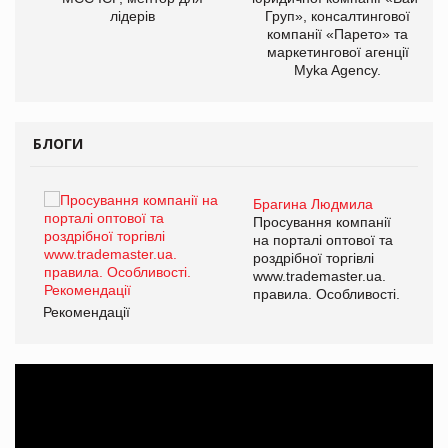
лідерів
Груп», консалтингової
компанії «Парето» та
маркетингової агенції
Myka Agency.
БЛОГИ
Брагина Людмила
ї
Просування компанії
а
на порталі оптової та
роздрібної торгівлі
www.trademaster.ua.
і.
правила. Особливості.
Рекомендації
Ре