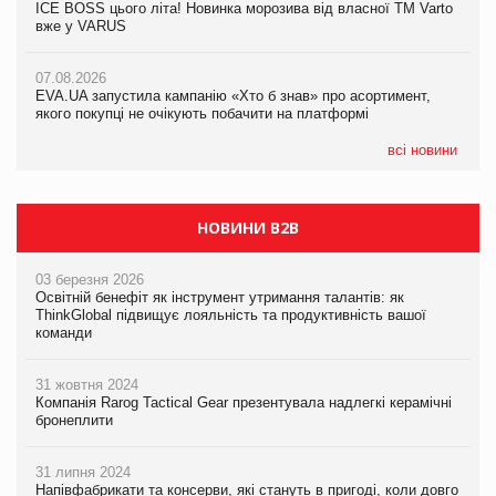
ICE BOSS цього літа! Новинка морозива від власної ТМ Varto
06.08.2026
вже у VARUS
Смачна новинка для хвостатих: у VARUS з’явилися паучі
07.08.2026
Varto Paw expert від власної ТМ Varto!
Франція заборонила рекламні дзвінки без згоди клієнтів
07.08.2026
EVA.UA запустила кампанію «Хто б знав» про асортимент,
05.08.2026
якого покупці не очікують побачити на платформі
Мережа супермаркетів VARUS купує мережу магазинів
формату convenience store КОЛО: об’єднана компанія
налічуватиме 374 магазини
всі новини
НОВИНИ B2B
03 березня 2026
Освітній бенефіт як інструмент утримання талантів: як
ThinkGlobal підвищує лояльність та продуктивність вашої
команди
31 жовтня 2024
Компанія Rarog Tactical Gear презентувала надлегкі керамічні
бронеплити
31 липня 2024
Напівфабрикати та консерви, які стануть в пригоді, коли довго