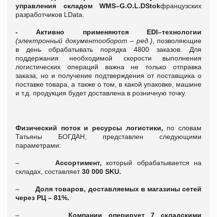
управления складом
WMS
–
G
.
O
.
L
.
D
Stok
французских
разработчиков LData.
-
А
ктивно применяются
EDI
–технологии
(электронный документооборот – ред.)
, позволяющие
в день обрабатывать порядка 4800 заказов. Для
поддержания необходимой скорости выполнения
логистических операций важна не только отправка
заказа, но и получение подтверждения от поставщика о
поставке товара, а также о том, в какой упаковке, машине
и т.д. продукция будет доставлена в розничную точку.
Физический поток и ресурсы логистики,
по словам
Татьяны БОГДАН, представлен следующими
параметрами:
–
Ассортимент,
который обрабатывается на
складах, составляет
30 000 SKU.
–
Доля товаров, доставляемых в магазины сетей
через РЦ – 81%.
–
Компании оперирует 7 складскими