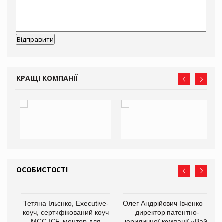
КРАЩІ КОМПАНІЇ
ОСОБИСТОСТІ
,
Тетяна Ільєнко, Executive-
Олег Андрійович Івченко —
ОВ
коуч, сертифікований коуч
директор патентно-
МСС ICF, ментор для
юридичної компанії «Вайз