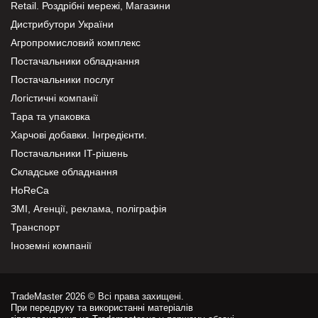
Retail. Роздрібні мережі, Магазини
Дистрибутори України
Агропромисловий комплекс
Постачальники обладнання
Постачальники послуг
Логістичні компанії
Тара та упаковка
Харчові добавки. Інгредієнти.
Постачальники IT-рішень
Складське обладнання
HoReCa
ЗМІ, Агенції, реклама, поліграфія
Транспорт
Іноземні компанії
TradeMaster 2026 © Всі права захищені.
При передруку та використанні матеріалів