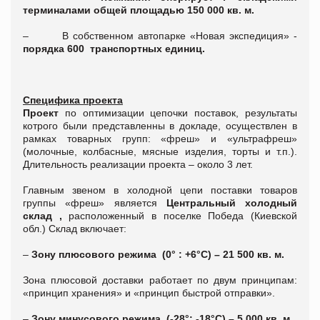
терминалами общей площадью 150 000 кв. м.
– В собственном автопарке «Новая экспедиция» -
порядка 600 транспортных единиц.
Специфика проекта
Проект
по оптимизации цепочки поставок, результаты
котрого были представленны в докладе, осуществлен в
рамках товарных групп: «фреш» и «ультрафреш»
(молочные, колбасные, мясные изделия, торты и т.п.).
Длительность реализации проекта – около 3 лет.
Главным звеном в холодной цепи поставки товаров
группы «фреш» является
Центральный холодный
склад ,
расположенный в поселке Победа (Киевской
обл.) Склад включает:
–
Зону плюсового режима (0° : +6°С) – 21 500 кв. м.
Зона плюсовой доставки работает по двум принципам:
«принцип хранения» и «принцип быстрой отправки».
–
Зону минусового режима (-28°: -18°С) – 5 000 кв. м.