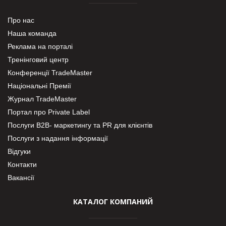
Про нас
Наша команда
Реклама на порталі
Тренінговий центр
Конференції TradeMaster
Національні Премії
Журнал TradeMaster
Портал про Private Label
Послуги В2В- маркетингу та PR для клієнтів
Послуги з надання інформації
Відгуки
Контакти
Вакансії
КАТАЛОГ КОМПАНИЙ