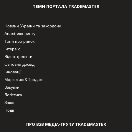
ТЕМИ ПОРТАЛА TRADEMASTER
Новини України та закордону
Аналітика ринку
Топи про ринок
Інтерв’ю
Відео-тренінги
Світовий досвід
Інновації
Маркетинг&Продажі
Закупки
Логістика
Закон
Події
ПРО В2В МЕДІА-ГРУПУ TRADEMASTER