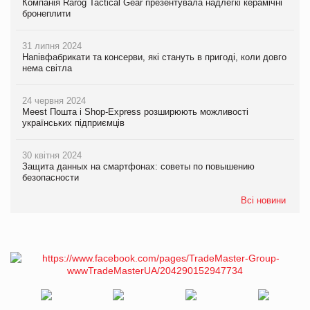
Компанія Rarog Tactical Gear презентувала надлегкі керамічні
бронеплити
31 липня 2024
Напівфабрикати та консерви, які стануть в пригоді, коли довго
нема світла
24 червня 2024
Meest Пошта і Shop-Express розширюють можливості
українських підприємців
30 квітня 2024
Защита данных на смартфонах: советы по повышению
безопасности
Всі новини