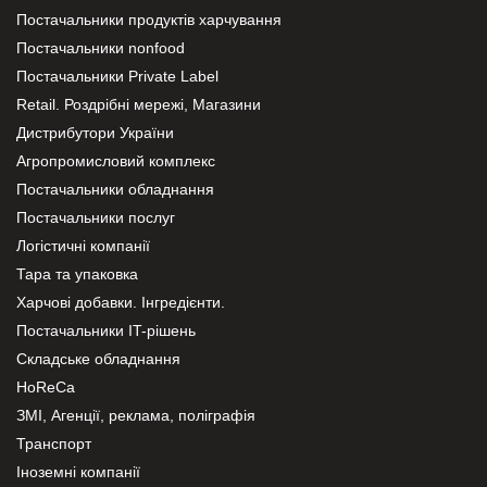
Постачальники продуктів харчування
Постачальники nonfood
Постачальники Private Label
Retail. Роздрібні мережі, Магазини
Дистрибутори України
Агропромисловий комплекс
Постачальники обладнання
Постачальники послуг
Логістичні компанії
Тара та упаковка
Харчові добавки. Інгредієнти.
Постачальники IT-рішень
Складське обладнання
HoReCa
ЗМІ, Агенції, реклама, поліграфія
Транспорт
Іноземні компанії