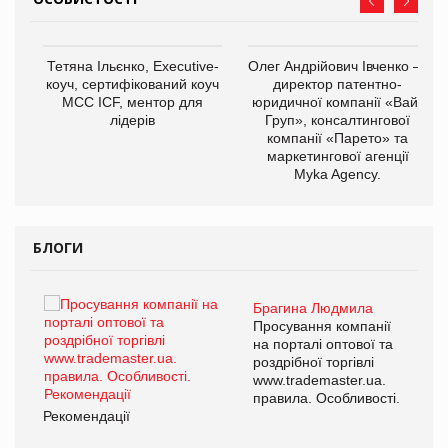
,
Тетяна Ільєнко, Executive-
Олег Андрійович Івченко —
ОВ
коуч, сертифікований коуч
директор патентно-
МСС ICF, ментор для
юридичної компанії «Вайз
лідерів
Груп», консалтингової
компанії «Парето» та
маркетингової агенції
Myka Agency.
БЛОГИ
Брагина Людмила
ї
Просування компанії
а
на порталі оптової та
роздрібної торгівлі
www.trademaster.ua.
і.
правила. Особливості.
Рекомендації
Ре