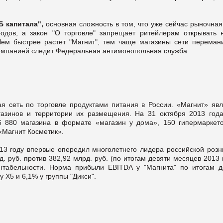
 капитала",
основная сложность в том, что уже сейчас рыночная
родов, а закон "О торговле" запрещает ритейлерам открывать 
Чем быстрее растет "Магнит", тем чаще магазины сети переман
 компанией следит Федеральная антимонопольная служба.
я сеть по торговле продуктами питания в России. «Магнит» явл
газинов и территории их размещения. На 31 октября 2013 года
6 880 магазина в формате «магазин у дома», 150 гипермаркето
«Магнит Косметик».
013 году впервые опередил многолетнего лидера российской розн
д. руб. против 382,92 млрд. руб. (по итогам девяти месяцев 2013 
нтабельности. Норма прибыли EBITDA у "Магнита" по итогам д
 X5 и 6,1% у группы "Дикси".