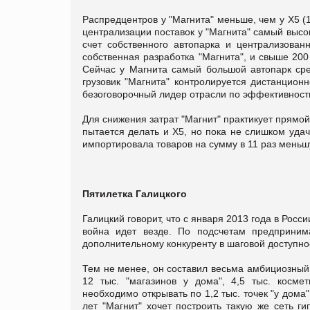
Распредцентров у "Магнита" меньше, чем у X5 (
централизации поставок у "Магнита" самый высок
счет собственного автопарка и централизова
собственная разработка "Магнита", и свыше 20
Сейчас у Магнита самый большой автопарк сред
грузовик "Магнита" контролируется дистанцион
безоговорочный лидер отрасли по эффективности
Для снижения затрат "Магнит" практикует прямой
пытается делать и Х5, но пока не слишком уда
импортировала товаров на сумму в 11 раз меньш
Пятилетка Галицкого
Галицкий говорит, что с января 2013 года в Росси
война идет везде. По подсчетам предприним
дополнительному конкуренту в шаговой доступно
Тем не менее, он составил весьма амбициозный 
12 тыс. "магазинов у дома", 4,5 тыс. косме
необходимо открывать по 1,2 тыс. точек "у дома"
лет "Магнит" хочет построить такую же сеть ги