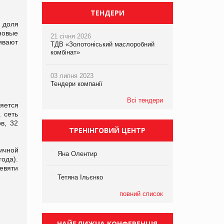
ТЕНДЕРИ
 доля
новые
21 січня 2026
ивают
ТДВ «Золотоніський маслоробний
комбінат»
03 липня 2023
Тендери компанії
Всі тендери
яется
 сеть
в, 32
ТРЕНІНГОВИЙ ЦЕНТР
ичной
Яна Олентир
года).
евяти
Тетяна Ільєнко
повний список
НАЙБЛИЖЧА КОНФЕРЕНЦІЯ