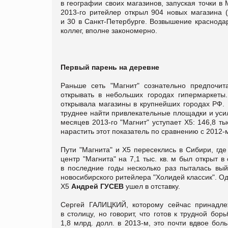
в географии своих магазинов, запуская точки в 
2013-го ритейлер открыл 904 новых магазина (
и 30 в Санкт-Петербурге. Возвышение краснода
коллег, вполне закономерно.
Первый парень на деревне
Раньше сеть "Магнит" сознательно предпочит
открывать в небольших городах гипермаркеты.
открывала магазины в крупнейших городах РФ. 
труднее найти привлекательные площадки и усил
месяцев 2013-го "Магнит" уступает Х5: 146,8 ты
нарастить этот показатель по сравнению с 2012-
Пути "Магнита" и X5 пересеклись в Сибири, гд
центр "Магнита" на 7,1 тыс. кв. м был открыт в
в последние годы несколько раз пыталась вый
новосибирского ритейлера "Холидей классик". О
X5
Андрей ГУСЕВ
ушел в отставку.
Сергей ГАЛИЦКИЙ, которому сейчас принадлеж
в столицу, но говорит, что готов к трудной бо
1,8 млрд. долл. в 2013-м, это почти вдвое боль