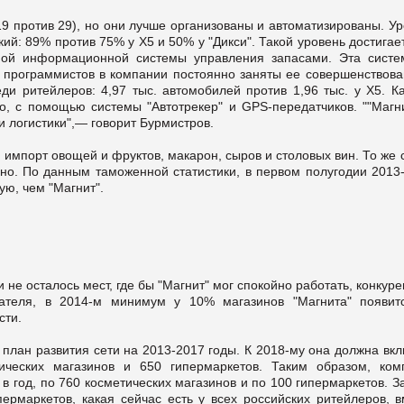
19 против 29), но они лучше организованы и автоматизированы. У
ий: 89% против 75% у X5 и 50% у "Дикси". Такой уровень достигае
нной информационной системы управления запасами. Эта сист
0 программистов в компании постоянно заняты ее совершенствова
и ритейлеров: 4,97 тыс. автомобилей против 1,96 тыс. у Х5. К
но, с помощью системы "Автотрекер" и GPS-передатчиков. ""Магн
 логистики",— говорит Бурмистров.
 импорт овощей и фруктов, макарон, сыров и столовых вин. То же
чно. По данным таможенной статистики, в первом полугодии 2013-
ую, чем "Магнит".
и не осталось мест, где бы "Магнит" мог спокойно работать, конкур
ателя, в 2014-м минимум у 10% магазинов "Магнита" появит
сти.
план развития сети на 2013-2017 годы. К 2018-му она должна вк
тических магазинов и 650 гипермаркетов. Таким образом, ком
 в год, по 760 косметических магазинов и по 100 гипермаркетов. З
пермаркетов, какая сейчас есть у всех российских ритейлеров, 