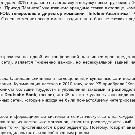
лрд. долл. 30% потрачено на логистику и покупку новых грузовиков,
. "Приход "Магнита" уже взвинтил арендные ставки в столице, ко
В, генеральный директор компании "Infoline-Аналитика".
Ч
т" спешно меняет ассортимент, вводит в него больше свежих прод
 выразился на одной из конференций для инвесторов представ
сети), является "жизненно важной, но несексуальной задней ча
 росла благодаря слияниям и поглощениям, и купленные сети пост
ании. Кульминация настала в 2010 году, когда Х5 приобрела "Коп
озникли большие трудности в управлении заказами и распредел
к Deutsche Bank
, говорит, что Х5 так и не удалось консолидиро
нных сетей, которые никогда не были по-настоящему интегрирова
 свои информационные системы и логистическую сеть на каждом 
вангард из нескольких магазинов, строится распределительный ц
вые точки пристегиваются к распредцентру. Поэтому, говорит
ана
 приходилось гнаться за собственным ростом.