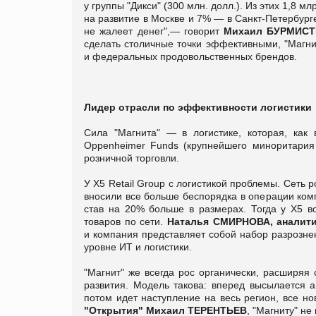
у группы "Дикси" (300 млн. долл.). Из этих 1,8 м
на развитие в Москве и 7% — в Санкт-Петербурге
не жалеет денег",— говорит
Михаил БУРМИСТРО
сделать столичные точки эффективными, "Магни
и федеральных продовольственных брендов.
Лидер отрасли по эффективности логистики
Сила "Магнита" — в логистике, которая, как
Oppenheimer Funds (крупнейшего миноритария 
розничной торговли.
У Х5 Retail Group с логистикой проблемы. Сеть
вносили все больше беспорядка в операции комп
став на 20% больше в размерах. Тогда у Х5 в
товаров по сети.
Наталья СМИРНОВА, аналити
и компания представляет собой набор разрозне
уровне ИТ и логистики.
"Магнит" же всегда рос органически, расширяя
развития. Модель такова: вперед высылается а
потом идет наступление на весь регион, все но
"Открытия" Михаил ТЕРЕНТЬЕВ
, "Магниту" не