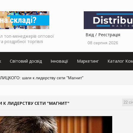
Вхід
Реєстрація
л топ-менеджерів оптової
та роздрібної торгівлі
08 серпня 2026
к
Світовий досвід
Інновації
Маркетинг
Каталог Ком
ЛИЦКОГО: шаги к лидерству сети "Магнит"
22 сі
И К ЛИДЕРСТВУ СЕТИ "МАГНИТ"