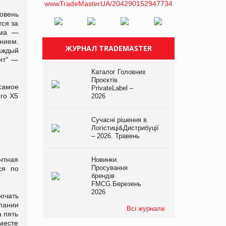
ровень
тся за
ема —
нием.
ЖУРНАЛ TRADEMASTER
аждый
ит" —
Каталог Головних
Проєктів
 самое
PrivateLabel –
го Х5
2026
Сучасні рішення в
Логістиці&Дистрибуції
– 2026. Травень
ентная
Новинки.
Просування
ся по
брендів
FMCG.Березень
2026
лючать
пании
Всі журнали
а пять
вместе