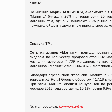
взятых.
По мнению
Марии КОЛБИНОЙ, аналитика "ВТБ
"Магнита" близка к 25% на территории 20 го
магазины там, где они занимают 25% рынка. 
покупателей друг у друга и тем пристальнее за
Справка ТМ:
Сеть магазинов «Магнит»
- ведущая рознична
лидером по количеству продовольственных ма
компании включала 7 739 магазинов, из них: 
магазинов «Магнит Семейный» и 677 магазинов 
Благодаря агрессивной экспансии "Магнит" в 2
торговли X5 Retail Group с оборотом 417,18 млр
При этом "Магнит" обошел конкурентов по ре
месяцев 2013 года составила 10,1% против 6,9% у
По материалам:
kommersant.ru