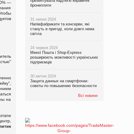
презентувала надлегкі керамічні
 10% —
бронеплити
мпания
тобы
уктов
31 липня 2024
Напівфабрикати та консерви, які
стануть в пригоді, коли довго нема
світла
24 червня 2024
Meest Пошта і Shop-Express
итель
розширюють можливості українських
стью"
підприємців
30 квітня 2024
епенно
Защита данных на смартфонах:
ейку",
советы по повышению безопасности
ением
ваться
Всі новини
ны на
этапе
ентр,
литик