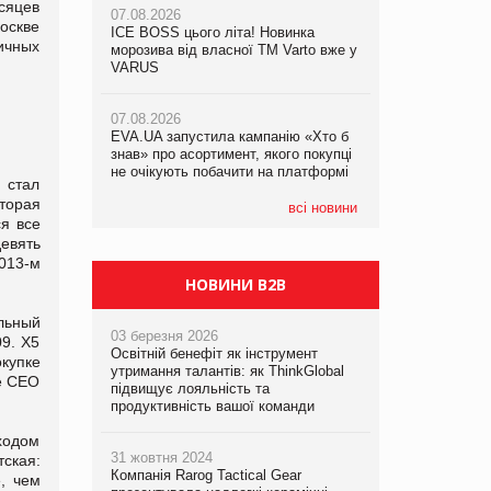
есяцев
07.08.2026
оскве
ICE BOSS цього літа! Новинка
06.08.2026
ичных
07.08.2026
морозива від власної ТМ Varto вже у
Смачна новинка для хвостатих: у
Франція заборонила рекламні дзвінки
VARUS
VARUS з’явилися паучі Varto Paw
без згоди клієнтів
expert від власної ТМ Varto!
07.08.2026
EVA.UA запустила кампанію «Хто б
05.08.2026
знав» про асортимент, якого покупці
Мережа супермаркетів VARUS купує
не очікують побачити на платформі
мережу магазинів формату
 стал
convenience store КОЛО: об’єднана
торая
компанія налічуватиме 374 магазини
всі новини
я все
девять
2013-м
НОВИНИ B2B
льный
03 березня 2026
09. Х5
Освітній бенефіт як інструмент
купке
утримання талантів: як ThinkGlobal
ее СЕО
підвищує лояльність та
продуктивність вашої команди
ходом
31 жовтня 2024
тская:
Компанія Rarog Tactical Gear
е, чем