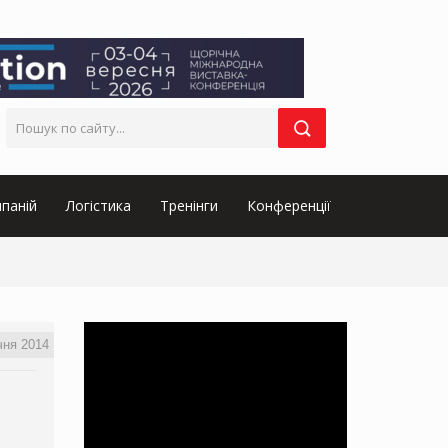
паній
Логістика
Тренінги
Конференції
чня 2014