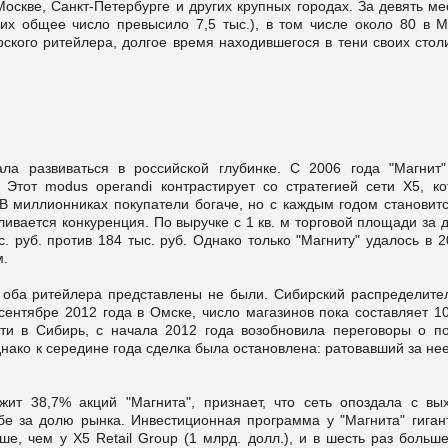
Москве, Санкт-Петербурге и других крупных городах. За девять м
их общее число превысило 7,5 тыс.), в том числе около 80 в М
рского ритейлера, долгое время находившегося в тени своих стол
ала развиваться в российской глубинке. С 2006 года "Магнит"
 Этот modus operandi контрастирует со стратегией сети X5, ко
В миллионниках покупатели богаче, но с каждым годом становитс
ивается конкуренция. По выручке с 1 кв. м торговой площади за 
с. руб. против 184 тыс. руб. Однако только "Магниту" удалось в 
м.
е оба ритейлера представлены не были. Сибирский распределите
 сентябре 2012 года в Омске, число магазинов пока составляет 1
ти в Сибирь, с начала 2012 года возобновила переговоры о по
днако к середине года сделка была остановлена: ратовавший за н
ит 38,7% акций "Магнита", признает, что сеть опоздала с вы
рьбе за долю рынка. Инвестиционная программа у "Магнита" гиган
ше, чем у X5 Retail Group (1 млрд. долл.), и в шесть раз больш