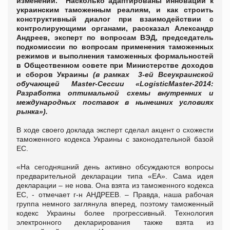
изменений. Насколько адаптированы инновации к
украинским таможенным реалиям, и как строить
конструктивный диалог при взаимодействии с
контролирующими органами, рассказал Александр
Андреев, эксперт по вопросам ВЭД, председатель
подкомиссии по вопросам применения таможенных
режимов и выполнения таможенных формальностей
в Общественном совете при Министерстве доходов
и сборов Украины
(в рамках 3-ей Всеукраинской
обучающей Master-Cессии «LogisticMaster-2014:
Разработка оптимальной схемы внутренних и
международных поставок в нынешних условиях
рынка»).
В ходе своего доклада эксперт сделал акцент о схожести
таможенного кодекса Украины с законодательной базой
ЕС.
«На сегодняшний день активно обсуждаются вопросы
предварительной декларации типа «ЕА». Сама идея
декларации – не нова. Она взята из таможенного кодекса
ЕС, - отмечает г-н АНДРЕЕВ. – Правда, наша рабочая
группа немного заглянула вперед, поэтому таможенный
кодекс Украины более прогрессивный. Технология
электронного декларирования также взята из