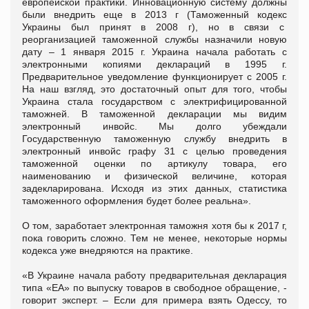
европейской практики. Инновационную систему должны
были внедрить еще в 2013 г (Таможенный кодекс
Украины был принят в 2008 г), но в связи с
реорганизацией таможенной службы назначили новую
дату – 1 января 2015 г. Украина начала работать с
электронными копиями деклараций в 1995 г.
Предварительное уведомление функционирует с 2005 г.
На наш взгляд, это достаточный опыт для того, чтобы
Украина стала государством с электрифицированной
таможней. В таможенной декларации мы видим
электронный инвойс. Мы долго убеждали
Государственную таможенную службу внедрить в
электронный инвойс графу 31 с целью проведения
таможенной оценки по артикулу товара, его
наименованию и физической величине, которая
задекларирована. Исходя из этих данных, статистика
таможенного оформления будет более реальна».
О том, заработает электронная таможня хотя бы к 2017 г,
пока говорить сложно. Тем не менее, некоторые нормы
кодекса уже внедряются на практике.
«В Украине начала работу предварительная декларация
типа «ЕА» по выпуску товаров в свободное обращение, -
говорит эксперт. – Если для примера взять Одессу, то