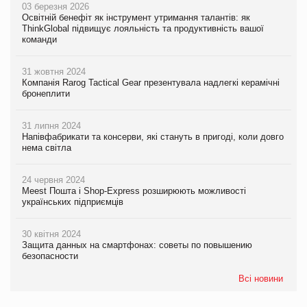
03 березня 2026
Освітній бенефіт як інструмент утримання талантів: як
ThinkGlobal підвищує лояльність та продуктивність вашої
команди
31 жовтня 2024
Компанія Rarog Tactical Gear презентувала надлегкі керамічні
бронеплити
31 липня 2024
Напівфабрикати та консерви, які стануть в пригоді, коли довго
нема світла
24 червня 2024
Meest Пошта і Shop-Express розширюють можливості
українських підприємців
30 квітня 2024
Защита данных на смартфонах: советы по повышению
безопасности
Всі новини