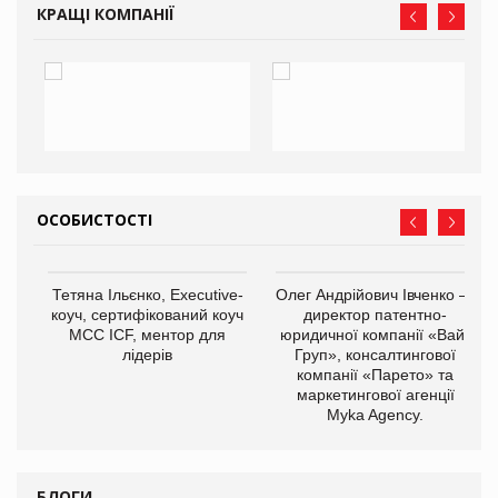
КРАЩІ КОМПАНІЇ
ОСОБИСТОСТІ
,
Тетяна Ільєнко, Executive-
Олег Андрійович Івченко —
ОВ
коуч, сертифікований коуч
директор патентно-
МСС ICF, ментор для
юридичної компанії «Вайз
лідерів
Груп», консалтингової
компанії «Парето» та
маркетингової агенції
Myka Agency.
БЛОГИ