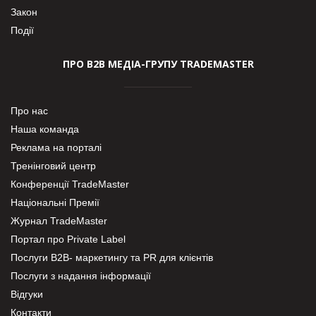
Закон
Події
ПРО В2В МЕДІА-ГРУПУ TRADEMASTER
Про нас
Наша команда
Реклама на порталі
Тренінговий центр
Конференції TradeMaster
Національні Премії
Журнал TradeMaster
Портал про Private Label
Послуги В2В- маркетингу та PR для клієнтів
Послуги з надання інформації
Відгуки
Контакти