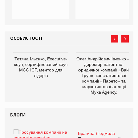
ОСОБИСТОСТІ
,
Тетяна Ільєнко, Executive-
Олег Андрійович Івченко —
ОВ
коуч, сертифікований коуч
директор патентно-
МСС ICF, ментор для
юридичної компанії «Вайз
лідерів
Груп», консалтингової
компанії «Парето» та
маркетингової агенції
Myka Agency.
БЛОГИ
Брагина Людмила