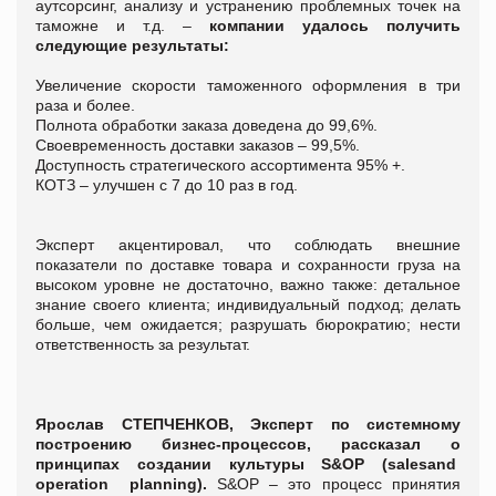
аутсорсинг, анализу и устранению проблемных точек на
таможне и т.д. –
компании удалось получить
следующие результаты:
Увеличение скорости таможенного оформления в три
раза и более.
Полнота обработки заказа доведена до 99,6%.
Своевременность доставки заказов – 99,5%.
Доступность стратегического ассортимента 95% +.
КОТЗ – улучшен с 7 до 10 раз в год.
Эксперт акцентировал, что соблюдать внешние
показатели по доставке товара и сохранности груза на
высоком уровне не достаточно, важно также: детальное
знание своего клиента; индивидуальный подход; делать
больше, чем ожидается; разрушать бюрократию; нести
ответственность за результат.
Ярослав СТЕПЧЕНКОВ, Эксперт по системному
построению бизнес-процессов, рассказал о
принципах создании культуры
S
&
OP
(
sales
and
operation
planning
).
S&OP – это процесс принятия