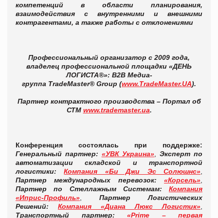
компетенций в области планирования,
взаимодействия с внутренними и внешними
контрагентами, а также работы с отклонениями
Профессиональный организатор с 2009 года,
владелец профессиональной площадки «ДЕНЬ
ЛОГИСТА®»: В2В Медиа-
группа TradeMaster® Group (
www.TradeMaster.UA
).
Партнер контрактного производства – Портал об
СТМ
www.trademaster.ua
.
Конференция состоялась при поддержке:
Генеральный партнер:
«УВК Украина»
,
Эксперт по
автоматизации складской и транспортной
логистики:
Компания «Би Джи Эс Солюшнс»
,
Партнер международных перевозок:
«Корсель»
,
Партнер по Стеллажным Системам:
Компания
«Иприс-Профиль»
,
Партнер Логистических
Решений:
Компания «Диана Люкс Логистик»
,
Транспортный партнер:
«
Prime
– первая