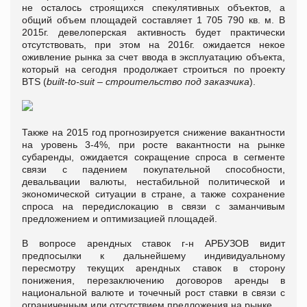
не осталось строящихся спекулятивных объектов, а
общий объем площадей составляет 1 705 790 кв. м. В
2015г. девелоперская активность будет практически
отсутствовать, при этом на 2016г. ожидается некое
оживление рынка за счет ввода в эксплуатацию объекта,
который на сегодня продолжает строиться по проекту
BTS (
built
-
to
-
suit
– строительство под заказчика
).
Также на 2015 год прогнозируется снижение вакантности
на уровень 3-4%, при росте вакантности на рынке
субаренды, ожидается сокращение спроса в сегменте
связи с падением покупательной способности,
девальвации валюты, нестабильной политической и
экономической ситуации в стране, а также сохранение
спроса на передислокацию в связи с заманчивым
предложением и оптимизацией площадей.
В вопросе арендных ставок г-н АРБУЗОВ видит
предпосылки к дальнейшему индивидуальному
пересмотру текущих арендных ставок в сторону
понижения, перезаключению договоров аренды в
национальной валюте и точечный рост ставки в связи с
ограниченным или отсутствием предложения на рынке.