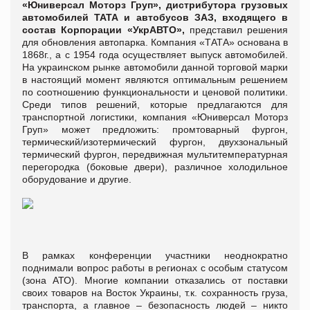
«Юниверсал Моторз Груп», дистрибутора грузовых
автомобилей ТАТА и автобусов ЗАЗ, входящего в
состав Корпорации «УкрАВТО»,
представил решения
для обновления автопарка. Компания «ТАТА» основана в
1868г., а с 1954 года осуществляет выпуск автомобилей.
На украинском рынке автомобили данной торговой марки
в настоящий момент являются оптимальным решением
по соотношению функциональности и ценовой политики.
Среди типов решений, которые предлагаются для
транспортной логистики, компания «Юниверсал Моторз
Груп» может предложить: промтоварный фургон,
термический/изотермический фургон, двухзональный
термический фургон, передвижная мультитемпературная
перегородка (боковые двери), различное холодильное
оборудование и другие.
В рамках конференции участники неоднократно
поднимали вопрос работы в регионах с особым статусом
(зона АТО). Многие компании отказались от поставки
своих товаров на Восток Украины, т.к. сохранность груза,
транспорта, а главное – безопасность людей – никто