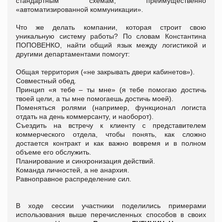
стандартным схемам, преимущественно
«автоматизированной коммуникации».
Что же делать компании, которая строит свою
уникальную систему работы? По словам Константина
ПОПОВЕНКО, найти общий язык между логистикой и
другими департаментами помогут:
Общая территория («не закрывать двери кабинетов»).
Совместный обед.
Принцип «я тебе – ты мне» (я тебе помогаю достичь
твоей цели, а ты мне помогаешь достичь моей).
Поменяться ролями (например, функционал логиста
отдать на день коммерсанту, и наоборот).
Съездить на встречу к клиенту с представителем
коммерческого отдела, чтобы понять, как сложно
достается контракт и как важно вовремя и в полном
объеме его обслужить.
Планирование и синхронизация действий.
Команда личностей, а не анархия.
Равноправное распределение сил.
В ходе сессии участники поделились примерами
использования выше перечисленных способов в своих