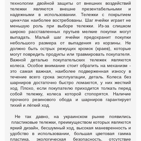
технологии двойной защиты от внешних воздействий
тележки являются внешне презентабельными и
надежными в использовании. Тележки с покрытием
цинк+лак наиболее востребованы. Шаг ячейки играет не
меньшую роль при выборе тележки. Из-за слишком
широко расставленных прутьев мелкие покупки могут
выпадать. Малый шаг ячейки предохранит покупки
небольшого размера от выпадения из корзины. Не
должно быть острых режущих кромок (краев), которые
могут повредить продукты или травмировать покупателя.
Важной деталью покупательских тележек являются
колеса. Особое внимание стоит обратить на механизм -
это самая важная, наиболее подверженная износу в
течение всего срока эксплуатации, деталь. Колеса без
шарниров достаточно быстро ломаются, у них жесткий
ход. Плохо, если покупателю приходится толкать перед
собой тележку, колеса которой стопорятся. Наличие
прочного резинового обода и шарниров гарантирует
тихий и лёгкий ход.
Не так давно, на украинском рынке появились
пластиковые тележки, преимуществом которых являются
яркий дизайн, бесшумный ход, высокая маневренность и
удобство в использовании, большая цветовая гамма
пластика, экологическая безопасность, отсутствие