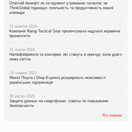
Освітній бенефіт як інструмент утримання талантів: як
ThinkGlobal підвищує лояльність та продуктивність вашої
команди
31 жовтня 2024
Компанія Rarog Tactical Gear презентувала надлегкі керамічні
бронеплити
31 липня 2024
Напівфабрикати та консерви, які стануть в пригоді, коли довго
нема світла
24 червня 2024
Meest Пошта і Shop-Express розширюють можливості
українських підприємців
30 квітня 2024
Защита данных на смартфонах: советы по повышению
безопасности
Всі новини