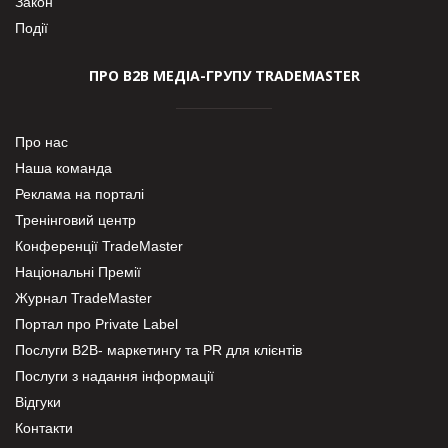
Закон
Події
ПРО В2В МЕДІА-ГРУПУ TRADEMASTER
Про нас
Наша команда
Реклама на порталі
Тренінговий центр
Конференції TradeMaster
Національні Премії
Журнал TradeMaster
Портал про Private Label
Послуги В2В- маркетингу та PR для клієнтів
Послуги з надання інформації
Відгуки
Контакти