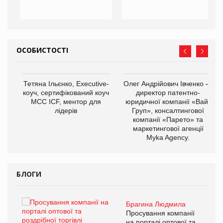
ОСОБИСТОСТІ
,
Тетяна Ільєнко, Executive-
Олег Андрійович Івченко —
ОВ
коуч, сертифікований коуч
директор патентно-
МСС ICF, ментор для
юридичної компанії «Вайз
лідерів
Груп», консалтингової
компанії «Парето» та
маркетингової агенції
Myka Agency.
БЛОГИ
Брагина Людмила
ї
Просування компанії
а
на порталі оптової та