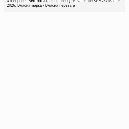
3-4 вересня Виставки та конференції PrivateLabel&FMCG Master-
2026: Власна марка - Власна перевага