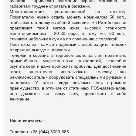
Флажок – привлечет внимание охраны магазина, по
габаритам труднее спрятать в багажник.
Монетоприемник, установленный на тележку.
Покупателю нужно отдать монету номиналом 50 коп.,
чтобы взять тележку из общей «связки». Но Ритейлеры не
практикуют такой метод из-за высокой стоимости
монетоприемника - 20-30 евро, к тому же, 50 коп.,
слишком небольшая сумма по сравнению с тележкой.
Пост охраны - самый надежный способ защить тележек
от краж на выезде с парковки.
Тележки и корзины в торговом зале, за счёт правильно
применённых маркетинговых технологий, способно
окупить себя и даже приносить прибыль. Для достижения
этого, достаточно использовать тележку как
рекламоноситель - оборудовать специальными ручками и
панелями. У такого вида рекламы есть огромное
преимущество, в отличие от статичных POS-материалов,
она движется по всему залу, привлекает к себе
внимание.
Наши контакты:
Телефон: +38 (044) 3000-583