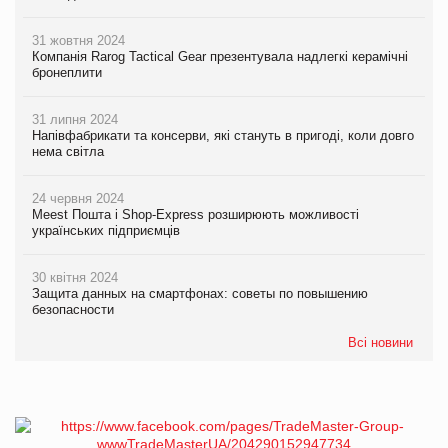
31 жовтня 2024
Компанія Rarog Tactical Gear презентувала надлегкі керамічні
бронеплити
31 липня 2024
Напівфабрикати та консерви, які стануть в пригоді, коли довго
нема світла
24 червня 2024
Meest Пошта і Shop-Express розширюють можливості
українських підприємців
30 квітня 2024
Защита данных на смартфонах: советы по повышению
безопасности
Всі новини