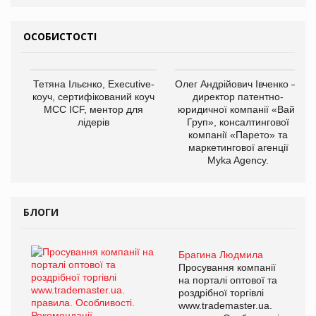
ОСОБИСТОСТІ
Тетяна Ільєнко, Executive-
Олег Андрійович Івченко —
коуч, сертифікований коуч
директор патентно-
МСС ICF, ментор для
юридичної компанії «Вайз
лідерів
Груп», консалтингової
компанії «Парето» та
маркетингової агенції
Myka Agency.
БЛОГИ
Брагина Людмила
Просування компанії
на порталі оптової та
роздрібної торгівлі
www.trademaster.ua.