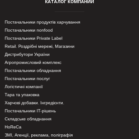
КАТАЛОГ КОМПАНИЙ
Постачальники продуктів харчування
Постачальники nonfood
Постачальники Private Label
Retail. Роздрібні мережі, Магазини
Дистрибутори України
Агропромисловий комплекс
Постачальники обладнання
Постачальники послуг
Логістичні компанії
Тара та упаковка
Харчові добавки. Інгредієнти.
Постачальники IT-рішень
Складське обладнання
HoReCa
ЗМІ, Агенції, реклама, поліграфія