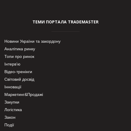
ТЕМИ ПОРТАЛА TRADEMASTER
Новини України та закордону
Аналітика ринку
Топи про ринок
Інтерв’ю
Відео-тренінги
Світовий досвід
Інновації
Маркетинг&Продажі
Закупки
Логістика
Закон
Події