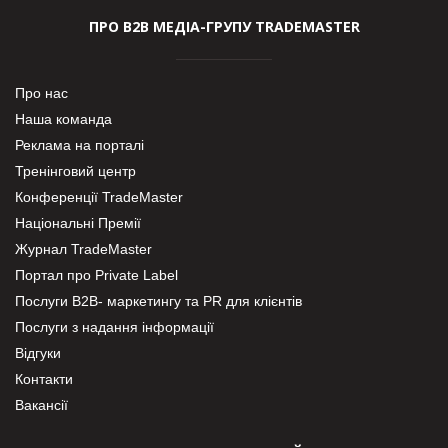
ПРО В2В МЕДІА-ГРУПУ TRADEMASTER
Про нас
Наша команда
Реклама на порталі
Тренінговий центр
Конференції TradeMaster
Національні Премії
Журнал TradeMaster
Портал про Private Label
Послуги В2В- маркетингу та PR для клієнтів
Послуги з надання інформації
Відгуки
Контакти
Вакансії