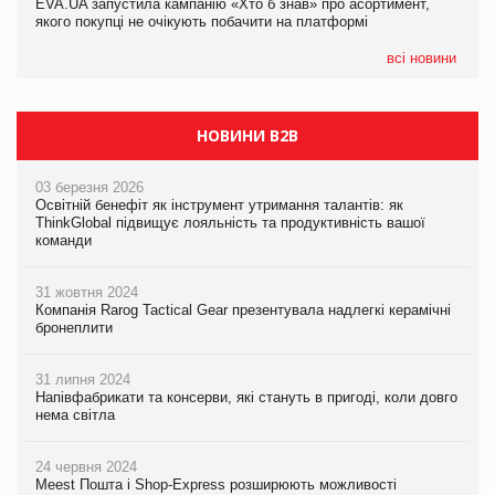
EVA.UA запустила кампанію «Хто б знав» про асортимент,
05.08.2026
якого покупці не очікують побачити на платформі
Мережа супермаркетів VARUS купує мережу магазинів
формату convenience store КОЛО: об’єднана компанія
налічуватиме 374 магазини
всі новини
НОВИНИ B2B
03 березня 2026
Освітній бенефіт як інструмент утримання талантів: як
ThinkGlobal підвищує лояльність та продуктивність вашої
команди
31 жовтня 2024
Компанія Rarog Tactical Gear презентувала надлегкі керамічні
бронеплити
31 липня 2024
Напівфабрикати та консерви, які стануть в пригоді, коли довго
нема світла
24 червня 2024
Meest Пошта і Shop-Express розширюють можливості