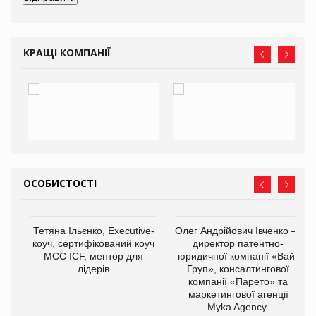
КРАЩІ КОМПАНІЇ
ОСОБИСТОСТІ
,
Тетяна Ільєнко, Executive-
Олег Андрійович Івченко —
ОВ
коуч, сертифікований коуч
директор патентно-
МСС ICF, ментор для
юридичної компанії «Вайз
лідерів
Груп», консалтингової
компанії «Парето» та
маркетингової агенції
Myka Agency.