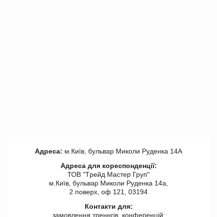
Адреса:
м.Київ, бульвар Миколи Руденка 14А
Адреса для кореспонденції:
ТОВ "Tрейд Мастер Груп"
м.Київ, бульвар Миколи Руденка 14а,
2 поверх, оф 121, 03194
Контакти для:
замовлення треннгів, конференцій: