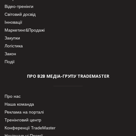
Відео-тренінги
Світовий досвід
Інновації
Маркетинг&Продажі
Закупки
Логістика
Закон
Події
ПРО В2В МЕДІА-ГРУПУ TRADEMASTER
Про нас
Наша команда
Реклама на порталі
Тренінговий центр
Конференції TradeMaster
Національні Премії