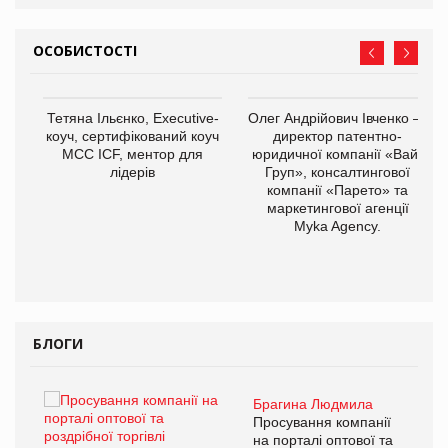
ОСОБИСТОСТІ
,
Тетяна Ільєнко, Executive-
Олег Андрійович Івченко —
ОВ
коуч, сертифікований коуч
директор патентно-
МСС ICF, ментор для
юридичної компанії «Вайз
лідерів
Груп», консалтингової
компанії «Парето» та
маркетингової агенції
Myka Agency.
БЛОГИ
Брагина Людмила
ї
Просування компанії
а
на порталі оптової та