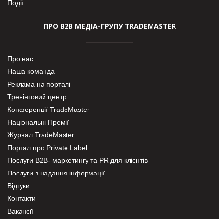
Події
ПРО В2В МЕДІА-ГРУПУ TRADEMASTER
Про нас
Наша команда
Реклама на порталі
Тренінговий центр
Конференції TradeMaster
Національні Премії
Журнал TradeMaster
Портал про Private Label
Послуги В2В- маркетингу та PR для клієнтів
Послуги з надання інформації
Відгуки
Контакти
Вакансії