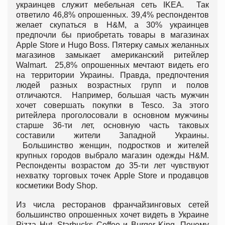
украинцев служит мебельная сеть IKEA. Так
ответило 46,8% опрошенных. 39,4% респондентов
желает скупаться в H&M, а 30% украинцев
предпочли бы приобретать товары в магазинах
Apple Store и Hugo Boss. Пятерку самых желанных
магазинов замыкает американский ритейлер
Walmart. 25,8% опрошенных мечтают видеть его
на территории Украины. Правда, предпочтения
людей разных возрастных групп и полов
отличаются. Например, большая часть мужчин
хочет совершать покупки в Tesco. За этого
ритейлера проголосовали в основном мужчины
старше 36-ти лет, основную часть таковых
составили жители Западной Украины.
Большинство женщин, подростков и жителей
крупных городов выбрало магазин одежды H&M.
Респонденты возрастом до 35-ти лет чувствуют
нехватку торговых точек Apple Store и продавцов
косметики Body Shop.
Из числа ресторанов франчайзинговых сетей
большинство опрошенных хочет видеть в Украине
Pizza Hut, Starbucks Coffee и Burger King. Почему