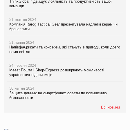
ThinkGlobal підвищує лояльність та продуктивність вашої
команди
31 жовтня 2024
Компанія Rarog Tactical Gear презентувала надлегкі керамічні
бронеплити
31 липня 2024
Напівфабрикати та консерви, які стануть в пригоді, коли довго
нема світла
24 червня 2024
Meest Пошта і Shop-Express розширюють можливості
українських підприємців
30 квітня 2024
Защита данных на смартфонах: советы по повышению
безопасности
Всі новини