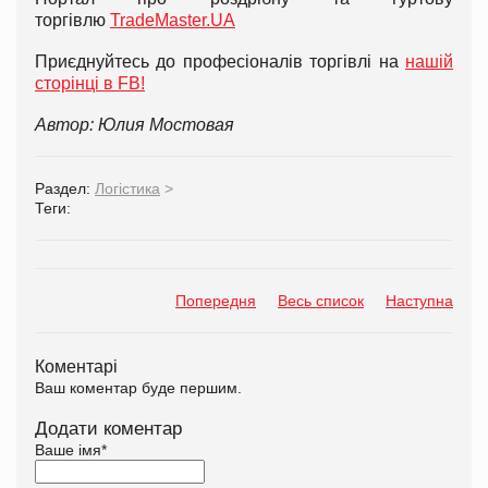
торгівлю
TradeMaster.UA
Приєднуйтесь до професіоналів торгівлі на
нашій
сторінці в FB!
Автор: Юлия Мостовая
Раздел:
Логістика
>
Теги:
Попередня
Весь список
Наступна
Коментарі
Ваш коментар буде першим.
Додати коментар
Ваше імя
*