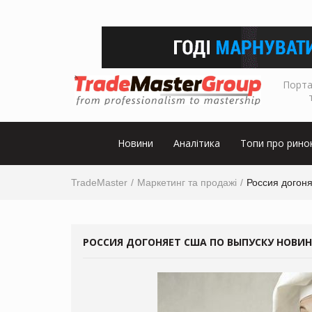
Порта
Новини
Аналітика
Топи про рино
TradeMaster
Маркетинг та продажі
Россия догоня
РОССИЯ ДОГОНЯЕТ США ПО ВЫПУСКУ НОВИН