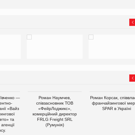
 Івченко —
Роман Наумчев,
Роман Корсак, співвла
ентно-
співзасновник ТОВ
франчайзингової мер
нії «Вайз
«ФейрЛоджикс»,
SPAR в Україні
тингової
комерційний директор
ето» та
FRLG Freight SRL
 агенції
(Румунія)
cy.