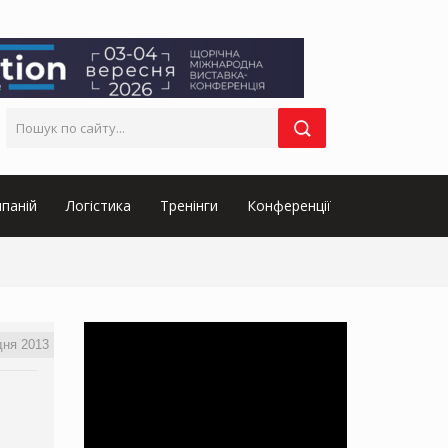
паній
Логістика
Тренінги
Конференції
дня 2013