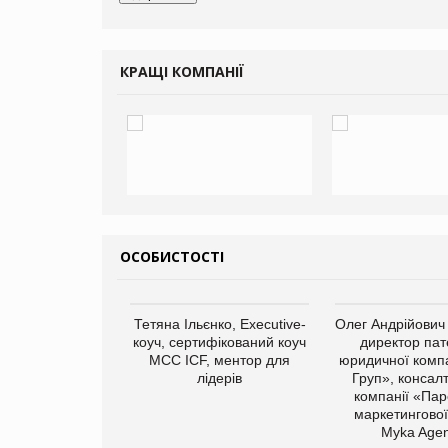
КРАЩІ КОМПАНІЇ
ОСОБИСТОСТІ
Тетяна Ільєнко, Executive-
Олег Андрійович
коуч, сертифікований коуч
директор пат
МСС ICF, ментор для
юридичної компа
лідерів
Груп», консал
компанії «Пар
маркетингової
арас Ігорович,
Myka Agen
иробництва ТОВ