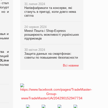
» стал
31 липня 2024
огурт
Напівфабрикати та консерви, які
 но и
стануть в пригоді, коли довго нема
світла
24 червня 2024
Meest Пошта і Shop-Express
вья и
розширюють можливості українських
чными
підприємців
30 квітня 2024
тва и
Защита данных на смартфонах:
стиций
советы по повышению безопасности
OLine
 полке
Всі новини