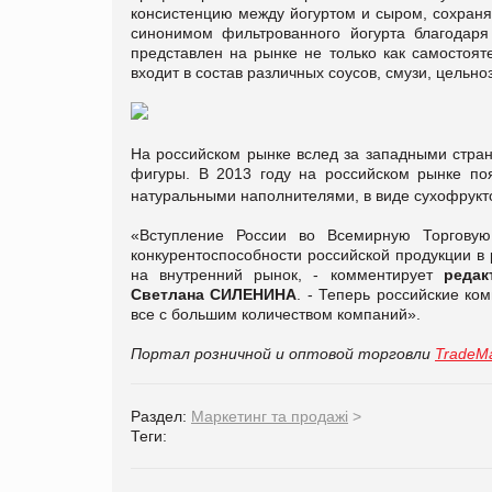
консистенцию между йогуртом и сыром, сохраняя
синонимом фильтрованного йогурта благодаря
представлен на рынке не только как самостоят
входит в состав различных соусов, смузи, цельноз
На российском рынке вслед за западными стран
фигуры. В 2013 году на российском рынке по
натуральными наполнителями, в виде сухофрукто
«Вступление России во Всемирную Торговую
конкурентоспособности российской продукции в 
на внутренний рынок, - комментирует
редак
Светлана СИЛЕНИНА
. - Теперь российские ко
все с большим количеством компаний».
Портал розничной и оптовой торговли
TradeMa
Раздел:
Маркетинг та продажі
>
Теги: