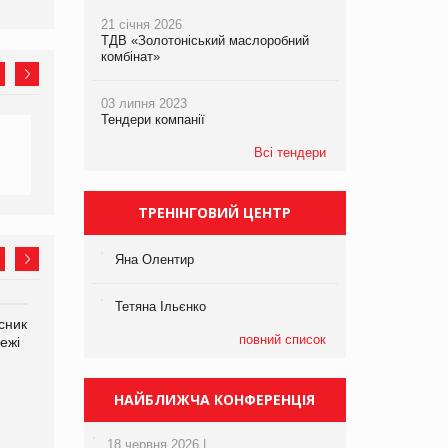
21 січня 2026
ТДВ «Золотоніський маслоробний
комбінат»
03 липня 2023
Тендери компанії
Всі тендери
ТРЕНІНГОВИЙ ЦЕНТР
Яна Олентир
Тетяна Ільєнко
сник
Олексій Логачов-Михайлов
Яна Сараніна, директор
повний список
ежі
Файно маркет Директор
компанії «УкраМарин»
департаменту з
виробництва
НАЙБЛИЖЧА КОНФЕРЕНЦІЯ
18 червня 2026 |