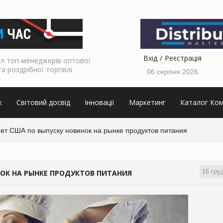
Вхід
Реєстрація
л топ-менеджерів оптової
та роздрібної торгівлі
06 серпня 2026
к
Світовий досвід
Інновації
Маркетинг
Каталог Ком
ет США по выпуску новинок на рынке продуктов питания
16 гру
ОК НА РЫНКЕ ПРОДУКТОВ ПИТАНИЯ