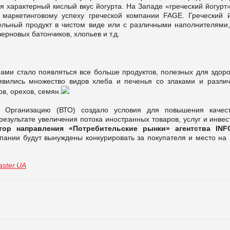
 характерный кислый вкус йогурта. На Западе «греческий йогурт
 маркетинговому успеху греческой компании FAGE. Греческий й
ельный продукт в чистом виде или с различными наполнителями,
ерновых батончиков, хлопьев и т.д.
ами стало появляться все больше продуктов, полезных для здоро
явились множество видов хлеба и печенья со злаками и разли
в, орехов, семян.
 Организацию (ВТО) создало условия для повышения качес
результате увеличения потока иностранных товаров, услуг и инве
тор направления «Потребительские рынки» агентства INF
мпании будут вынуждены конкурировать за покупателя и место на
ster.UA