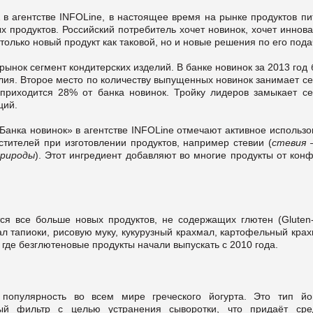
в агентстве INFOLine, в настоящее время на рынке продуктов пи
 продуктов. Российский потребитель хочет новинок, хочет иннов
олько новый продукт как таковой, но и новые решения по его пода
рынок сегмент кондитерских изделий. В банке новинок за 2013 год
лия. Второе место по количеству выпущенных новинок занимает с
приходится 28% от банка новинок. Тройку лидеров замыкает се
ций.
Банка новинок» в агентстве INFOLine отмечают активное использо
стителей при изготовлении продуктов, например стевии (
стевия 
природы
). Этот ингредиент добавляют во многие продукты от кон
я все больше новых продуктов, не содержащих глютен (Gluten-f
ал тапиоки, рисовую муку, кукурузный крахмал, картофельный кра
где безглютеновые продукты начали выпускать с 2010 года.
опулярность во всем мире греческого йогурта. Это тип йог
ый фильтр с целью устранения сыворотки, что придаёт ср