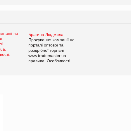
Брагина Людмила
Просування компанії на
порталі оптової та
роздрібної торгівлі
www.trademaster.ua.
правила. Особливості.
Рекомендації