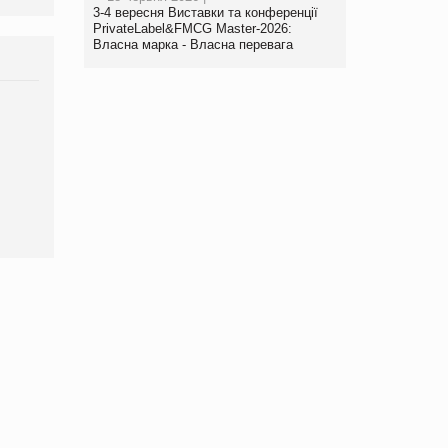
3-4 вересня Виставки та конференції
PrivateLabel&FMCG Master-2026:
Власна марка - Власна перевага
Брагина Людмила
Просування компанії на
порталі оптової та
роздрібної торгівлі
www.trademaster.ua.
правила. Особливості.