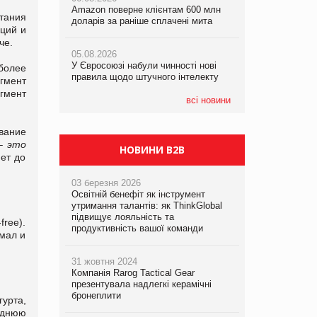
Amazon поверне клієнтам 600 млн
правила щодо штучного інтелекту
тания
доларів за раніше сплачені мита
аций и
05.08.2026
че.
05.08.2026
Смачне поповнення дитячого меню:
05.08.2026
Рекламна платформа вимагає від
у VARUS з’явилися новинки від ТМ
У Євросоюзі набули чинності нові
Google компенсацію за втрату 6,9
ТОКЕРИ
 более
правила щодо штучного інтелекту
трлн рекламних показів
егмент
гмент
05.08.2026
всі новини
Сергій Лісунов про заморожені
хлібобулочні вироби на
вание
PrivateLabel&FMCG Master 2026
– это
НОВИНИ B2B
фет до
03 березня 2026
Освітній бенефіт як інструмент
утримання талантів: як ThinkGlobal
підвищує лояльність та
ree).
продуктивність вашої команди
хмал и
31 жовтня 2024
Компанія Rarog Tactical Gear
презентувала надлегкі керамічні
бронеплити
урта,
еднюю