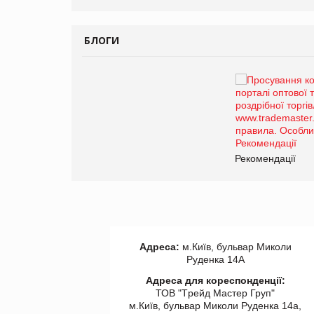
Герчак"
БЛОГИ
Брагина Людмила
Просування компанії на
порталі оптової та
роздрібної торгівлі
www.trademaster.ua.
правила. Особливості.
ії
Рекомендації
Адреса:
м.Київ, бульвар Миколи
Руденка 14А
Адреса для кореспонденції:
ТОВ "Tрейд Мастер Груп"
м.Київ, бульвар Миколи Руденка 14а,