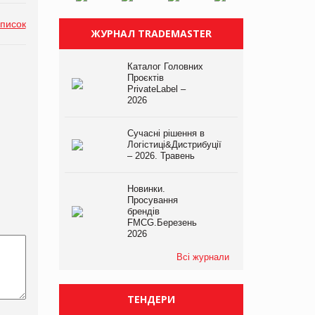
список
ЖУРНАЛ TRADEMASTER
Каталог Головних
Проєктів
PrivateLabel –
2026
Сучасні рішення в
Логістиці&Дистрибуції
– 2026. Травень
Новинки.
Просування
брендів
FMCG.Березень
2026
Всі журнали
ТЕНДЕРИ