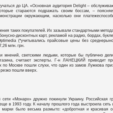
стучаться до ЦА. «Основная аудитория Delight – обслужив
которые стараются подражать своим боссам, – поясняе
монстрации окружающим, насколько они платежеспособ
ения таких покупателей. Их зазывали стандартными метод
онусно-дисконтных карт, рекламой на радио, бордах, букл
Optimedia (*учитывались прайсовые цены без среднерын
,26 млн. грн.
и мнений, светскими людьми, которые бы публично дел
газина, считают эксперты. Г-н ЛАНЕЦКИЙ приводит п
ак по Москве пошли слухи, что один из замов Лужкова при
 резко пошли вверх.
 сети «Монарх» дружно покинули Украину. Российская г
ще в 1993 году. К началу прошлого года выстроила сеть 
 марки было весьма размыто: «добротная и красивая о