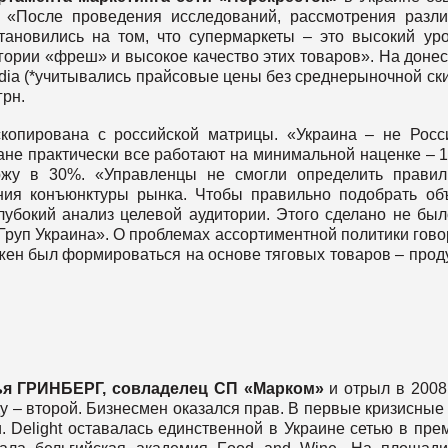
: «После проведения исследований, рассмотрения разл
ановились на том, что супермаркеты – это высокий ур
гории «фреш» и высокое качество этих товаров». На доне
dia (*учитывались прайсовые цены без среднерыночной ски
грн.
копирована с российской матрицы. «Украина – не Росс
ане практически все работают на минимальной наценке – 
ржу в 30%. «Управленцы не смогли определить прави
ния конъюнктуры рынка. Чтобы правильно подобрать о
лубокий анализ целевой аудитории. Этого сделано не был
Груп Украина». О проблемах ассортиментной политики гово
ен был формироваться на основе тяговых товаров – прод
я ГРИНБЕРГ, совладелец СП «Марком»
и отрыл в 2008
ду – второй. Бизнесмен оказался прав. В первые кризисные
 Delight оставалась единственной в Украине сетью в пре