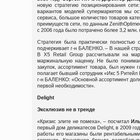
новую стратегию позиционирования сети
вариантов моделей супермаркетов мы ост
сервиса, большое количество товаров кате
преимуществ сети, по данным ZenithOptime
с 2006 года было потрачено более 3,2 млн. 
Стратегия была практически полностью с
подчеркивает г-н БАЛЕНКО. – В нашей стр
В X5 Retail Group рассчитывали на ма
маржинальную наценку. Не было понима
закупок, ассортимент товара, был нужен г
полагает бывший сотрудник «Икс 5 Ритейл 
г-н БАЛЕНКО: «Основной ассортимент долж
первой необходимости».
Delight
Эксклюзив не в тренде
«Кризис элите не помеха», – посчитал
Иль
первый дом деликатесов Delight, в 2009 го
работы его магазины были рентабельными.