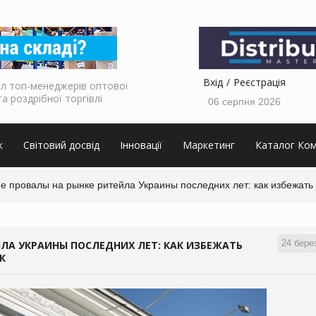
Вхід
Реєстрація
л топ-менеджерів оптової
та роздрібної торгівлі
06 серпня 2026
к
Світовий досвід
Інновації
Маркетинг
Каталог Ком
е провалы на рынке ритейла Украины последних лет: как избежать
24 бере
ЛА УКРАИНЫ ПОСЛЕДНИХ ЛЕТ: КАК ИЗБЕЖАТЬ
К