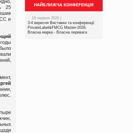
идно,
НАЙБЛИЖЧА КОНФЕРЕНЦІЯ
ь 25
ывшие
18 червня 2026 |
CCC и
3-4 вересня Виставки та конференції
PrivateLabel&FMCG Master-2026:
Власна марка - Власна перевага
ющий
 годы
 было
ывали
аний,
мент,
ргей
ании,
плюс.
етыре
жчин,
льных
ощади