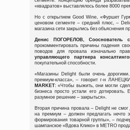
сегменте. Концепцию бренда разрабаты
«квадратов» выставлялось более 8000 прем
Но с открытием Good Wine, «Фуршет Гурм
ценовом сегменте – средний плюс, – Deli
магазина сети закрылись без объяснения п
Денис ПОГОРЕЛОВ, Сооснователь с
прокомментировать причины падения сво
поводов для провала изначально пра
управляющего партнера консалтинго
покупательной способности.
«Магазины Delight были очень дорогими
премиум-класса», – говорит г-н ЛАНЕЦК
MARKET
: «Чтобы выжить, они могли сдел
бизнеса просто устали его дотировать. 
разумное решение – закрыться».
Вторая причина провала – Delight не смог
на премиум – должен предлагать нечто э
формирования товарной группы», – подче
шампанское «Вдова Клико» в METRO продава