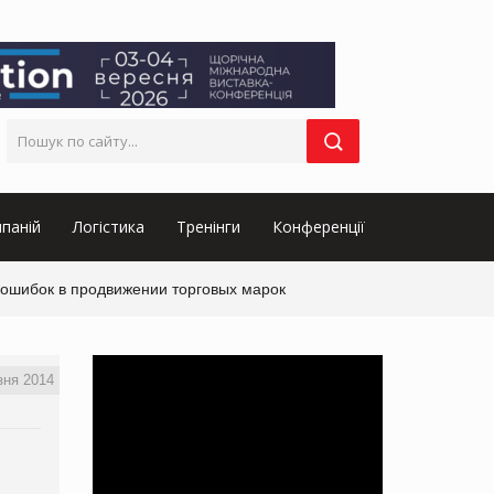
паній
Логістика
Тренінги
Конференції
 ошибок в продвижении торговых марок
зня 2014