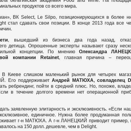
вала бельгийская академия Food and Wine. На площад
иальных продуктов со всего мира.
ан», ВК Select, Le Silpo, позиционирующихся в более н
ght стал сдавать свои позиции. В конце 2013 года все ч
ричин.
ети
, вышедший из бизнеса два года назад, отказ
его детища. Опрошенные эксперты называют сразу неск
вильной концепции. По мнению
Олександра ЛАНЕЦК
вой компании Retainet
, главная причина – переоц
. В Киеве слишком маленький рынок для четырех мага
ИЙ. Его поддерживает
Андрей МАТЮХА, совладелец D
ать ребрендинг, пойти в средний плюс. Но, похоже, влад
Если в течение долгого времени нет операционной при
 дать заявленную элитарность и эксклюзивность. «Если на
ксклюзивное, единичное. Нужна более продуманная пол
ркивает г-н МАТЮХА. А г-н ЛАНЕЦКИЙ приводит пример, 
лось на 150 долл. дешевле, чем в Delight.