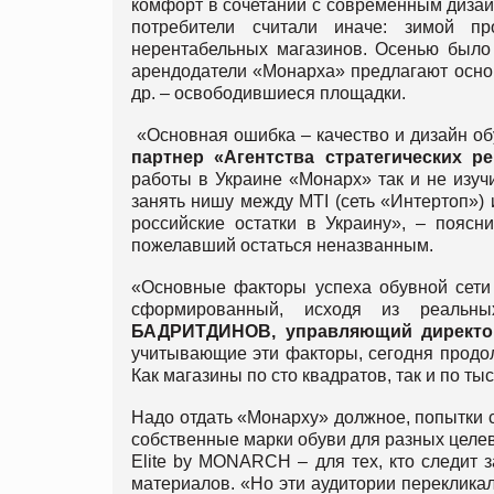
комфорт в сочетании с современным дизай
потребители считали иначе: зимой п
нерентабельных магазинов. Осенью было
арендодатели «Монарха» предлагают основ
др. – освободившиеся площадки.
«Основная ошибка – качество и дизайн об
партнер «Агентства стратегических 
работы в Украине «Монарх» так и не изуч
занять нишу между MTI (сеть «Интертоп») 
российские остатки в Украину», – поясн
пожелавший остаться неназванным.
«Основные факторы успеха обувной сети
сформированный, исходя из реальны
БАДРИТДИНОВ, управляющий директор
учитывающие эти факторы, сегодня продол
Как магазины по сто квадратов, так и по ты
Надо отдать «Монарху» должное, попытки с
собственные марки обуви для разных целе
Elite by MONARCH – для тех, кто следит 
материалов. «Но эти аудитории переклика