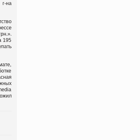
г-на
тство
рессе
рн.».
а 195
упать
мате,
ботке
асная
ежных
media
ложил