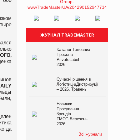
и 800
изком
етыре
ЖУРНАЛ TRADEMASTER
ался
олько
Каталог Головних
Проєктів
ОГО,
PrivateLabel –
енка
2026
зинов
Сучасні рішення в
Логістиці&Дистрибуції
AILY
– 2026. Травень
ельцы
были,
Новинки.
Просування
брендів
целен
FMCG.Березень
итика
2026
когда
Всі журнали