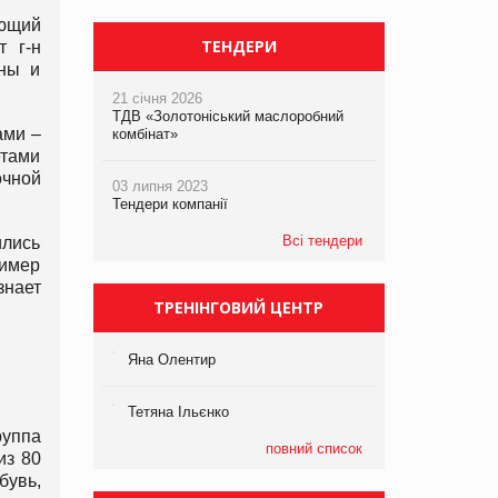
ающий
ТЕНДЕРИ
т г-н
ны и
21 січня 2026
ТДВ «Золотоніський маслоробний
ами –
комбінат»
етами
очной
03 липня 2023
Тендери компанії
Всі тендери
ились
ример
знает
ТРЕНІНГОВИЙ ЦЕНТР
Яна Олентир
Тетяна Ільєнко
руппа
повний список
из 80
бувь,