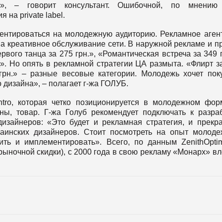
», – говорит консультант. Ошибочной, по мнению 
а рrivate label.
ентироваться на молодежную аудиторию. Рекламное аген
на креативное обслуживание сети. В наружной рекламе и п
вого танца за 275 грн.», «Романтическая встреча за 349 г
. Но опять в рекламной стратегии ЦА размыта. «Флирт з
 грн.» – разные весовые категории. Молодежь хочет пок
 дизайна», – полагает г-жа ГОЛУБ.
tro, которая четко позиционируется в молодежном фор
ы, товар. Г-жа Голуб рекомендует подключать к разра
изайнеров: «Это будет и рекламная стратегия, и прекр
раинских дизайнеров. Стоит посмотреть на опыт молод
ть и имплементировать». Всего, по данным ZenithOpti
ыночной скидки), с 2000 года в свою рекламу «Монарх» в