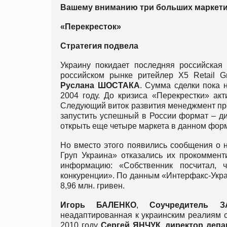
Вашему вниманию три больших маркетин
«Перекресток»
Стратегия подвела
Украину покидает последняя российская 
российском рынке ритейлер X5 Retail G
Руслана ШОСТАКА
. Сумма сделки пока 
2004 году. До кризиса «Перекрестки» ак
Следующий виток развития менеджмент пре
запустить успешный в России формат – ди
открыть еще четыре маркета в данном фор
Но вместо этого появились сообщения о н
Груп Украина» отказались их прокоммент
информацию: «Собственник посчитал, 
конкуренции». По данным «Интерфакс-Украин
8,96 млн. гривен.
Игорь БАЛЕНКО
,
Соучредитель 
неадаптированная к украинским реалиям 
2010 году
Сергей ЯНЧУК
,
директор депа