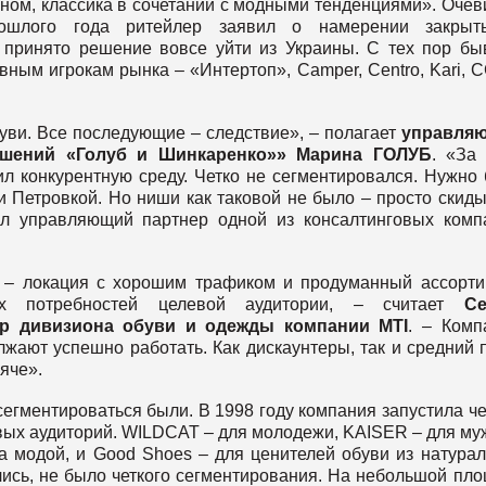
ном, классика в сочетании с модными тенденциями». Очев
рошлого года ритейлер заявил о намерении закрыт
 принято решение вовсе уйти из Украины. С тех пор б
ным игрокам рынка – «Интертоп», Camper, Centro, Kari, 
уви. Все последующие – следствие», – полагает
управля
решений «Голуб и Шинкаренко»» Марина ГОЛУБ
. «За
ил конкурентную среду. Четко не сегментировался. Нужно
и Петровкой. Но ниши как таковой не было – просто скид
ил управляющий партнер одной из консалтинговых комп
 – локация с хорошим трафиком и продуманный ассорти
х потребностей целевой аудитории, – считает
Се
 дивизиона обуви и одежды компании MTI
. – Комп
жают успешно работать. Как дискаунтеры, так и средний 
сяче».
егментироваться были. В 1998 году компания запустила ч
вых аудиторий. WILDCAT – для молодежи, KAISER – для му
за модой, и Good Shoes – для ценителей обуви из натура
лись, не было четкого сегментирования. На небольшой пл