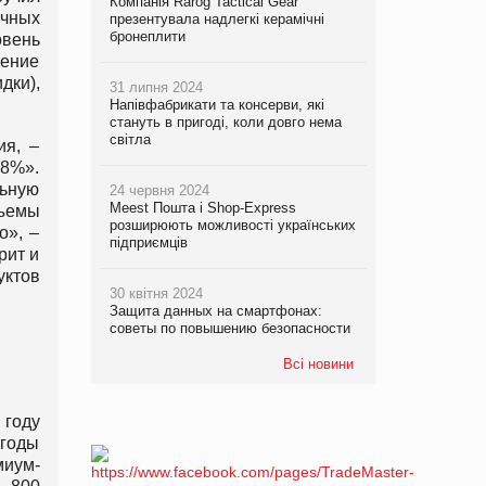
Компанія Rarog Tactical Gear
ичных
презентувала надлегкі керамічні
бронеплити
овень
сение
дки),
31 липня 2024
Напівфабрикати та консерви, які
стануть в пригоді, коли довго нема
світла
ия, –
18%».
льную
24 червня 2024
Meest Пошта і Shop-Express
бъемы
розширюють можливості українських
о», –
підприємців
рит и
уктов
30 квітня 2024
Защита данных на смартфонах:
советы по повышению безопасности
Всі новини
 году
 годы
миум-