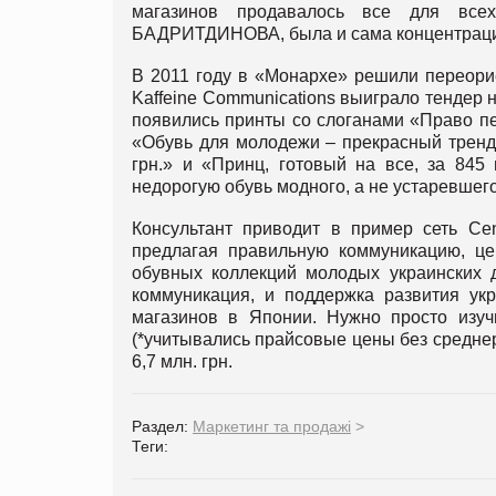
магазинов продавалось все для всех
БАДРИТДИНОВА, была и сама концентрация н
В 2011 году в «Монархе» решили переори
Kaffeine Communications выиграло тендер 
появились принты со слоганами «Право пер
«Обувь для молодежи – прекрасный тренд»
грн.» и «Принц, готовый на все, за 845
недорогую обувь модного, а не устаревшего
Консультант приводит в пример сеть Cen
предлагая правильную коммуникацию, цен
обувных коллекций молодых украинских д
коммуникация, и поддержка развития ук
магазинов в Японии. Нужно просто изучи
(*учитывались прайсовые цены без среднер
6,7 млн. грн.
Раздел:
Маркетинг та продажі
>
Теги: