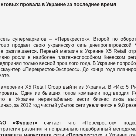
говых провала в Украине за последнее время
сеть супермаркетов – «Перекресток». Второй по оборо
roup продает свою украинскую сеть днепропетровской 
не разглашается. Первый магазин в Украине X5 Retail от
тивно росли в наиболее платежеспособном Киевском рег
дпринял только весной прошлого года. В Украине попроб
скаунтер «Перекресток-Экспресс». До конца года планир
мате.
амерении X5 Retail Group выйти из Украины. В «Икс 5 Р
ировать. Один из бывших топов компании подтвердил F
что в Украине нерентабельно вести бизнес из-за выс
а», за 2012 год чистый убыток сети увеличился в 9,8 раза
ЗАО «Фуршет»
считает, что «Перекреcток» подко
стратегия развития и неправильно подобранный менеджме
ртамента маркетинга сети «Перекресток»
в Украине оз