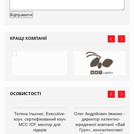
КРАЩІ КОМПАНІЇ
ОСОБИСТОСТІ
,
Тетяна Ільєнко, Executive-
Олег Андрійович Івченко —
ОВ
коуч, сертифікований коуч
директор патентно-
МСС ICF, ментор для
юридичної компанії «Вайз
лідерів
Груп», консалтингової