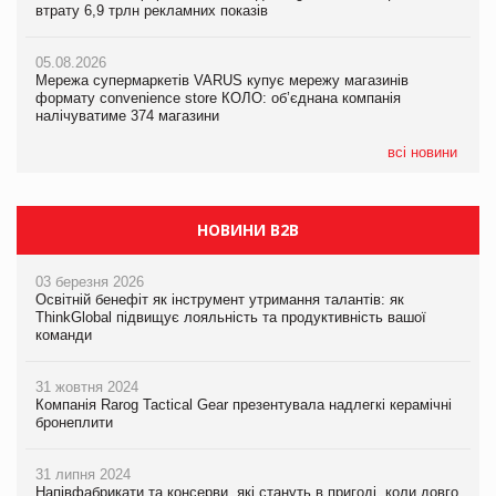
втрату 6,9 трлн рекламних показів
Сергій Лісунов про заморожені хлібобулочні вироби на
втрату 6,9 трлн рекламних показів
PrivateLabel&FMCG Master 2026
05.08.2026
05.08.2026
Мережа супермаркетів VARUS купує мережу магазинів
04.08.2026
Adidas витратила понад $1 млрд на маркетинг за квартал
формату convenience store КОЛО: об’єднана компанія
Через атаку РФ у Дніпрі пошкоджено склад шоколаду
налічуватиме 374 магазини
Millennium
всі новини
НОВИНИ B2B
03 березня 2026
Освітній бенефіт як інструмент утримання талантів: як
ThinkGlobal підвищує лояльність та продуктивність вашої
команди
31 жовтня 2024
Компанія Rarog Tactical Gear презентувала надлегкі керамічні
бронеплити
31 липня 2024
Напівфабрикати та консерви, які стануть в пригоді, коли довго