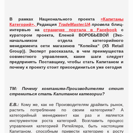
В рамках Национального проекта
«Капитаны
Категорий»,
Р
едакция
TradeMaster.UA
провела
блиц-
интервью на
страничке портала в Facebook
с
куратором проекта, Еленой ВОРОБЬЕВОЙ
(
Экс-
начальником отдела категорийного
менеджмента сети магазинов "Копейка“ (X5 Retail
Group)). Эксперт рассказала, в чем преимущества
совместного управления, какие шаги следует
предпринять Поставщику, чтобы стать Капитаном и
почему к проекту стоит присоединиться уже сегодня
ТМ: Почему компаниям-Производителям стоит
стремиться стать Капитаном категории?
Е.В.:
Кому же, как не Производителям драйвить рынок,
растить потребление по своим категориям? А
категорийный менеджмент как раз и является
инструментом роста категорий. Возглавить процесс
управления категорией Ритейлера, быть настоящим
Капитаном, способным привести категорию к росту