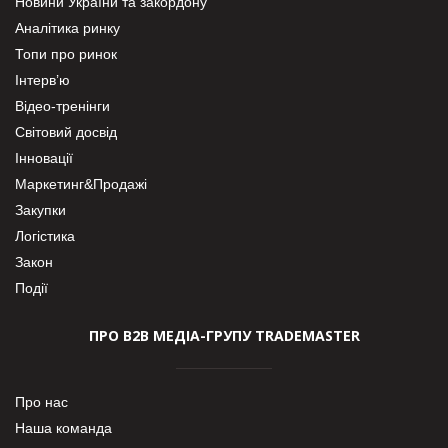
Новини України та закордону
Аналітика ринку
Топи про ринок
Інтерв’ю
Відео-тренінги
Світовий досвід
Інновації
Маркетинг&Продажі
Закупки
Логістика
Закон
Події
ПРО В2В МЕДІА-ГРУПУ TRADEMASTER
Про нас
Наша команда