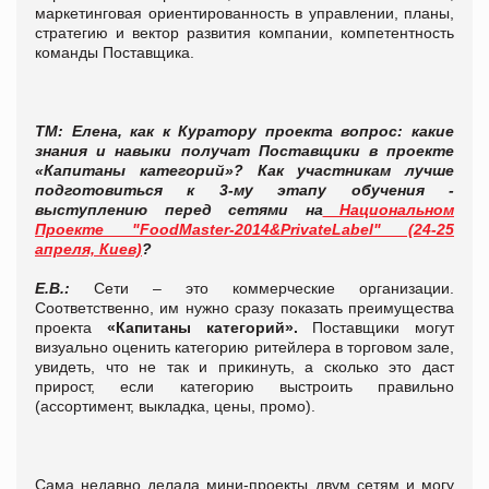
маркетинговая ориентированность в управлении, планы,
стратегию и вектор развития компании, компетентность
команды Поставщика.
ТМ: Елена, как к Куратору проекта вопрос: какие
знания и навыки получат Поставщики в проекте
«Капитаны категорий»? Как участникам лучше
подготовиться к 3-му этапу обучения -
выступлению перед сетями на
Национальном
Проекте "FoodMaster-2014&PrivateLabel" (24-25
апреля, Киев)
?
Е.В.:
Сети – это коммерческие организации.
Соответственно, им нужно сразу показать преимущества
проекта
«Капитаны категорий».
Поставщики могут
визуально оценить категорию ритейлера в торговом зале,
увидеть, что не так и прикинуть, а сколько это даст
прирост, если категорию выстроить правильно
(ассортимент, выкладка, цены, промо).
Сама недавно делала мини-проекты двум сетям и могу