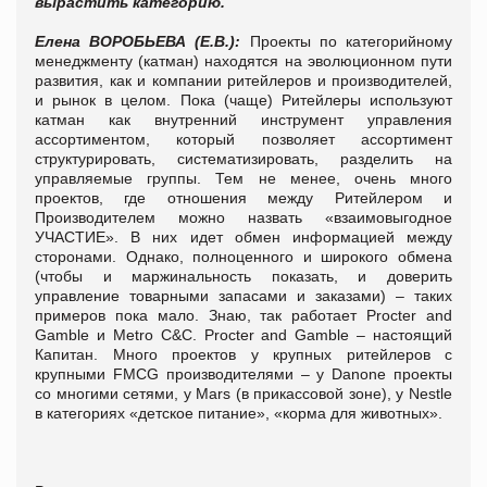
вырастить категорию.
Елена ВОРОБЬЕВА (Е.В.):
Проекты по категорийному
менеджменту (катман) находятся на эволюционном пути
развития, как и компании ритейлеров и производителей,
и рынок в целом. Пока (чаще) Ритейлеры используют
катман как внутренний инструмент управления
ассортиментом, который позволяет ассортимент
структурировать, систематизировать, разделить на
управляемые группы. Тем не менее, очень много
проектов, где отношения между Ритейлером и
Производителем можно назвать «взаимовыгодное
УЧАСТИЕ». В них идет обмен информацией между
сторонами. Однако, полноценного и широкого обмена
(чтобы и маржинальность показать, и доверить
управление товарными запасами и заказами) – таких
примеров пока мало. Знаю, так работает Procter and
Gamble и Metro C&C. Procter and Gamble – настоящий
Капитан. Много проектов у крупных ритейлеров с
крупными FMCG производителями – у Danone проекты
со многими сетями, у Mars (в прикассовой зоне), у Nestle
в категориях «детское питание», «корма для животных».