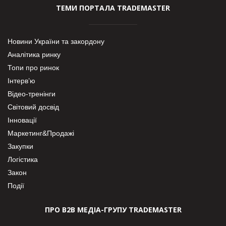
ТЕМИ ПОРТАЛА TRADEMASTER
Новини України та закордону
Аналітика ринку
Топи про ринок
Інтерв’ю
Відео-тренінги
Світовий досвід
Інновації
Маркетинг&Продажі
Закупки
Логістика
Закон
Події
ПРО В2В МЕДІА-ГРУПУ TRADEMASTER