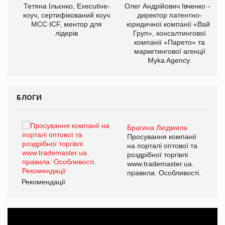
,
Тетяна Ільєнко, Executive-
Олег Андрійович Івченко —
ОВ
коуч, сертифікований коуч
директор патентно-
МСС ICF, ментор для
юридичної компанії «Вайз
лідерів
Груп», консалтингової
компанії «Парето» та
маркетингової агенції
Myka Agency.
БЛОГИ
Брагина Людмила
ї
Просування компанії
а
на порталі оптової та
роздрібної торгівлі
www.trademaster.ua.
і.
правила. Особливості.
Рекомендації
Ре