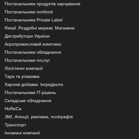
Постачальники продуктів харчування
Постачальники nonfood
Постачальники Private Label
Retail. Роздрібні мережі, Магазини
Дистрибутори України
Агропромисловий комплекс
Постачальники обладнання
Постачальники послуг
Логістичні компанії
Тара та упаковка
Харчові добавки. Інгредієнти.
Постачальники IT-рішень
Складське обладнання
HoReCa
ЗМІ, Агенції, реклама, поліграфія
Транспорт
Іноземні компанії