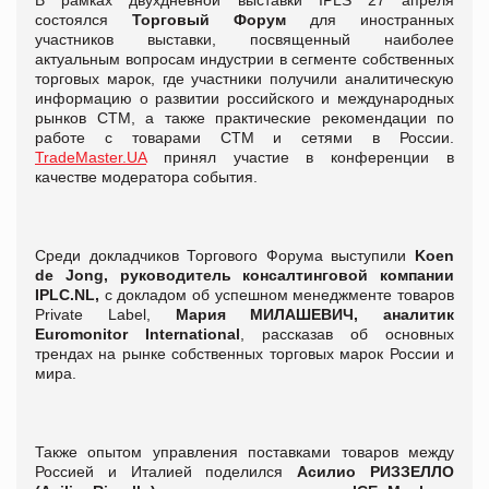
состоялся
Торговый Форум
для иностранных
участников выставки, посвященный наиболее
актуальным вопросам индустрии в сегменте собственных
торговых марок, где участники получили аналитическую
информацию о развитии российского и международных
рынков СТМ, а также практические рекомендации по
работе с товарами СТМ и сетями в России.
TradeMaster.UA
принял участие в конференции в
качестве модератора события.
Среди докладчиков Торгового Форума выступили
Koen
de Jong, руководитель консалтинговой компании
IPLC.NL,
с докладом об успешном менеджменте товаров
Private Label,
Мария МИЛАШЕВИЧ, аналитик
Euromonitor
I
nternational
, рассказав об основных
трендах на рынке собственных торговых марок России и
мира.
Также опытом управления поставками товаров между
Россией и Италией поделился
Асилио РИЗЗЕЛЛО