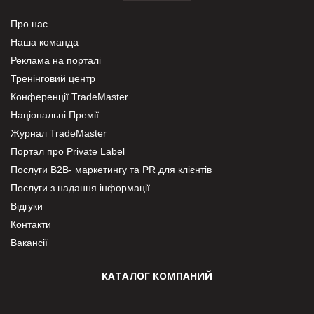
Про нас
Наша команда
Реклама на порталі
Тренінговий центр
Конференції TradeMaster
Національні Премії
Журнал TradeMaster
Портал про Private Label
Послуги В2В- маркетингу та PR для клієнтів
Послуги з надання інформації
Відгуки
Контакти
Вакансії
КАТАЛОГ КОМПАНИЙ