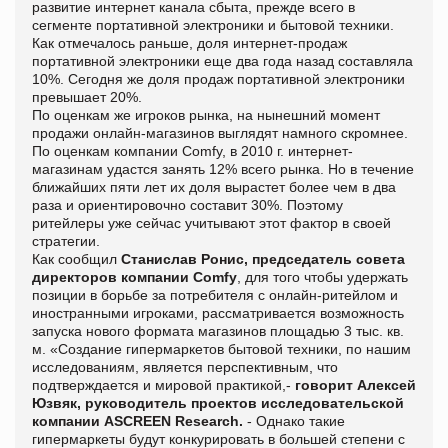
развитие интернет канала сбыта, прежде всего в
сегменте портативной электроники и бытовой техники.
Как отмечалось раньше, доля интернет-продаж
портативной электроники еще два года назад составляла
10%. Сегодня же доля продаж портативной электроники
превышает 20%.
По оценкам же игроков рынка, на нынешний момент
продажи онлайн-магазинов выглядят намного скромнее.
По оценкам компании Comfy, в 2010 г. интернет-
магазинам удастся занять 12% всего рынка. Но в течение
ближайших пяти лет их доля вырастет более чем в два
раза и ориентировочно составит 30%. Поэтому
ритейлеры уже сейчас учитывают этот фактор в своей
стратегии.
Как сообщил
Станислав Ронис, председатель совета
директоров компании Comfy
, для того чтобы удержать
позиции в борьбе за потребителя с онлайн-ритейлом и
иностранными игроками, рассматривается возможность
запуска нового формата магазинов площадью 3 тыс. кв.
м. «Создание гипермаркетов бытовой техники, по нашим
исследованиям, является перспективным, что
подтверждается и мировой практикой,-
говорит Алексей
Юзвяк, руководитель проектов исследовательской
компании ASCREEN Research.
- Однако такие
гипермаркеты будут конкурировать в большей степени с