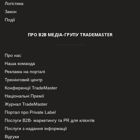
Логістика
Закон
Події
ПРО В2В МЕДІА-ГРУПУ TRADEMASTER
Про нас
Наша команда
Реклама на порталі
Тренінговий центр
Конференції TradeMaster
Національні Премії
Журнал TradeMaster
Портал про Private Label
Послуги В2В- маркетингу та PR для клієнтів
Послуги з надання інформації
Відгуки