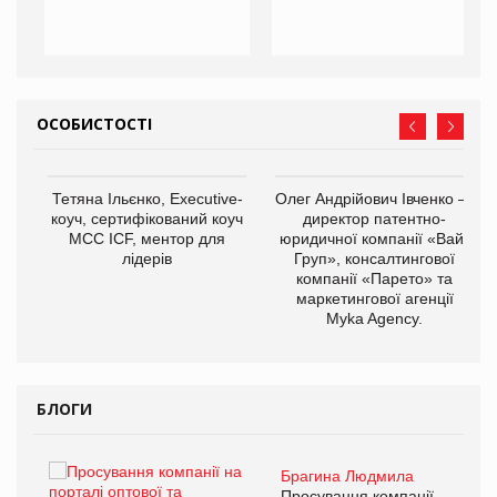
ОСОБИСТОСТІ
,
Тетяна Ільєнко, Executive-
Олег Андрійович Івченко —
ОВ
коуч, сертифікований коуч
директор патентно-
МСС ICF, ментор для
юридичної компанії «Вайз
лідерів
Груп», консалтингової
компанії «Парето» та
маркетингової агенції
Myka Agency.
БЛОГИ
Брагина Людмила
ї
Просування компанії