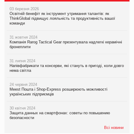
03 березня 2026
Освітній бенефіт як інструмент утримання талантів: як
ThinkGlobal підвищує лояльність та продуктивність вашої
команди
31 жовтня 2024
Компанія Rarog Tactical Gear презентувала надлегкі керамічні
бронеплити
31 липня 2024
Напівфабрикати та консерви, які стануть в пригоді, коли довго
нема світла
24 червня 2024
Meest Пошта і Shop-Express розширюють можливості
українських підприємців
30 квітня 2024
Защита данных на смартфонах: советы по повышению
безопасности
Всі новини