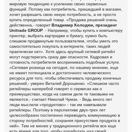
мировую тенденцию к усилению своих сервисных
функций. Потому как потребитель, пришедший в магазин,
хочет разрешить свою некую потребность, а не просто
купить определенный товар. «Продажа решений очень
действенна,- говорит
Владимир Колодюк, президент
Unitrade GROUP
. - Например, чтобы купить к компьютеру
принтер, выбрать картриджи и бумагу, нужно быть
слишком продвинутым пользователем, чтобы уметь это
самостоятельно покупать в интернете, таких людей
практически нет». Хотя здесь крупный сетевой ритейл
могут подстерегать сразу две опасности. Кадровая и
готовность потребителя воспринимать подобные услуги.
«Сетевая розница на сегодня, по нашему мнению, еще
не имеет потенциала и достаточного человеческого
ресурса для того, чтобы обеспечивать продажу конечных
решений,- уверен Виталий Дорошенко. «Слишком часто
ритейлеры наперебой говорят о сервисах как о
преимуществах, когда на самом деле те таковыми не
являются,- считает Николай Чумак. - Ведь много лет
люди мыслили «продуктово» - так им навязывали
ритейлеры. Поэтому в перспективе двух-трех лет
целесообразно постепенно переводить коммуникацию в
сторону потребностей, сохраняя присутствие продукта в
ней». Тем не менее у традиционного ритейла все еще
есть время для того, чтобы поработать над своей