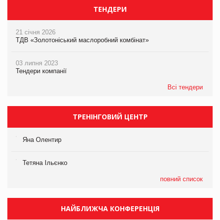
ТЕНДЕРИ
21 січня 2026
ТДВ «Золотоніський маслоробний комбінат»
03 липня 2023
Тендери компанії
Всі тендери
ТРЕНІНГОВИЙ ЦЕНТР
Яна Олентир
Тетяна Ільєнко
повний список
НАЙБЛИЖЧА КОНФЕРЕНЦІЯ