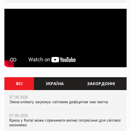
ВСІ
УКРАЇНА
ЗАКОРДОННІ
07.08.2026
07.08.2026
07.08.2026
Зміна клімату загрожує світовим дефіцитом чаю матча
Розмитнення «з коліс» та крос-докінг: як оперативні логістичні
Зміна клімату загрожує світовим дефіцитом чаю матча
рішення допомагають бізнесу зменшити ризики
07.08.2026
07.08.2026
Криза у Китаї може спричинити великі потрясіння для світової
07.08.2026
Криза у Китаї може спричинити великі потрясіння для світової
економіки
ICE BOSS цього літа! Новинка морозива від власної ТМ Varto
економіки
вже у VARUS