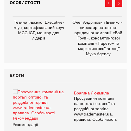
ОСОБИСТОСТІ
,
Тетяна Ільєнко, Executive-
Олег Андрійович Івченко —
ОВ
коуч, сертифікований коуч
директор патентно-
МСС ICF, ментор для
юридичної компанії «Вайз
лідерів
Груп», консалтингової
компанії «Парето» та
маркетингової агенції
Myka Agency.
БЛОГИ
Брагина Людмила
ї
Просування компанії
а
на порталі оптової та
роздрібної торгівлі
www.trademaster.ua.
і.
правила. Особливості.
Рекомендації
Ре